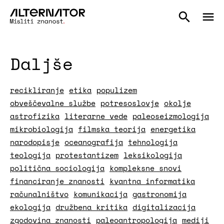
Daljše
recikliranje
etika
populizem
obveščevalne službe
potresoslovje
okolje
astrofizika
literarne vede
paleoseizmologija
mikrobiologija
filmska teorija
energetika
narodopisje
oceanografija
tehnologija
teologija
protestantizem
leksikologija
politična sociologija
kompleksne snovi
financiranje znanosti
kvantna informatika
računalništvo
komunikacija
gastronomija
ekologija
družbena kritika
digitalizacija
zgodovina znanosti
paleoantropologija
mediji