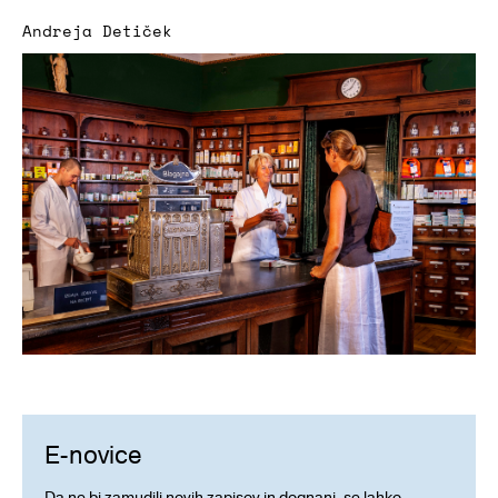
Andreja Detiček
E-novice
Da ne bi zamudili novih zapisov in dognanj, se lahko