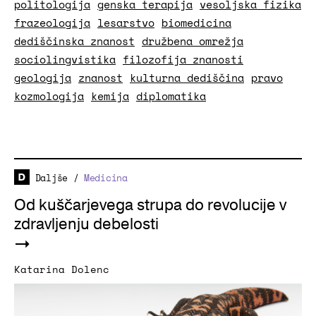
politologija
genska terapija
vesoljska fizika
frazeologija
lesarstvo
biomedicina
dediščinska znanost
družbena omrežja
sociolingvistika
filozofija znanosti
geologija
znanost
kulturna dediščina
pravo
kozmologija
kemija
diplomatika
Daljše
/
Medicina
Od kuščarjevega strupa do revolucije v
zdravljenju debelosti
Katarina Dolenc