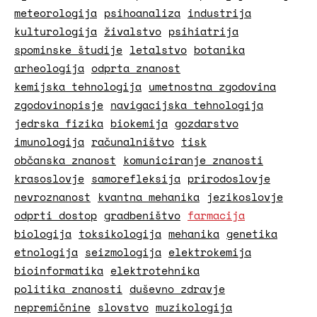
meteorologija
psihoanaliza
industrija
kulturologija
živalstvo
psihiatrija
spominske študije
letalstvo
botanika
arheologija
odprta znanost
kemijska tehnologija
umetnostna zgodovina
zgodovinopisje
navigacijska tehnologija
jedrska fizika
biokemija
gozdarstvo
imunologija
računalništvo
tisk
občanska znanost
komuniciranje znanosti
krasoslovje
samorefleksija
prirodoslovje
nevroznanost
kvantna mehanika
jezikoslovje
odprti dostop
gradbeništvo
farmacija
biologija
toksikologija
mehanika
genetika
etnologija
seizmologija
elektrokemija
bioinformatika
elektrotehnika
politika znanosti
duševno zdravje
nepremičnine
slovstvo
muzikologija