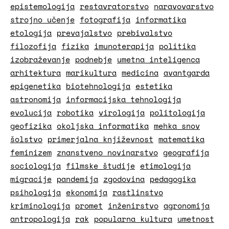
epistemologija
restavratorstvo
naravovarstvo
strojno učenje
fotografija
informatika
etologija
prevajalstvo
prebivalstvo
filozofija
fizika
imunoterapija
politika
izobraževanje
podnebje
umetna inteligenca
arhitektura
marikultura
medicina
avantgarda
epigenetika
biotehnologija
estetika
astronomija
informacijska tehnologija
evolucija
robotika
virologija
politologija
geofizika
okoljska informatika
mehka snov
šolstvo
primerjalna književnost
matematika
feminizem
znanstveno novinarstvo
geografija
sociologija
filmske študije
etimologija
migracije
pandemija
zgodovina
pedagogika
psihologija
ekonomija
rastlinstvo
kriminologija
promet
inženirstvo
agronomija
antropologija
rak
popularna kultura
umetnost