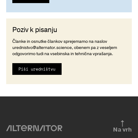
Poziv k pisanju
Članke in osnutke člankov sprejemamo na naslov
urednistvo@alternator.science
, obenem pa z veseljem
odgovorimo tudi na vsebinska in tehnična vprašanja.
Piši uredništvu
Na vrh