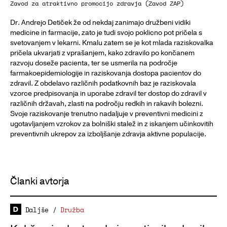
Zavod za atraktivno promocijo zdravja (Zavod ZAP)
Dr. Andrejo Detiček že od nekdaj zanimajo družbeni vidiki
medicine in farmacije, zato je tudi svojo poklicno pot pričela s
svetovanjem v lekarni. Kmalu zatem se je kot mlada raziskovalka
pričela ukvarjati z vprašanjem, kako zdravilo po končanem
razvoju doseže pacienta, ter se usmerila na področje
farmakoepidemiologije in raziskovanja dostopa pacientov do
zdravil. Z obdelavo različnih podatkovnih baz je raziskovala
vzorce predpisovanja in uporabe zdravil ter dostop do zdravil v
različnih državah, zlasti na področju redkih in rakavih bolezni.
Svoje raziskovanje trenutno nadaljuje v preventivni medicini z
ugotavljanjem vzrokov za bolniški stalež in z iskanjem učinkovitih
preventivnih ukrepov za izboljšanje zdravja aktivne populacije.
Članki avtorja
Daljše
/
Družba