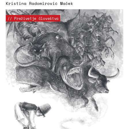
Kristina Radomirović Maček
// Preživetje človeštva