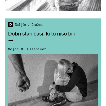
Daljše
/
Družba
Dobri stari časi, ki to niso bili
Mojca M. Plesničar