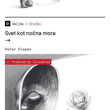
Daljše
/
Družba
Svet kot nočna mora
Peter Klepec
// Preživetje človeštva