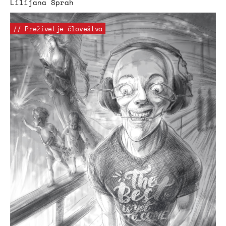
Lilijana Šprah
// Preživetje človeštva