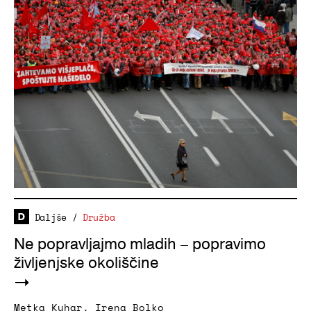
Daljše
/
Družba
Ne popravljajmo mladih – popravimo
življenjske okoliščine
Metka Kuhar
,
Irena Bolko