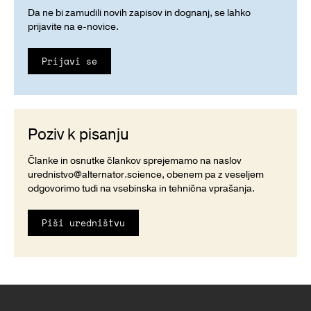
Da ne bi zamudili novih zapisov in dognanj, se lahko
prijavite na e-novice.
Prijavi se
Poziv k pisanju
Članke in osnutke člankov sprejemamo na naslov
urednistvo@alternator.science
, obenem pa z veseljem
odgovorimo tudi na vsebinska in tehnična vprašanja.
Piši uredništvu