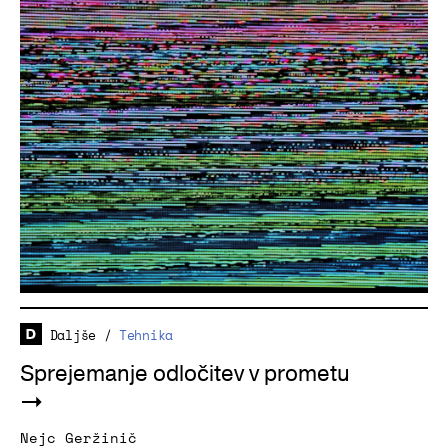
Daljše
/
Tehnika
Sprejemanje odločitev v prometu
Nejc Geržinič