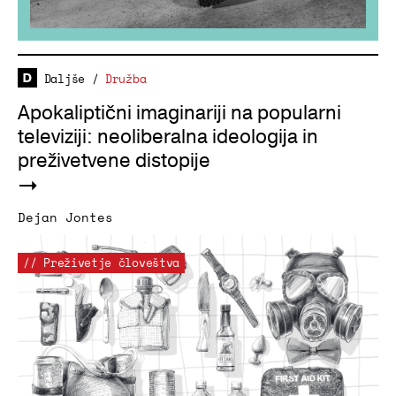
Daljše
/
Družba
Apokaliptični imaginariji na popularni
televiziji: neoliberalna ideologija in
preživetvene distopije
Dejan Jontes
// Preživetje človeštva