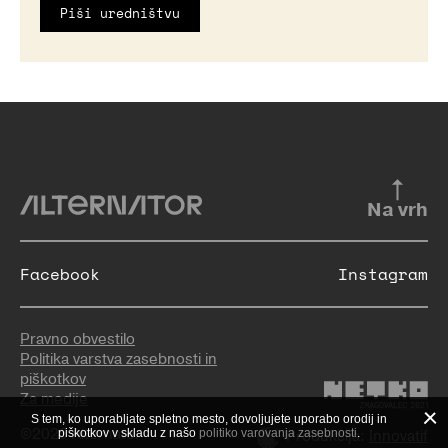
Piši uredništvu
Na vrh
Facebook
Instagram
Pravno obvestilo
Politika varstva zasebnosti in
piškotkov
Za medije
S tem, ko uporabljate spletno mesto, dovoljujete uporabo orodij in
©2026 Alternator
piškotkov v skladu z našo
politiko varovanja zasebnosti
.
Produkcija:
Innovatif