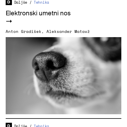
Daljše
/
Tehnika
Elektronski umetni nos
Anton Gradišek
,
Aleksander Matavž
Daljše
/
Tehnika