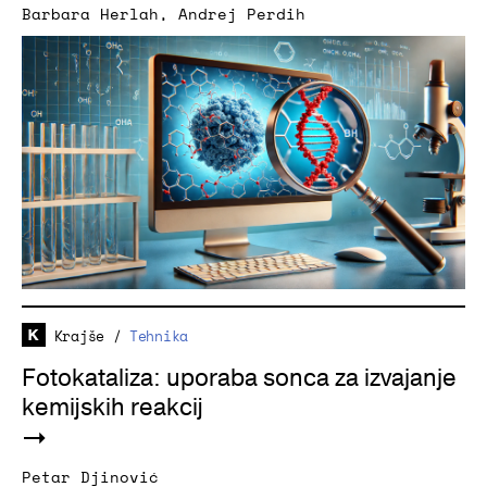
Barbara Herlah
,
Andrej Perdih
Krajše
/
Tehnika
Fotokataliza: uporaba sonca za izvajanje
kemijskih reakcij
Petar Djinović