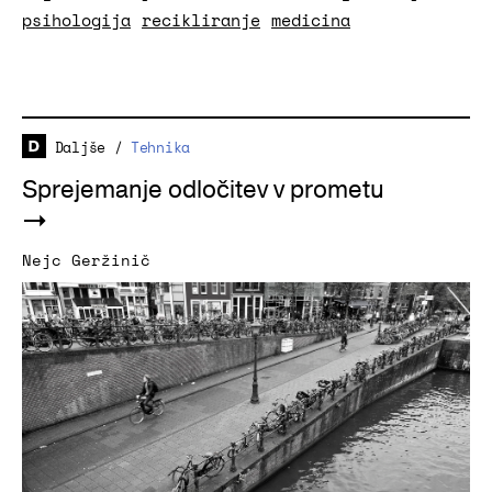
psihologija
recikliranje
medicina
Daljše
/
Tehnika
Sprejemanje odločitev v prometu
Nejc Geržinič