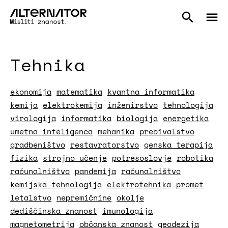
Tehnika
ekonomija
matematika
kvantna informatika
kemija
elektrokemija
inženirstvo
tehnologija
virologija
informatika
biologija
energetika
umetna inteligenca
mehanika
prebivalstvo
gradbeništvo
restavratorstvo
genska terapija
fizika
strojno učenje
potresoslovje
robotika
računalništvo
pandemija
računalništvo
kemijska tehnologija
elektrotehnika
promet
letalstvo
nepremičnine
okolje
dediščinska znanost
imunologija
magnetometrija
občanska znanost
geodezija