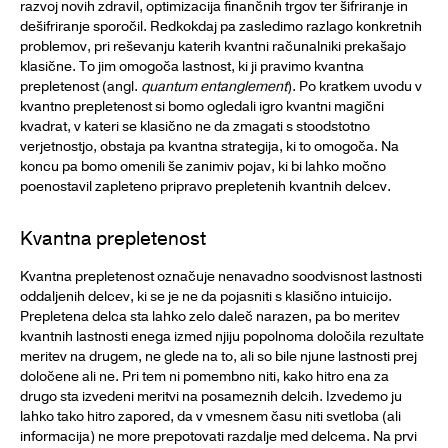
razvoj novih zdravil, optimizacija finančnih trgov ter šifriranje in
dešifriranje sporočil. Redkokdaj pa zasledimo razlago konkretnih
problemov, pri reševanju katerih kvantni računalniki prekašajo
klasične. To jim omogoča lastnost, ki ji pravimo kvantna
prepletenost (angl.
quantum entanglement
). Po kratkem uvodu v
kvantno prepletenost si bomo ogledali igro kvantni magični
kvadrat, v kateri se klasično ne da zmagati s stoodstotno
verjetnostjo, obstaja pa kvantna strategija, ki to omogoča. Na
koncu pa bomo omenili še zanimiv pojav, ki bi lahko močno
poenostavil zapleteno pripravo prepletenih kvantnih delcev.
Kvantna prepletenost
Kvantna prepletenost označuje nenavadno soodvisnost lastnosti
oddaljenih delcev, ki se je ne da pojasniti s klasično intuicijo.
Prepletena delca sta lahko zelo daleč narazen, pa bo meritev
kvantnih lastnosti enega izmed njiju popolnoma določila rezultate
meritev na drugem, ne glede na to, ali so bile njune lastnosti prej
določene ali ne. Pri tem ni pomembno niti, kako hitro ena za
drugo sta izvedeni meritvi na posameznih delcih. Izvedemo ju
lahko tako hitro zapored, da v vmesnem času niti svetloba (ali
informacija) ne more prepotovati razdalje med delcema. Na prvi