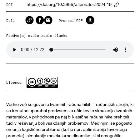
https://doi.org/10.3986/alternator.2024.19
DOI
ArticlePa
Deli
Prenesi PDF
Predvajaj avdio zapis članka
Licenca
Vedno več se govori o kvantnih računalnikih – računskih strojih, ki
so trenutno uporabni predvsem za učinkovito simulacijo kvantnih
materialov, v prihodnosti pa naj bi klasične računalnike prehiteli
tudi v reševanju bolj vsakdanjih problemov. Med njimi se pogosto
omenja logistične probleme (kot je npr. optimizacija tovornega
prometa), simulacije molekularne dinamike, ki bi omogočile