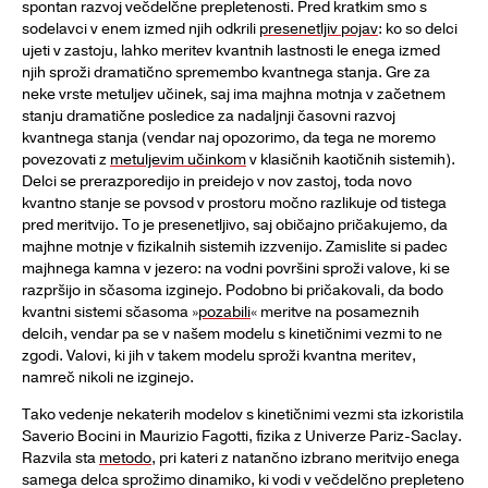
spontan razvoj večdelčne prepletenosti. Pred kratkim smo s
sodelavci v enem izmed njih odkrili
presenetljiv pojav
: ko so delci
ujeti v zastoju, lahko meritev kvantnih lastnosti le enega izmed
njih sproži dramatično spremembo kvantnega stanja. Gre za
neke vrste metuljev učinek, saj ima majhna motnja v začetnem
stanju dramatične posledice za nadaljnji časovni razvoj
kvantnega stanja (vendar naj opozorimo, da tega ne moremo
povezovati z
metuljevim učinkom
v klasičnih kaotičnih sistemih).
Delci se prerazporedijo in preidejo v nov zastoj, toda novo
kvantno stanje se povsod v prostoru močno razlikuje od tistega
pred meritvijo. To je presenetljivo, saj običajno pričakujemo, da
majhne motnje v fizikalnih sistemih izzvenijo. Zamislite si padec
majhnega kamna v jezero: na vodni površini sproži valove, ki se
razpršijo in sčasoma izginejo. Podobno bi pričakovali, da bodo
kvantni sistemi sčasoma »
pozabili
« meritve na posameznih
delcih, vendar pa se v našem modelu s kinetičnimi vezmi to ne
zgodi. Valovi, ki jih v takem modelu sproži kvantna meritev,
namreč nikoli ne izginejo.
Tako vedenje nekaterih modelov s kinetičnimi vezmi sta izkoristila
Saverio Bocini in Maurizio Fagotti, fizika z Univerze Pariz-Saclay.
Razvila sta
metodo
, pri kateri z natančno izbrano meritvijo enega
samega delca sprožimo dinamiko, ki vodi v večdelčno prepleteno