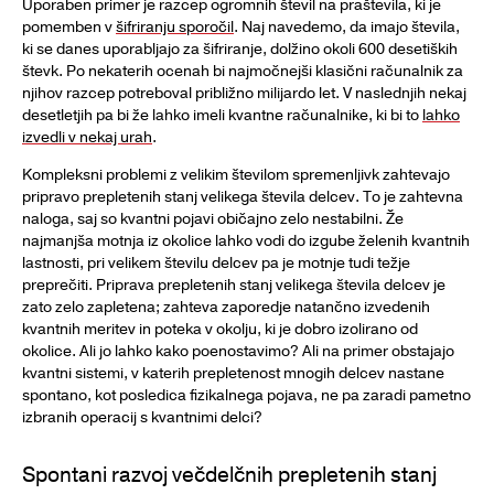
Uporaben primer je razcep ogromnih števil na praštevila, ki je
pomemben v
šifriranju sporočil
. Naj navedemo, da imajo števila,
ki se danes uporabljajo za šifriranje, dolžino okoli 600 desetiških
števk. Po nekaterih ocenah bi najmočnejši klasični računalnik za
njihov razcep potreboval približno milijardo let. V naslednjih nekaj
desetletjih pa bi že lahko imeli kvantne računalnike, ki bi to
lahko
izvedli v nekaj urah
.
Kompleksni problemi z velikim številom spremenljivk zahtevajo
pripravo prepletenih stanj velikega števila delcev. To je zahtevna
naloga, saj so kvantni pojavi običajno zelo nestabilni. Že
najmanjša motnja iz okolice lahko vodi do izgube želenih kvantnih
lastnosti, pri velikem številu delcev pa je motnje tudi težje
preprečiti. Priprava prepletenih stanj velikega števila delcev je
zato zelo zapletena; zahteva zaporedje natančno izvedenih
kvantnih meritev in poteka v okolju, ki je dobro izolirano od
okolice. Ali jo lahko kako poenostavimo? Ali na primer obstajajo
kvantni sistemi, v katerih prepletenost mnogih delcev nastane
spontano, kot posledica fizikalnega pojava, ne pa zaradi pametno
izbranih operacij s kvantnimi delci?
Spontani razvoj večdelčnih prepletenih stanj