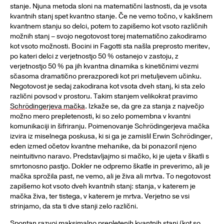
stanje. Njuna metoda sloni na matematični lastnosti, da je vsota
kvantnih stanj spet kvantno stanje. Če ne vemo točno, v kakšnem
kvantnem stanju so delci, potem to zapišemo kot vsoto različnih
možnih stanj – svojo negotovost torej matematično zakodiramo
kot vsoto možnosti. Bocini in Fagotti sta našla preprosto meritev,
po kateri delci z verjetnostjo 50 % ostanejo v zastoju, z
verjetnostjo 50 % pa jih kvantna dinamika s kinetičnimi vezmi
sčasoma dramatično prerazporedi kot pri metuljevem učinku.
Negotovost je sedaj zakodirana kot vsota dveh stanj, ki sta zelo
različni povsod v prostoru. Takim stanjem velikokrat pravimo
Schrödingerjeva mačka
. Izkaže se, da gre za stanja z največjo
možno mero prepletenosti, ki so zelo pomembna v kvantni
komunikaciji in šifriranju. Poimenovanje Schrödingerjeva mačka
izvira iz miselnega poskusa, ki si ga je zamislil Erwin Schrödinger,
eden izmed očetov kvantne mehanike, da bi ponazoril njeno
neintuitivno naravo. Predstavljajmo si mačko, ki je ujeta v škatli s
smrtonosno pastjo. Dokler ne odpremo škatle in preverimo, ali je
mačka sprožila past, ne vemo, ali je živa ali mrtva. To negotovost
zapišemo kot vsoto dveh kvantnih stanj: stanja, v katerem je
mačka živa, ter tistega, v katerem je mrtva. Verjetno se vsi
strinjamo, da sta ti dve stanji zelo različni.
Spontan razvoj maksimalno prepletenih kvantnih stanj (kot so