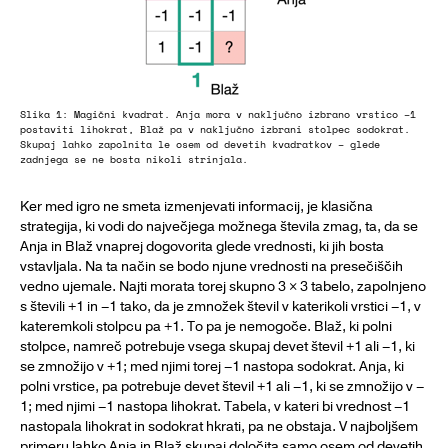
Slika 1: Magični kvadrat. Anja mora v naključno izbrano vrstico –1
postaviti lihokrat, Blaž pa v naključno izbrani stolpec sodokrat.
Skupaj lahko zapolnita le osem od devetih kvadratkov – glede
zadnjega se ne bosta nikoli strinjala.
Ker med igro ne smeta izmenjevati informacij, je klasična
strategija, ki vodi do največjega možnega števila zmag, ta, da se
Anja in Blaž vnaprej dogovorita glede vrednosti, ki jih bosta
vstavljala. Na ta način se bodo njune vrednosti na presečiščih
vedno ujemale. Najti morata torej skupno 3 × 3 tabelo, zapolnjeno
s števili +1 in –1 tako, da je zmnožek števil v katerikoli vrstici –1, v
kateremkoli stolpcu pa +1. To pa je nemogoče. Blaž, ki polni
stolpce, namreč potrebuje vsega skupaj devet števil +1 ali –1, ki
se zmnožijo v +1; med njimi torej –1 nastopa sodokrat. Anja, ki
polni vrstice, pa potrebuje devet števil +1 ali –1, ki se zmnožijo v –
1; med njimi –1 nastopa lihokrat. Tabela, v kateri bi vrednost –1
nastopala lihokrat in sodokrat hkrati, pa ne obstaja. V najboljšem
primeru lahko Anja in Blaž skupaj določita samo osem od devetih