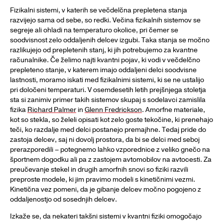
Fizikalni sistemi, v katerih se večdelčna prepletena stanja
razvijejo sama od sebe, so redki. Večina fizikalnih sistemov se
segreje ali ohladi na temperaturo okolice, pri čemer se
soodvisnost zelo oddaljenih delcev izgubi. Taka stanja se močno
razlikujejo od prepletenih stanj, ki jih potrebujemo za kvantne
računalnike. Če želimo najti kvantni pojav, ki vodi v večdelčno
prepleteno stanje, v katerem imajo oddaljeni delci soodvisne
lastnosti, moramo iskati med fizikalnimi sistemi, ki se ne ustalijo
pri določeni temperaturi. V osemdesetih letih prejšnjega stoletja
sta si zanimiv primer takih sistemov skupaj s sodelavci zamislila
fizika
Richard Palmer
in
Glenn Fredrickson
. Amorfne materiale,
kot so stekla, so želeli opisati kot zelo goste tekočine, ki prenehajo
teči, ko razdalje med delci postanejo premajhne. Tedaj pride do
zastoja delcev, saj ni dovolj prostora, da bi se delci med seboj
prerazporedili – potegnemo lahko vzporednice z veliko gnečo na
športnem dogodku ali pa z zastojem avtomobilov na avtocesti. Za
preučevanje stekel in drugih amorfnih snovi so fiziki razvili
preproste modele, ki jim pravimo modeli s kinetičnimi vezmi.
Kinetična vez pomeni, da je gibanje delcev močno pogojeno z
oddaljenostjo od sosednjih delcev.
Izkaže se, da nekateri takšni sistemi v kvantni fiziki omogočajo