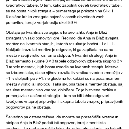
kvadratkov tabele. O tem, kako zapolniti deveti kvadratek v tabeli,
se ne bosta nikoli strinjala – primer tega je prikazan na Sliki 1.
Klasično lahko zmagata največ v osmih devetinah vseh
ponovitev, torej z verjetnostjo okoli 89 %.
Obstaja pa kvantna strategija, s katero lahko Anja in Blaž
zmagata v vsaki ponovitvi igre. Recimo, da Anja in Blaž izvajata
meritve na kvantnih stanjih, katerih rezultat je bodisi +1 ali –1.
Naključni rezultat meritve je odgovor, ki ga zapišeta na dano
mesto v svoji vrstici oziroma stolpcu. V kvantni strategiji Anja in
Blaž namesto skupne 3 × 3 tabele odgovorov izbereta skupno 3 ×
3 tabelo meritev, ki jih bosta izvedla na kvantnih stanjih. Meritve
so izbrane tako, da se njihovi rezultati v vrsticah vedno zmnožijo v
–1, v stolpcih pa v +1, ne glede na to, kakšni so na posameznem
mestu v vrstici ali stolpcu. Taka skupna tabela meritev obstaja, saj
rezultati meritev niso vnaprej določeni. To je bistvena razlika v
primerjavi s klasično strategijo – tam so bili lahko odgovori
kvečjemu vnaprej pripravljeni, skupna tabela vnaprej pripravljenih
odgovorov pa ne obstaja.
Še vedno pa ostane težava, da morata na presečišču vrstice in
stolpca Anja in Blaž podati isti odgovor, torej izmeriti isto
vrednost. Ta problem rešita tako, da za kvantna stanja, na katerih