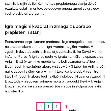
stanjih, ki si jih delijo. Ker meritev prepletenega stanja določi
rezultate ostalih meritev, bo odgovor enega izmed soigralcev
vedno usklajen z drugimi.
Igra magični kvadrat in zmaga z uporabo
prepletenih stanj
Ponazorimo idejo kvantne prednosti, ki jo omogoča prepletenost,
na akademskem primeru – igri
kvantni magični kvadrat
. V
zgodnjih devetdesetih letih sta si jo zamislila fizika David Mermin
in Asher Peres. V igri proti sodniku igrata namišljena opazovalca
Anja in Blaž (v izvirniku morda komu bolj poznana kot Alice in
Bob). Sodnik naključno izbere vrstico v 3 × 3 tabeli ter Anji naroči,
naj jo zapolni s številoma +1 in –1 tako, da je produkt vseh treh
števil –1. Sodnik izbere tudi naključni stolpec, ki ga mora zapolniti
Blaž, toda v njegovem primeru mora biti produkt števil +1. Anja in
Blaž zmagata, če sta na presečišče vrstice in stolpca postavila
isto številko.