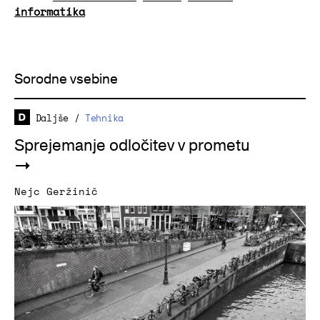
informatika
Sorodne vsebine
Daljše
/
Tehnika
Sprejemanje odločitev v prometu
Nejc Geržinič