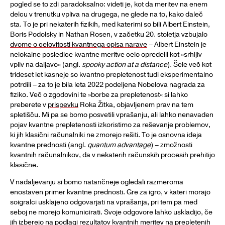
pogled se to zdi paradoksalno: videti je, kot da meritev na enem
delcu v trenutku vpliva na drugega, ne glede na to, kako daleč
sta. To je pri nekaterih fizikih, med katerimi so bili Albert Einstein,
Boris Podolsky in Nathan Rosen, v začetku 20. stoletja vzbujalo
dvome o celovitosti kvantnega opisa narave
– Albert Einstein je
nelokalne posledice kvantne meritve celo opredelil kot »srhljiv
vpliv na daljavo« (angl.
spooky action at a distance
). Šele več kot
trideset let kasneje so kvantno prepletenost tudi eksperimentalno
potrdili – za to je bila leta 2022 podeljena Nobelova nagrada za
fiziko. Več o zgodovini te »borbe za prepletenost« si lahko
preberete v
prispevku
Roka Žitka, objavljenem prav na tem
spletišču. Mi pa se bomo posvetili vprašanju, ali lahko nenavaden
pojav kvantne prepletenosti izkoristimo za reševanje problemov,
ki jih klasični računalniki ne zmorejo rešiti. To je osnovna ideja
kvantne prednosti (angl.
quantum advantage
) – zmožnosti
kvantnih računalnikov, da v nekaterih računskih procesih prehitijo
klasične.
V nadaljevanju si bomo natančneje ogledali razmeroma
enostaven primer kvantne prednosti. Gre za igro, v kateri morajo
soigralci usklajeno odgovarjati na vprašanja, pri tem pa med
seboj ne morejo komunicirati. Svoje odgovore lahko uskladijo, če
jih izberejo na podlagi rezultatov kvantnih meritev na prepletenih