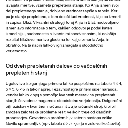
izvajata meritve, vzameta prepletena stanja. Ko Anja izmeri svoj
del prepletenega stanja, dobljeno vrednost zapiše v tabelo. Ker
pa je stanje prepleteno, s tem določi tudi vrednost, ki jo bo izmeril
in zapisal Blaž. V kvantni strategiji torej Anja in Blaž nedovoljeno
izmenjavo informacije o tem, kakšen odgovor je podal kateri
izmed njiju, nadomestita s kvantnimi soodvisnostmi, ki določijo
rezultat Blaževe meritve glede na to, kaj je izmerila Anja, in
obratno. Na ta način lahko v igri zmagata s stoodstotno
verjetnostjo.
Od dveh prepletenih delcev do večdelčnih
prepletenih stanj
Ugotovitve iz zgornjega primera lahko posplošimo na tabele 4 × 4,
5 × 5, 6 × 6 in tako naprej. Težavnost igre pri tem sicer narašča,
vendar lahko v njej s pomočjo kvantnih meritev na prepletenih
stanjih še vedno zmagamo s stoodstotno verjetnostjo. Dolgoročni
cilj raziskav v kvantnem računalništvu je računski stroj, ki bi bil
zmožen zelo težke probleme rešiti veliko hitreje od klasičnih
procesorjev. Govorimo o problemih, v katerih nastopa veliko
število spremenljivk (npr. tabela
n
×
n
, kjer je n zelo veliko število).