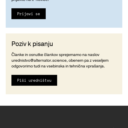
Prijavi se
Poziv k pisanju
Članke in osnutke člankov sprejemamo na naslov
urednistvo@alternator.science
, obenem pa z veseljem
odgovorimo tudi na vsebinska in tehnična vprašanja.
Piši uredništvu