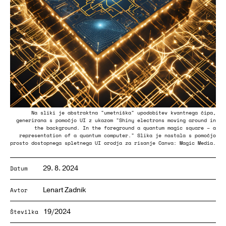
Na sliki je abstraktna "umetniška" upodobitev kvantnega čipa,
generirana s pomočjo UI z ukazom "Shiny electrons moving around in
the background. In the foreground a quantum magic square – a
representation of a quantum computer." Slika je nastala s pomočjo
prosto dostopnega spletnega UI orodja za risanje
Canva: Magic Media
.
29. 8. 2024
Datum
Lenart Zadnik
Avtor
19/2024
Številka