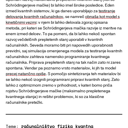
Schrödingerjeve mačke) bi lahko imel široke posledice. Eden
izmed kvantnih sistemov, ki ga danes uporabljajo za
testiranje
delovanja kvantnih računalnikov
, se namreč
obnaša kot model s
kinetičnimi vezmi
: v njem bi lahko delovala zgoraj opisana
metoda, pri kateri se Schrödingerjeva mačka razvije iz meritve na
enem izmed delcev. To pa pomeni, da bi lahko nekoč spontan
razvoj večdelčnih prepletenih stanj uporabili v kvantnih
računalnikih. Seveda moramo biti pri napovedih uporabnosti
previdni, saj simulacija omenjenega modela za testiranje kvantnih
računalnikov zahteva namensko programiranje kvantnega
računalnika. Priprava prepletenih stanj na tak način zato ni zares
spontana. Vendar pa poznamo vrsto materialov, ki jih ta model
precej natančno opiše
. S pomočjo sintetiziranja teh materialov bi
se lahko nekoč izognili programirani pripravi kvantnih stanj. Zato
lahko z optimizmom zremo v prihodnost, v kateri bomo priča
rojstvu Schrödingerjeve mačke (maksimalno prepletenega
kvantnega stanja) in rešitvi problemov, ki so za klasične
računalnike pretežki.
Teme:
računalništvo
fizika
kvantna