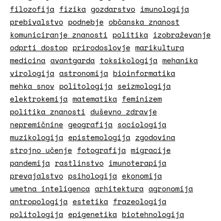
filozofija
fizika
gozdarstvo
imunologija
prebivalstvo
podnebje
občanska znanost
komuniciranje znanosti
politika
izobraževanje
odprti dostop
prirodoslovje
marikultura
medicina
avantgarda
toksikologija
mehanika
virologija
astronomija
bioinformatika
mehka snov
politologija
seizmologija
elektrokemija
matematika
feminizem
politika znanosti
duševno zdravje
nepremičnine
geografija
sociologija
muzikologija
epistemologija
zgodovina
strojno učenje
fotografija
migracije
pandemija
rastlinstvo
imunoterapija
prevajalstvo
psihologija
ekonomija
umetna inteligenca
arhitektura
agronomija
antropologija
estetika
frazeologija
politologija
epigenetika
biotehnologija