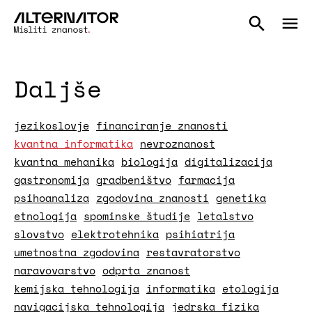
Daljše
jezikoslovje
financiranje znanosti
kvantna informatika
nevroznanost
kvantna mehanika
biologija
digitalizacija
gastronomija
gradbeništvo
farmacija
psihoanaliza
zgodovina znanosti
genetika
etnologija
spominske študije
letalstvo
slovstvo
elektrotehnika
psihiatrija
umetnostna zgodovina
restavratorstvo
naravovarstvo
odprta znanost
kemijska tehnologija
informatika
etologija
navigacijska tehnologija
jedrska fizika