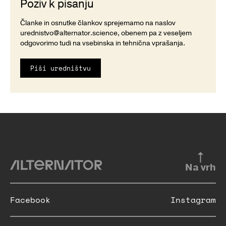
Poziv k pisanju
Članke in osnutke člankov sprejemamo na naslov
urednistvo@alternator.science
, obenem pa z veseljem
odgovorimo tudi na vsebinska in tehnična vprašanja.
Piši uredništvu
Na vrh
Facebook
Instagram