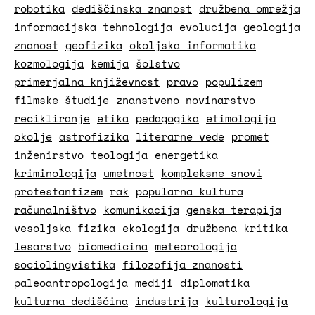
robotika
dediščinska znanost
družbena omrežja
informacijska tehnologija
evolucija
geologija
znanost
geofizika
okoljska informatika
kozmologija
kemija
šolstvo
primerjalna književnost
pravo
populizem
filmske študije
znanstveno novinarstvo
recikliranje
etika
pedagogika
etimologija
okolje
astrofizika
literarne vede
promet
inženirstvo
teologija
energetika
kriminologija
umetnost
kompleksne snovi
protestantizem
rak
popularna kultura
računalništvo
komunikacija
genska terapija
vesoljska fizika
ekologija
družbena kritika
lesarstvo
biomedicina
meteorologija
sociolingvistika
filozofija znanosti
paleoantropologija
mediji
diplomatika
kulturna dediščina
industrija
kulturologija