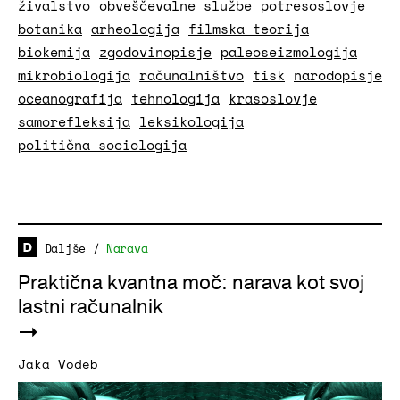
živalstvo
obveščevalne službe
potresoslovje
botanika
arheologija
filmska teorija
biokemija
zgodovinopisje
paleoseizmologija
mikrobiologija
računalništvo
tisk
narodopisje
oceanografija
tehnologija
krasoslovje
samorefleksija
leksikologija
politična sociologija
Daljše
/
Narava
Praktična kvantna moč: narava kot svoj
lastni računalnik
Jaka Vodeb