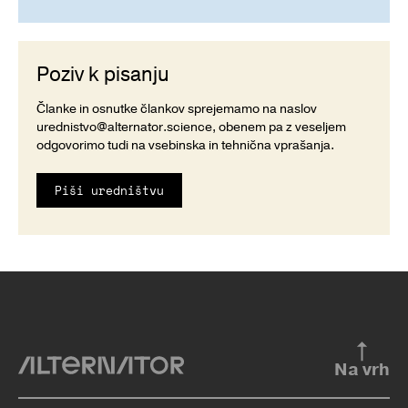
Poziv k pisanju
Članke in osnutke člankov sprejemamo na naslov
urednistvo@alternator.science
, obenem pa z veseljem
odgovorimo tudi na vsebinska in tehnična vprašanja.
Piši uredništvu
Na vrh