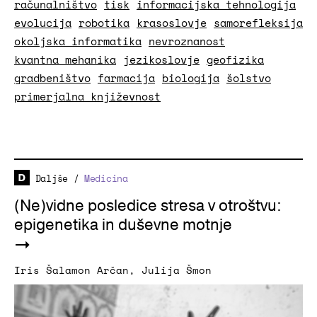
računalništvo
tisk
informacijska tehnologija
evolucija
robotika
krasoslovje
samorefleksija
okoljska informatika
nevroznanost
kvantna mehanika
jezikoslovje
geofizika
gradbeništvo
farmacija
biologija
šolstvo
primerjalna književnost
Daljše
/
Medicina
(Ne)vidne posledice stresa v otroštvu:
epigenetika in duševne motnje
Iris Šalamon Arčan
,
Julija Šmon