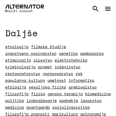
Daljše
etnologija
filmske študije
znanstveno novinarstvo
genetika
pedagogika
etimologija
slovstvo
elektrotehnika
kriminologija
promet
inženirstvo
restavratorstvo
naravovarstvo
rak
popularna kultura
umetnost
informatika
etologija
vesoljska fizika
prebivalstvo
filozofija
fizika
genska terapija
biomedicina
politika
izobraževanje
podnebje
lesarstvo
medicina
avantgarda
sociolingvistika
filozofija znanosti
marikultura
astronomija