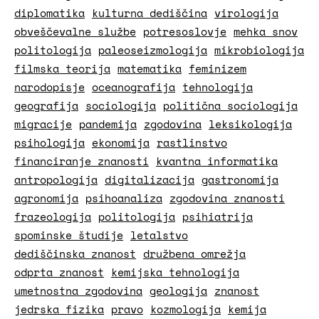
diplomatika
kulturna dediščina
virologija
obveščevalne službe
potresoslovje
mehka snov
politologija
paleoseizmologija
mikrobiologija
filmska teorija
matematika
feminizem
narodopisje
oceanografija
tehnologija
geografija
sociologija
politična sociologija
migracije
pandemija
zgodovina
leksikologija
psihologija
ekonomija
rastlinstvo
financiranje znanosti
kvantna informatika
antropologija
digitalizacija
gastronomija
agronomija
psihoanaliza
zgodovina znanosti
frazeologija
politologija
psihiatrija
spominske študije
letalstvo
dediščinska znanost
družbena omrežja
odprta znanost
kemijska tehnologija
umetnostna zgodovina
geologija
znanost
jedrska fizika
pravo
kozmologija
kemija