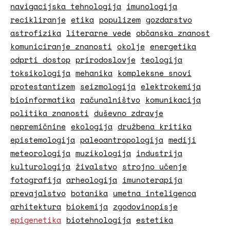
navigacijska tehnologija
imunologija
recikliranje
etika
populizem
gozdarstvo
astrofizika
literarne vede
občanska znanost
komuniciranje znanosti
okolje
energetika
odprti dostop
prirodoslovje
teologija
toksikologija
mehanika
kompleksne snovi
protestantizem
seizmologija
elektrokemija
bioinformatika
računalništvo
komunikacija
politika znanosti
duševno zdravje
nepremičnine
ekologija
družbena kritika
epistemologija
paleoantropologija
mediji
meteorologija
muzikologija
industrija
kulturologija
živalstvo
strojno učenje
fotografija
arheologija
imunoterapija
prevajalstvo
botanika
umetna inteligenca
arhitektura
biokemija
zgodovinopisje
epigenetika
biotehnologija
estetika