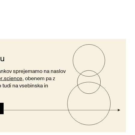
ju
lankov sprejemamo na naslov
or.science
, obenem pa z
tudi na vsebinska in