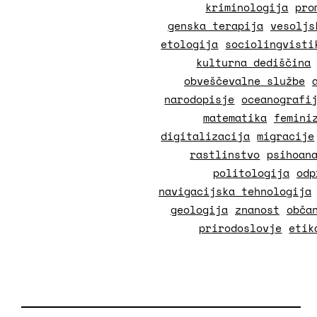
kriminologija
pro
genska terapija
vesoljs
etologija
sociolingvisti
kulturna dediščina
obveščevalne službe
narodopisje
oceanografi
matematika
femini
digitalizacija
migracije
rastlinstvo
psihoan
politologija
odp
navigacijska tehnologija
geologija
znanost
obča
prirodoslovje
etik