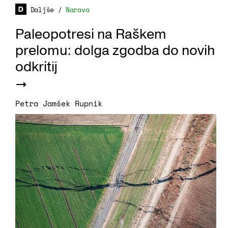
Daljše
/
Narava
Paleopotresi na Raškem
prelomu: dolga zgodba do novih
odkritij
Petra Jamšek Rupnik