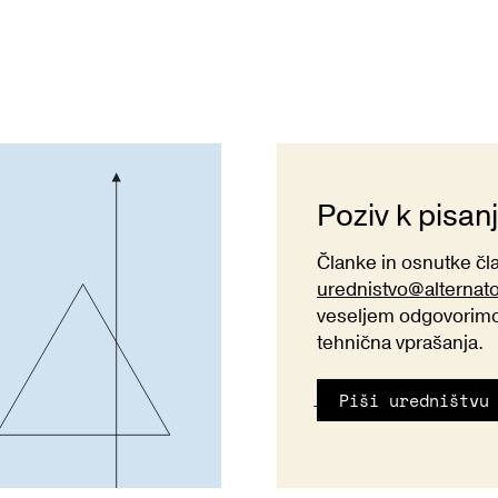
Poziv k pisan
Članke in osnutke č
urednistvo@alternat
veseljem odgovorimo 
tehnična vprašanja.
Piši uredništvu