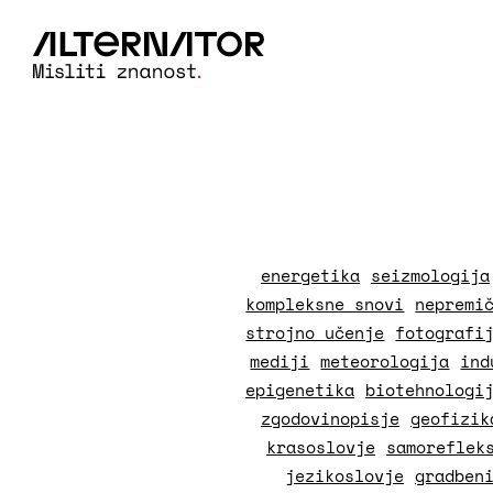
energetika
seizmologija
kompleksne snovi
nepremi
strojno učenje
fotografi
mediji
meteorologija
ind
epigenetika
biotehnologi
zgodovinopisje
geofizik
krasoslovje
samoreflek
jezikoslovje
gradben