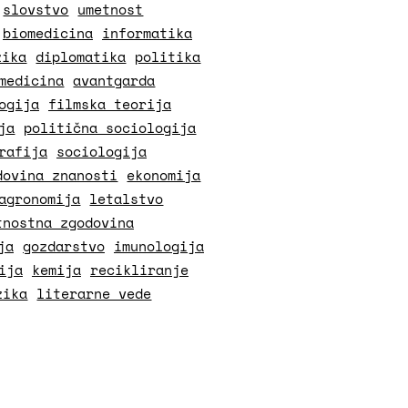
slovstvo
umetnost
biomedicina
informatika
zika
diplomatika
politika
medicina
avantgarda
ogija
filmska teorija
ja
politična sociologija
rafija
sociologija
dovina znanosti
ekonomija
agronomija
letalstvo
tnostna zgodovina
ja
gozdarstvo
imunologija
ija
kemija
recikliranje
zika
literarne vede