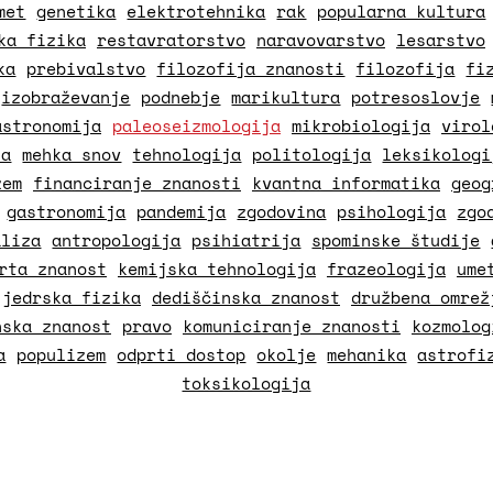
met
genetika
elektrotehnika
rak
popularna kultura
ka fizika
restavratorstvo
naravovarstvo
lesarstvo
ka
prebivalstvo
filozofija znanosti
filozofija
fi
izobraževanje
podnebje
marikultura
potresoslovje
astronomija
paleoseizmologija
mikrobiologija
virol
ja
mehka snov
tehnologija
politologija
leksikologi
zem
financiranje znanosti
kvantna informatika
geog
gastronomija
pandemija
zgodovina
psihologija
zgo
aliza
antropologija
psihiatrija
spominske študije
rta znanost
kemijska tehnologija
frazeologija
ume
jedrska fizika
dediščinska znanost
družbena omrež
nska znanost
pravo
komuniciranje znanosti
kozmolog
a
populizem
odprti dostop
okolje
mehanika
astrofi
toksikologija