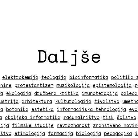
Daljše
elektrokemija
teologija
bioinformatika
politika 
čnine
protestantizem
muzikologija
epistemologija
r
ja
ekologija
družbena kritika
imunoterapija
paleoa
ustrija
arhitektura
kulturologija
živalstvo
umetn
ja
botanika
estetika
informacijska tehnologija
evo
a
okoljska informatika
računalništvo
tisk
šolstvo
sija
filmske študije
nevroznanost
znanstveno novin
ištvo
etimologija
farmacija
biologija
pedagogika
i