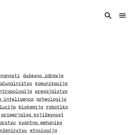
znanosti
duševno zdravje
ačunalništvo
komunikacija
ntropologija
prevajalstvo
a inteligenca
arheologija
lucija
biokemija
robotika
primerjalna književnost
arstvo
kvantna mehanika
nženirstvo
etnologija