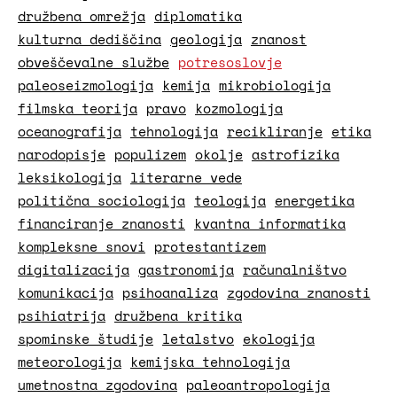
družbena omrežja
diplomatika
kulturna dediščina
geologija
znanost
obveščevalne službe
potresoslovje
paleoseizmologija
kemija
mikrobiologija
filmska teorija
pravo
kozmologija
oceanografija
tehnologija
recikliranje
etika
narodopisje
populizem
okolje
astrofizika
leksikologija
literarne vede
politična sociologija
teologija
energetika
financiranje znanosti
kvantna informatika
kompleksne snovi
protestantizem
digitalizacija
gastronomija
računalništvo
komunikacija
psihoanaliza
zgodovina znanosti
psihiatrija
družbena kritika
spominske študije
letalstvo
ekologija
meteorologija
kemijska tehnologija
umetnostna zgodovina
paleoantropologija