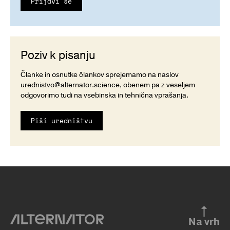
Prijavi se
Poziv k pisanju
Članke in osnutke člankov sprejemamo na naslov
urednistvo@alternator.science
, obenem pa z veseljem
odgovorimo tudi na vsebinska in tehnična vprašanja.
Piši uredništvu
Na vrh