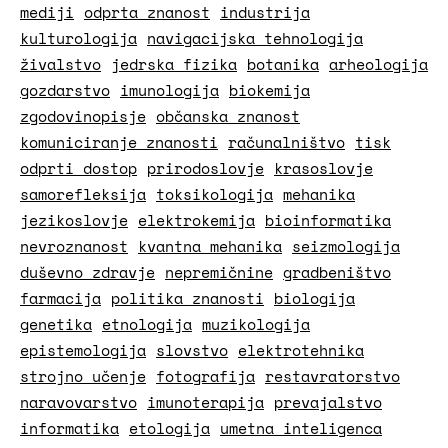
mediji
odprta znanost
industrija
kulturologija
navigacijska tehnologija
živalstvo
jedrska fizika
botanika
arheologija
gozdarstvo
imunologija
biokemija
zgodovinopisje
občanska znanost
komuniciranje znanosti
računalništvo
tisk
odprti dostop
prirodoslovje
krasoslovje
samorefleksija
toksikologija
mehanika
jezikoslovje
elektrokemija
bioinformatika
nevroznanost
kvantna mehanika
seizmologija
duševno zdravje
nepremičnine
gradbeništvo
farmacija
politika znanosti
biologija
genetika
etnologija
muzikologija
epistemologija
slovstvo
elektrotehnika
strojno učenje
fotografija
restavratorstvo
naravovarstvo
imunoterapija
prevajalstvo
informatika
etologija
umetna inteligenca