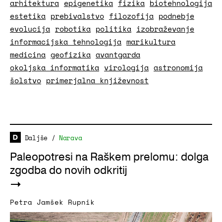
arhitektura
epigenetika
fizika
biotehnologija
estetika
prebivalstvo
filozofija
podnebje
evolucija
robotika
politika
izobraževanje
informacijska tehnologija
marikultura
medicina
geofizika
avantgarda
okoljska informatika
virologija
astronomija
šolstvo
primerjalna književnost
Daljše
/
Narava
Paleopotresi na Raškem prelomu: dolga
zgodba do novih odkritij
Petra Jamšek Rupnik