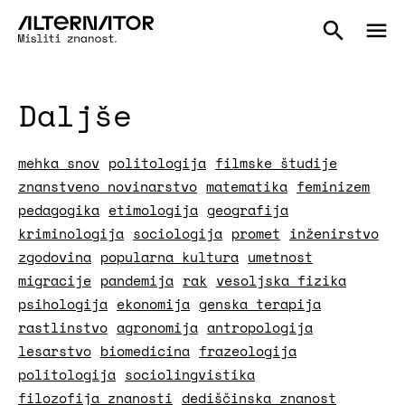
Daljše
mehka snov
politologija
filmske študije
znanstveno novinarstvo
matematika
feminizem
pedagogika
etimologija
geografija
kriminologija
sociologija
promet
inženirstvo
zgodovina
popularna kultura
umetnost
migracije
pandemija
rak
vesoljska fizika
psihologija
ekonomija
genska terapija
rastlinstvo
agronomija
antropologija
lesarstvo
biomedicina
frazeologija
politologija
sociolingvistika
filozofija znanosti
dediščinska znanost