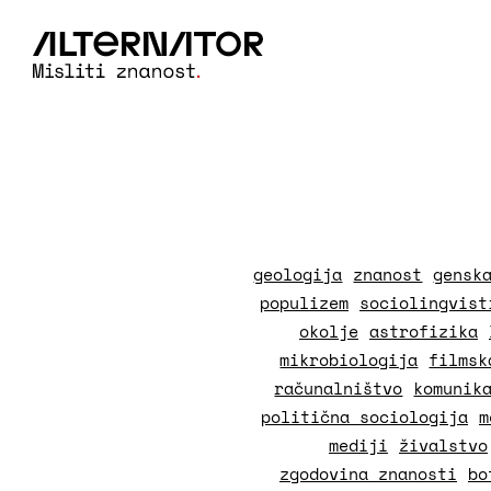
geologija
znanost
gensk
populizem
sociolingvist
okolje
astrofizika
mikrobiologija
filmsk
računalništvo
komunik
politična sociologija
m
mediji
živalstvo
zgodovina znanosti
bo