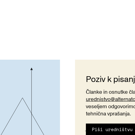
Poziv k pisan
Članke in osnutke č
urednistvo@alternat
veseljem odgovorimo 
tehnična vprašanja.
Piši uredništvu