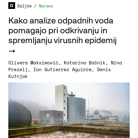
Daljše
/
Narava
Kako analize odpadnih voda
pomagajo pri odkrivanju in
spremljanju virusnih epidemij
Olivera Maksimović
,
Katarina Bačnik
,
Nina
Prezelj
,
Ion Gutierrez Aguirre
,
Denis
Kutnjak