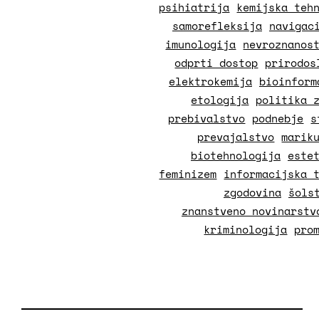
psihiatrija
kemijska teh
samorefleksija
navigac
imunologija
nevroznanos
odprti dostop
prirodos
elektrokemija
bioinform
etologija
politika 
prebivalstvo
podnebje
s
prevajalstvo
marik
biotehnologija
este
feminizem
informacijska 
zgodovina
šols
znanstveno novinarstv
kriminologija
pro