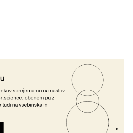
ju
lankov sprejemamo na naslov
or.science
, obenem pa z
tudi na vsebinska in