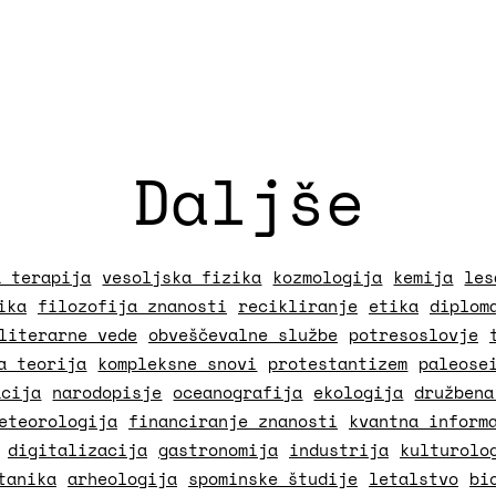
Daljše
a terapija
vesoljska fizika
kozmologija
kemija
les
ika
filozofija znanosti
recikliranje
etika
diplom
literarne vede
obveščevalne službe
potresoslovje
a teorija
kompleksne snovi
protestantizem
paleose
acija
narodopisje
oceanografija
ekologija
družbena
eteorologija
financiranje znanosti
kvantna inform
digitalizacija
gastronomija
industrija
kulturolo
tanika
arheologija
spominske študije
letalstvo
bi