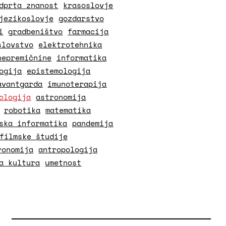
dprta znanost
krasoslovje
jezikoslovje
gozdarstvo
i
gradbeništvo
farmacija
slovstvo
elektrotehnika
nepremičnine
informatika
ogija
epistemologija
avantgarda
imunoterapija
ologija
astronomija
robotika
matematika
ska informatika
pandemija
filmske študije
ronomija
antropologija
a kultura
umetnost