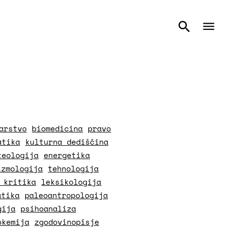
arstvo
biomedicina
pravo
atika
kulturna dediščina
teologija
energetika
izmologija
tehnologija
 kritika
leksikologija
atika
paleoantropologija
gija
psihoanaliza
okemija
zgodovinopisje