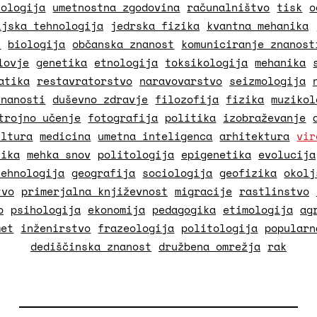
nologija
umetnostna zgodovina
računalništvo
tisk
o
ijska tehnologija
jedrska fizika
kvantna mehanika
t
biologija
občanska znanost
komuniciranje znanost
lovje
genetika
etnologija
toksikologija
mehanika
atika
restavratorstvo
naravovarstvo
seizmologija
znanosti
duševno zdravje
filozofija
fizika
muzikol
trojno učenje
fotografija
politika
izobraževanje
ultura
medicina
umetna inteligenca
arhitektura
vir
tika
mehka snov
politologija
epigenetika
evolucija
tehnologija
geografija
sociologija
geofizika
okolj
tvo
primerjalna književnost
migracije
rastlinstvo
o
psihologija
ekonomija
pedagogika
etimologija
ag
met
inženirstvo
frazeologija
politologija
popularn
dediščinska znanost
družbena omrežja
rak