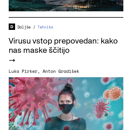
Daljše
/
Tehnika
Virusu vstop prepovedan: kako
nas maske ščitijo
Luka Pirker
,
Anton Gradišek