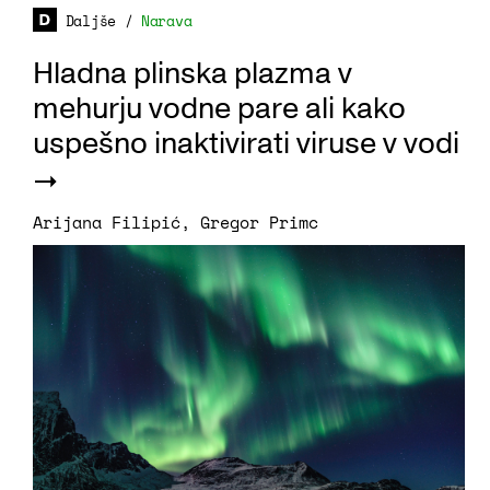
Daljše
/
Narava
Hladna plinska plazma v
mehurju vodne pare ali kako
uspešno inaktivirati viruse v vodi
Arijana Filipić
,
Gregor Primc