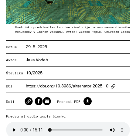
Umetniška predstavitev kvantne simulacije neravnovesne dinamike
mehurčkov v lažnem vakuumu. Avtor: Zlatko Papić, Univerza Leeds
29. 5. 2025
Datum
Jaka Vodeb
Avtor
10/2025
Številka
https://doi.org/10.3986/alternator.2025.10
DOI
ArticlePa
Deli
Prenesi PDF
Predvajaj avdio zapis članka