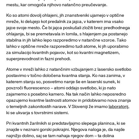
mestu, kar omogoča njihovo natančno preučevanje.
Ko so atomi dovolj ohlajeni, jih znanstveniki ujamejo v optične
mreže, ki delujejo kot predalnik za jajca, v katerem ima vsako
jajce svoje mesto. Če bi jajca poskušali zložiti brez predhodnega
ohlajanja, bi se premetavala in lomila, s hlajenjem pa postanejo
stabilna in jih lahko lepo razporedimo v natančne vzorce. Tako
lahko v optične mreže razporedimo tudi atome, ki jih uporabimo
za simulacijo kvantnih pojavov, kot so kvantni magnetizem,
superprevodnost in fazni prehodi.
Atome v mreži lahko z natančnim vzbujanjem z lasersko svetlobo
postavimo v točno določena kvantna stanja. Ko nas zanima, v
katerem stanju so, posvetimo nanje še en laserski sunek, ki
povzroči fluorescenco – atomi oddajo svetlobo, ki jo nato
zajamemo s posebno kamero. Na tak način lahko neposredno
opazujemo kvantne lastnosti atomov in pridobivamo nova znanja
o temeljnih zakonitostih narave. V Sloveniji že imamo
laboratorij
,
ki se ukvarja s tovrstnimi sistemi.
Pri kvantnih žarilnikih si predstavljajmo slepega planinca, ki se
znajde v neznani gorski pokrajini. Njegova naloga je, da najde
najnižjo dolino, saj se tam nahaja njegov dom – ta dolina