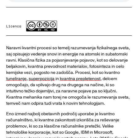
Licenca
Naravni kvantni procesi so temelj razumevanja fizikalnega sveta,
saj opisujejo vedenje snovi in energije na atomski in subatomski
ravni. Klasična fizika za pojasnjevanje pojavov, kot so delovanje
beljakovin, kvantna prevodnost materialov, fotosinteza in celo
kemijske vezi, pogosto ne zadošča. Procesi, kot so kvantno
tuneliranje
,
superpozicija
in
kvantna prepletenost
, delcem
omogočajo, da vplivajo drug na drugega na načine, ki so
intuitivno težko dojemljivi, za naravne pojave pa so ključni.
Kvantna mehanika nam torej ne omogoča le razumevanja sveta,
temveč nam odpira tudi vrata k novim tehnologijam.
Eno izmed najbolj obetavnih področij uporabe je kvantno
računalništvo, ki kvantne zakonitosti izkorišča za reševanje
problemov, ki so za klasične računalnike pretežki. Velike
tehnološke korporacije, kot so Google, IBM in Microsoft,