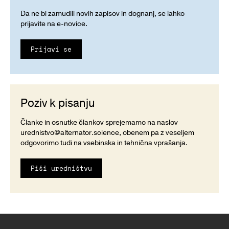
Da ne bi zamudili novih zapisov in dognanj, se lahko
prijavite na e-novice.
Prijavi se
Poziv k pisanju
Članke in osnutke člankov sprejemamo na naslov
urednistvo@alternator.science
, obenem pa z veseljem
odgovorimo tudi na vsebinska in tehnična vprašanja.
Piši uredništvu