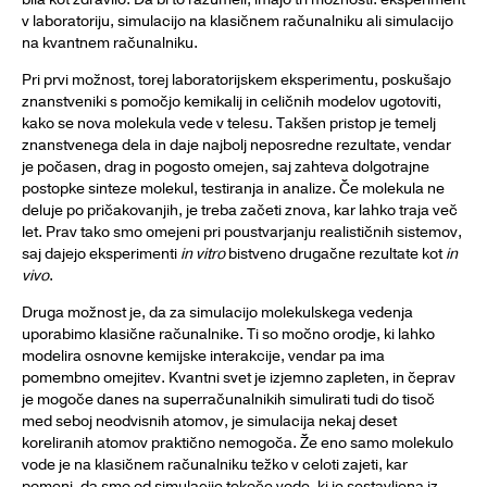
v laboratoriju, simulacijo na klasičnem računalniku ali simulacijo
na kvantnem računalniku.
Pri prvi možnost, torej laboratorijskem eksperimentu, poskušajo
znanstveniki s pomočjo kemikalij in celičnih modelov ugotoviti,
kako se nova molekula vede v telesu. Takšen pristop je temelj
znanstvenega dela in daje najbolj neposredne rezultate, vendar
je počasen, drag in pogosto omejen, saj zahteva dolgotrajne
postopke sinteze molekul, testiranja in analize. Če molekula ne
deluje po pričakovanjih, je treba začeti znova, kar lahko traja več
let. Prav tako smo omejeni pri poustvarjanju realističnih sistemov,
saj dajejo eksperimenti
in vitro
bistveno drugačne rezultate kot
in
vivo
.
Druga možnost je, da za simulacijo molekulskega vedenja
uporabimo klasične računalnike. Ti so močno orodje, ki lahko
modelira osnovne kemijske interakcije, vendar pa ima
pomembno omejitev. Kvantni svet je izjemno zapleten, in čeprav
je mogoče danes na superračunalnikih simulirati tudi do tisoč
med seboj neodvisnih atomov, je simulacija nekaj deset
koreliranih atomov praktično nemogoča. Že eno samo molekulo
vode je na klasičnem računalniku težko v celoti zajeti, kar
pomeni, da smo od simulacije tekoče vode, ki je sestavljena iz