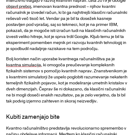
intenzivno vlagajo v razvoj kvantnih naprav. Leta 2019 je Google
objavil preboj
, imenovan kvantna prednost – njihov kvantni
računalnik je izvedel račun, ki bi ga najhitrejši klasični računalniki
reševali več tisoč let. Vendar pa je bil ta dosežek kasneje
postavljen pod vprašaj, saj so tekmeci, kot je na primer IBM,
pokazali, da je mogoče isti izračun tudi na klasičnih računalnikih
izvesti veliko hitreje, kot je sprva trdil Google. Kljub temu je bil ta
eksperiment pomemben mejnik pri razvoju kvantnih tehnologij in
je spodbudil nadaljnje raziskave na tem področju.
Bolj koristen način uporabe kvantnega računalništva pa je
kvantna simulacija
, ki omogoča preučevanje kompleksnih
fizikalnih sistemov s pomočjo kvantnih naprav. Znanstvenikom je
s kvantnimi simulatorji že uspelo poglobiti razumevanje nekaterih
temeljnih fizikalnih pojavov, kot je modeliranje umetnih kristalov v
dveh dimenzijah. Čeprav še ni dokazano, da klasični računalniki
ne bi mogli doseči enakih rezultatov, pa je zelo verjetno, da bi bil
tak podvig izjemno zahteven in skoraj neizvedljiv.
Kubiti zamenjajo bite
Kvantno računalništvo predstavlja revolucionarno spremembo v
načinu obdelave informacij. Medtem ko klasični računalniki