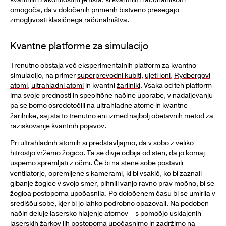
omogoča, da v določenih primerih bistveno presegajo
zmogljivosti klasičnega računalništva.
Kvantne platforme za simulacijo
Trenutno obstaja več eksperimentalnih platform za kvantno
simulacijo, na primer
superprevodni kubiti
,
ujeti ioni
,
Rydbergovi
atomi
,
ultrahladni atomi
in kvantni
žarilniki
. Vsaka od teh platform
ima svoje prednosti in specifične načine uporabe, v nadaljevanju
pa se bomo osredotočili na ultrahladne atome in kvantne
žarilnike, saj sta to trenutno eni izmed najbolj obetavnih metod za
raziskovanje kvantnih pojavov.
Pri ultrahladnih atomih si predstavljajmo, da v sobo z veliko
hitrostjo vržemo žogico. Ta se divje odbija od sten, da jo komaj
uspemo spremljati z očmi. Če bi na stene sobe postavili
ventilatorje, opremljene s kamerami, ki bi vsakič, ko bi zaznali
gibanje žogice v svojo smer, pihnili vanjo ravno prav močno, bi se
žogica postopoma upočasnila. Po določenem času bi se umirila v
središču sobe, kjer bi jo lahko podrobno opazovali. Na podoben
način deluje lasersko hlajenje atomov – s pomočjo usklajenih
laserskih žarkov jih postopoma upočasnimo in zadržimo na