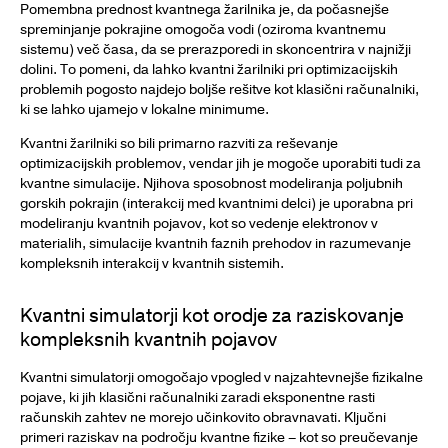
Pomembna prednost kvantnega žarilnika je, da počasnejše
spreminjanje pokrajine omogoča vodi (oziroma kvantnemu
sistemu) več časa, da se prerazporedi in skoncentrira v najnižji
dolini. To pomeni, da lahko kvantni žarilniki pri optimizacijskih
problemih pogosto najdejo boljše rešitve kot klasični računalniki,
ki se lahko ujamejo v lokalne minimume.
Kvantni žarilniki so bili primarno razviti za reševanje
optimizacijskih problemov, vendar jih je mogoče uporabiti tudi za
kvantne simulacije. Njihova sposobnost modeliranja poljubnih
gorskih pokrajin (interakcij med kvantnimi delci) je uporabna pri
modeliranju kvantnih pojavov, kot so vedenje elektronov v
materialih, simulacije kvantnih faznih prehodov in razumevanje
kompleksnih interakcij v kvantnih sistemih.
Kvantni simulatorji kot orodje za raziskovanje
kompleksnih kvantnih pojavov
Kvantni simulatorji omogočajo vpogled v najzahtevnejše fizikalne
pojave, ki jih klasični računalniki zaradi eksponentne rasti
računskih zahtev ne morejo učinkovito obravnavati. Ključni
primeri raziskav na področju kvantne fizike – kot so preučevanje