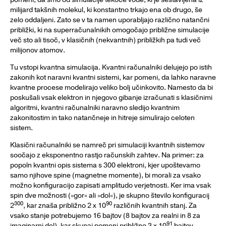
milijard takšnih molekul, ki konstantno trkajo ena ob drugo, še
zelo oddaljeni. Zato se v ta namen uporabljajo različno natančni
približki, ki na superračunalnikih omogočajo približne simulacije
več sto ali tisoč, v klasičnih (nekvantnih) približkih pa tudi več
milijonov atomov.
Tu vstopi kvantna simulacija. Kvantni računalniki delujejo po istih
zakonih kot naravni kvantni sistemi, kar pomeni, da lahko naravne
kvantne procese modelirajo veliko bolj učinkovito. Namesto da bi
poskušali vsak elektron in njegovo gibanje izračunati s klasičnimi
algoritmi, kvantni računalniki naravno sledijo kvantnim
zakonitostim in tako natančneje in hitreje simulirajo celoten
sistem.
Klasični računalniki se namreč pri simulaciji kvantnih sistemov
soočajo z eksponentno rastjo računskih zahtev. Na primer: za
popoln kvantni opis sistema s 300 elektroni, kjer upoštevamo
samo njihove spine (magnetne momente), bi morali za vsako
možno konfiguracijo zapisati amplitudo verjetnosti. Ker ima vsak
spin dve možnosti (»gor« ali »dol«), je skupno število konfiguracij
300
90
2
, kar znaša približno 2 x 10
različnih kvantnih stanj. Za
vsako stanje potrebujemo 16 bajtov (8 bajtov za realni in 8 za
91
imaginarni del), kar skupaj pomeni približno 3 x 10
bajtov