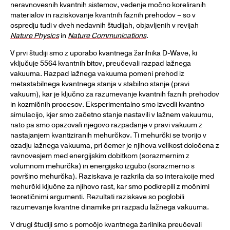
neravnovesnih kvantnih sistemov, vedenje močno koreliranih
materialov in raziskovanje kvantnih faznih prehodov – so v
ospredju tudi v dveh nedavnih študijah, objavljenih v revijah
Nature Physics
in
Nature Communications
.
V prvi študiji smo z uporabo kvantnega žarilnika D-Wave, ki
vključuje 5564 kvantnih bitov, preučevali razpad lažnega
vakuuma. Razpad lažnega vakuuma pomeni prehod iz
metastabilnega kvantnega stanja v stabilno stanje (pravi
vakuum), kar je ključno za razumevanje kvantnih faznih prehodov
in kozmičnih procesov. Eksperimentalno smo izvedli kvantno
simulacijo, kjer smo začetno stanje nastavili v lažnem vakuumu,
nato pa smo opazovali njegovo razpadanje v pravi vakuum z
nastajanjem kvantiziranih mehurčkov. Ti mehurčki se tvorijo v
ozadju lažnega vakuuma, pri čemer je njihova velikost določena z
ravnovesjem med energijskim dobitkom (sorazmernim z
volumnom mehurčka) in energijsko izgubo (sorazmerno s
površino mehurčka). Raziskava je razkrila da so interakcije med
mehurčki ključne za njihovo rast, kar smo podkrepili z močnimi
teoretičnimi argumenti. Rezultati raziskave so poglobili
razumevanje kvantne dinamike pri razpadu lažnega vakuuma.
V drugi študiji smo s pomočjo kvantnega žarilnika preučevali