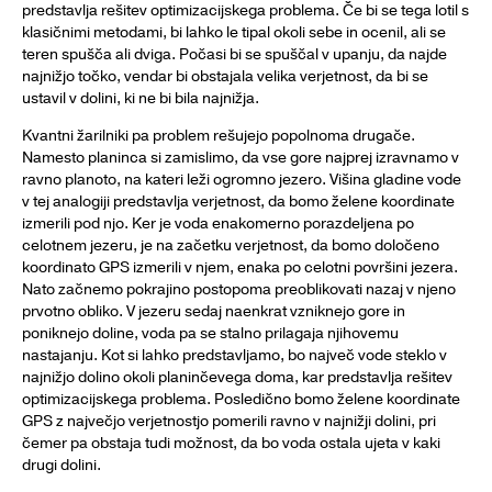
predstavlja rešitev optimizacijskega problema. Če bi se tega lotil s
klasičnimi metodami, bi lahko le tipal okoli sebe in ocenil, ali se
teren spušča ali dviga. Počasi bi se spuščal v upanju, da najde
najnižjo točko, vendar bi obstajala velika verjetnost, da bi se
ustavil v dolini, ki ne bi bila najnižja.
Kvantni žarilniki pa problem rešujejo popolnoma drugače.
Namesto planinca si zamislimo, da vse gore najprej izravnamo v
ravno planoto, na kateri leži ogromno jezero. Višina gladine vode
v tej analogiji predstavlja verjetnost, da bomo želene koordinate
izmerili pod njo. Ker je voda enakomerno porazdeljena po
celotnem jezeru, je na začetku verjetnost, da bomo določeno
koordinato GPS izmerili v njem, enaka po celotni površini jezera.
Nato začnemo pokrajino postopoma preoblikovati nazaj v njeno
prvotno obliko. V jezeru sedaj naenkrat vzniknejo gore in
poniknejo doline, voda pa se stalno prilagaja njihovemu
nastajanju. Kot si lahko predstavljamo, bo največ vode steklo v
najnižjo dolino okoli planinčevega doma, kar predstavlja rešitev
optimizacijskega problema. Posledično bomo želene koordinate
GPS z največjo verjetnostjo pomerili ravno v najnižji dolini, pri
čemer pa obstaja tudi možnost, da bo voda ostala ujeta v kaki
drugi dolini.