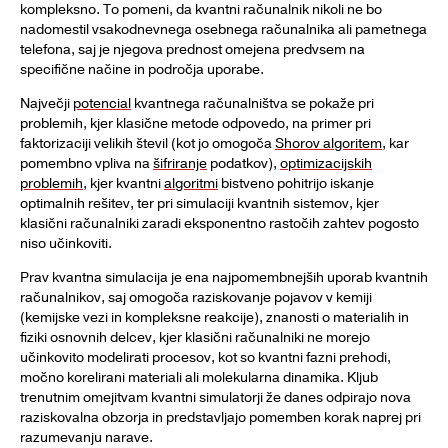
kompleksno. To pomeni, da kvantni računalnik nikoli ne bo
nadomestil vsakodnevnega osebnega računalnika ali pametnega
telefona, saj je njegova prednost omejena predvsem na
specifične načine in področja uporabe.
Največji
potencial
kvantnega računalništva se pokaže pri
problemih, kjer klasične metode odpovedo, na primer pri
faktorizaciji velikih števil (kot jo omogoča
Shorov algoritem
, kar
pomembno vpliva na
šifriranje
podatkov),
optimizacijskih
problemih
, kjer kvantni
algoritmi
bistveno pohitrijo iskanje
optimalnih rešitev, ter pri simulaciji kvantnih sistemov, kjer
klasični računalniki zaradi eksponentno rastočih zahtev pogosto
niso učinkoviti.
Prav kvantna simulacija je ena najpomembnejših uporab kvantnih
računalnikov, saj omogoča raziskovanje pojavov v kemiji
(kemijske vezi in kompleksne reakcije), znanosti o materialih in
fiziki osnovnih delcev, kjer klasični računalniki ne morejo
učinkovito modelirati procesov, kot so kvantni fazni prehodi,
močno korelirani materiali ali molekularna dinamika. Kljub
trenutnim omejitvam kvantni simulatorji že danes odpirajo nova
raziskovalna obzorja in predstavljajo pomemben korak naprej pri
razumevanju narave.