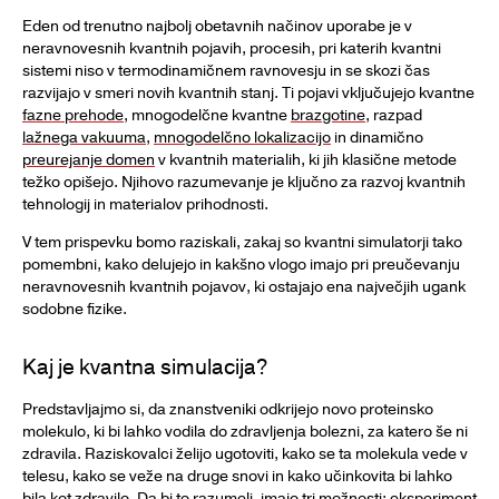
Eden od trenutno najbolj obetavnih načinov uporabe je v
neravnovesnih kvantnih pojavih, procesih, pri katerih kvantni
sistemi niso v termodinamičnem ravnovesju in se skozi čas
razvijajo v smeri novih kvantnih stanj. Ti pojavi vključujejo kvantne
fazne prehode
, mnogodelčne kvantne
brazgotine
, razpad
lažnega vakuuma
,
mnogodelčno lokalizacijo
in dinamično
preurejanje domen
v kvantnih materialih, ki jih klasične metode
težko opišejo. Njihovo razumevanje je ključno za razvoj kvantnih
tehnologij in materialov prihodnosti.
V tem prispevku bomo raziskali, zakaj so kvantni simulatorji tako
pomembni, kako delujejo in kakšno vlogo imajo pri preučevanju
neravnovesnih kvantnih pojavov, ki ostajajo ena največjih ugank
sodobne fizike.
Kaj je kvantna simulacija?
Predstavljajmo si, da znanstveniki odkrijejo novo proteinsko
molekulo, ki bi lahko vodila do zdravljenja bolezni, za katero še ni
zdravila. Raziskovalci želijo ugotoviti, kako se ta molekula vede v
telesu, kako se veže na druge snovi in kako učinkovita bi lahko
bila kot zdravilo. Da bi to razumeli, imajo tri možnosti: eksperiment