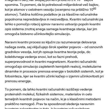
spomina. To pomeni, da bi potrebovali milijardokrat več bajtov,
82
kot je atomov v celotnem vesolju (ocenjeno na približno 10
atomov). Takšna količina podatkov je za klasične računalnike
popolnoma nepredstavljiva in neizvedljiva. Kvantni računalniki pa
lahko s pomočjo rotacij spinov naravno ustvarijo popoln kvantni
opis sistema znotraj enega samega kvantnega stanja, kar jim
omogoča bistveno učinkovitejšo simulacijo.
Naravni kvantni procesi so ključni za razumevanje delovanja
našega sveta, saj vključujejo širok spekter pojavov – od osnovnih
gradnikov vesolja, kot jih opisuje kvantna teorija polja, do
kolektivnega vedenja snovi, kot so fazni prehodi,
superprevodnost in kvantni magnetizem. Kvantni računalniki
omogočajo simulacijo zapletenih kemijskih reakcij, molekularne
dinamike in procesov prenosa energije v bioloških sistemih, kot je
fotosinteza, kjer se kvantni učinki kažejo v izjemni učinkovitosti pri
prenosu energije.
To pomeni, da lahko kvantni računalniki raziščejo vedenje
proteinskih molekul, fizikalnih sistemov, materialov in celo
temeljnih kvantnih pojavov na način, ki je s klasičnimi metodami
praktično nemogoč. Prav ta sposobnost sledenja naravnim
kvantnim zakonitostim je tista, ki kvantnim računalnikom