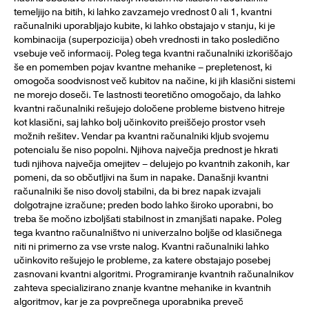
temeljijo na bitih, ki lahko zavzamejo vrednost 0 ali 1, kvantni
računalniki uporabljajo kubite, ki lahko obstajajo v stanju, ki je
kombinacija (superpozicija) obeh vrednosti in tako posledično
vsebuje več informacij. Poleg tega kvantni računalniki izkoriščajo
še en pomemben pojav kvantne mehanike – prepletenost, ki
omogoča soodvisnost več kubitov na načine, ki jih klasični sistemi
ne morejo doseči. Te lastnosti teoretično omogočajo, da lahko
kvantni računalniki rešujejo določene probleme bistveno hitreje
kot klasični, saj lahko bolj učinkovito preiščejo prostor vseh
možnih rešitev. Vendar pa kvantni računalniki kljub svojemu
potencialu še niso popolni. Njihova največja prednost je hkrati
tudi njihova največja omejitev – delujejo po kvantnih zakonih, kar
pomeni, da so občutljivi na šum in napake. Današnji kvantni
računalniki še niso dovolj stabilni, da bi brez napak izvajali
dolgotrajne izračune; preden bodo lahko široko uporabni, bo
treba še močno izboljšati stabilnost in zmanjšati napake. Poleg
tega kvantno računalništvo ni univerzalno boljše od klasičnega
niti ni primerno za vse vrste nalog. Kvantni računalniki lahko
učinkovito rešujejo le probleme, za katere obstajajo posebej
zasnovani kvantni algoritmi. Programiranje kvantnih računalnikov
zahteva specializirano znanje kvantne mehanike in kvantnih
algoritmov, kar je za povprečnega uporabnika preveč