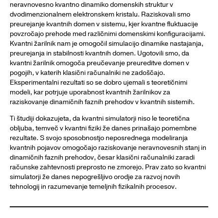
neravnovesno kvantno dinamiko domenskih struktur v
dvodimenzionalnem elektronskem kristalu. Raziskovali smo
preurejanje kvantnih domen v sistemu, kjer kvantne fluktuacije
povzročajo prehode med različnimi domenskimi konfiguracijami.
Kvantni žarilnik nam je omogočil simulacijo dinamike nastajanja,
preurejanja in stabilnosti kvantnih domen. Ugotovili smo, da
kvantni žarilnik omogoča preučevanje preureditve domen v
pogojih, v katerih klasični računalniki ne zadoščajo.
Eksperimentalni rezultati so se dobro ujemali s teoretičnimi
modeli, kar potrjuje uporabnost kvantnih žarilnikov za
raziskovanje dinamičnih faznih prehodov v kvantnih sistemih.
Ti študiji dokazujeta, da kvantni simulatorji niso le teoretična
obljuba, temveč v kvantni fiziki že danes prinašajo pomembne
rezultate. S svojo sposobnostjo neposrednega modeliranja
kvantnih pojavov omogočajo raziskovanje neravnovesnih stanj in
dinamičnih faznih prehodov, česar klasični računalniki zaradi
računske zahtevnosti preprosto ne zmorejo. Prav zato so kvantni
simulatorji že danes nepogrešljivo orodje za razvoj novih
tehnologij in razumevanje temeljnih fizikalnih procesov.