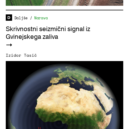
Daljše
/
Narava
Skrivnostni seizmični signal iz
Gvinejskega zaliva
Izidor Tasič