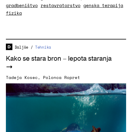
gradbeništvo
restavratorstvo
genska terapija
fizika
Daljše
/
Tehnika
Kako se stara bron – lepota staranja
Tadeja Kosec
,
Polonca Ropret