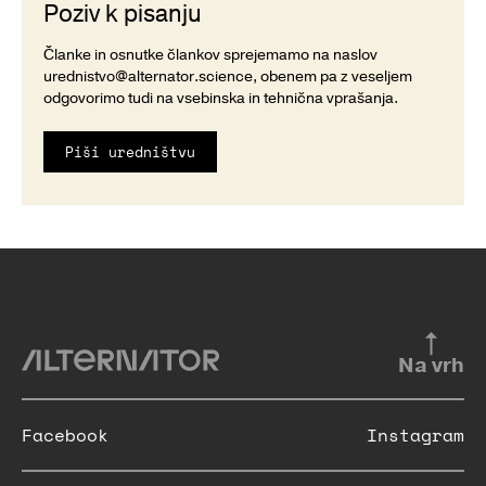
Poziv k pisanju
Članke in osnutke člankov sprejemamo na naslov
urednistvo@alternator.science
, obenem pa z veseljem
odgovorimo tudi na vsebinska in tehnična vprašanja.
Piši uredništvu
Na vrh
Facebook
Instagram