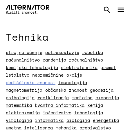
Tehnika
strojno učenje
potresoslovje
robotika
računalništvo
pandemija
računalništvo
kemijska tehnologija
elektrotehnika
promet
letalstvo
nepremičnine
okolje
dediščinska znanost
imunologija
magnetometrija
občanska znanost
geodezija
psihologija
recikliranje
medicina
ekonomija
matematika
kvantna informatika
kemija
elektrokemija
inženirstvo
tehnologija
virologija
informatika
biologija
energetika
umetna inteligenca
mehanika
prebivalstvo