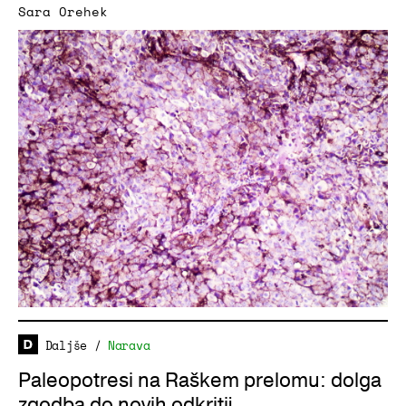
Sara Orehek
Daljše
/
Narava
Paleopotresi na Raškem prelomu: dolga
zgodba do novih odkritij