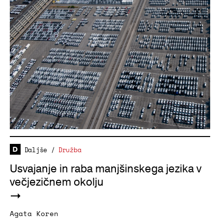
Daljše
/
Družba
Usvajanje in raba manjšinskega jezika v
večjezičnem okolju
Agata Koren