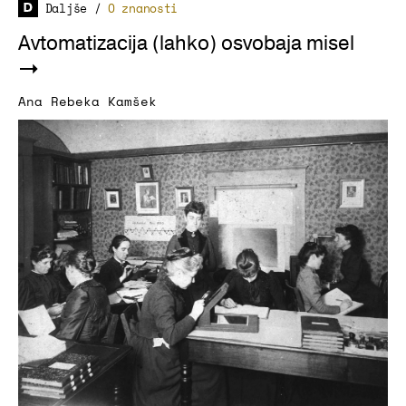
Daljše
/
O znanosti
Avtomatizacija (lahko) osvobaja misel
Ana Rebeka Kamšek