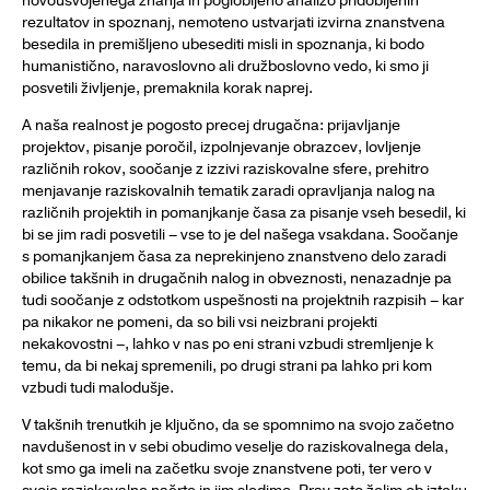
novousvojenega znanja in poglobljeno analizo pridobljenih
rezultatov in spoznanj, nemoteno ustvarjati izvirna znanstvena
besedila in premišljeno ubesediti misli in spoznanja, ki bodo
humanistično, naravoslovno ali družboslovno vedo, ki smo ji
posvetili življenje, premaknila korak naprej.
A naša realnost je pogosto precej drugačna: prijavljanje
projektov, pisanje poročil, izpolnjevanje obrazcev, lovljenje
različnih rokov, soočanje z izzivi raziskovalne sfere, prehitro
menjavanje raziskovalnih tematik zaradi opravljanja nalog na
različnih projektih in pomanjkanje časa za pisanje vseh besedil, ki
bi se jim radi posvetili – vse to je del našega vsakdana. Soočanje
s pomanjkanjem časa za neprekinjeno znanstveno delo zaradi
obilice takšnih in drugačnih nalog in obvez­nosti, nenazadnje pa
tudi soočanje z odstotkom uspešnosti na projektnih razpisih ­­– kar
pa nikakor ne pomeni, da so bili vsi neizbrani projekti
nekakovostni –, lahko v nas po eni strani vzbudi stremljenje k
temu, da bi nekaj spremenili, po drugi strani pa lahko pri kom
vzbudi tudi malodušje.
V takšnih trenutkih je ključno, da se spomnimo na svojo začetno
navdušenost in v sebi obudimo veselje do raziskovalnega dela,
kot smo ga imeli na začetku svoje znanstvene poti, ter vero v