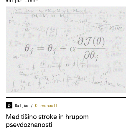
Matjaž Ličer
Daljše
/
O znanosti
Med tišino stroke in hrupom
psevdoznanosti