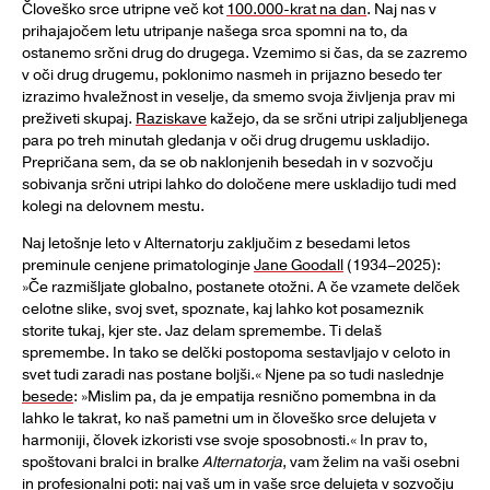
Človeško srce utripne več kot
100.000-krat na dan
. Naj nas v
prihajajočem letu utripanje našega srca spomni na to, da
ostanemo srčni drug do drugega. Vzemimo si čas, da se zazremo
v oči drug drugemu, poklonimo nasmeh in prijazno besedo ter
izrazimo hvaležnost in veselje, da smemo svoja življenja prav mi
preživeti skupaj.
Raziskave
kažejo, da se srčni utripi zaljubljenega
para po treh minutah gledanja v oči drug drugemu uskladijo.
Prepričana sem, da se ob naklonjenih besedah in v sozvočju
sobivanja srčni utripi lahko do določene mere uskladijo tudi med
kolegi na delovnem mestu.
Naj letošnje leto v Alternatorju zaključim z besedami letos
preminule cenjene primatologinje
Jane Goodall
(1934–2025):
»Če razmišljate globalno, postanete otožni. A če vzamete delček
celotne slike, svoj svet, spoznate, kaj lahko kot posameznik
storite tukaj, kjer ste. Jaz delam spremembe. Ti delaš
spremembe. In tako se delčki postopoma sestavljajo v celoto in
svet tudi zaradi nas postane boljši.« Njene pa so tudi naslednje
besede
: »Mislim pa, da je empatija resnično pomembna in da
lahko le takrat, ko naš pametni um in človeško srce delujeta v
harmoniji, človek izkoristi vse svoje sposobnosti.« In prav to,
spoštovani bralci in bralke
Alternatorja
, vam želim na vaši osebni
in profesionalni poti: naj vaš um in vaše srce delujeta v sozvočju