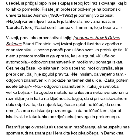
usedel, si prižgal pipo in se skupaj s teboj lotil raziskovanja, kaj bi
to lahko pomenilo. Pisatelj in profesor biokemije na bostonski
univerzi Isaac Asimov (1920–1992) je pomenljivo zapisal:
»Najbolj vznemirljiva fraza, ki jo lahko slišimo v znanosti, ni
'Eureka!', torej 'Našel sem!', ampak 'Hmmmm, to je hecno ...'«
V svoji, prav tako provokativni knjigi
Ignorance. How It Drives
Science
Stuart Firestein svoj izvirni pogled ilustrira z zgodbo o
znanstveniku, ki pozno ponoči pod ulično svetilko preiskuje tla. K
njemu pristopi moški in ga vpraša, kaj je izgubil. »Ključe od
avtomobila,« odgovori znanstvenik in moški mu pomaga iskati.
Čez nekaj časa, ko iskanje ni bilo uspešno, moški vpraša, ali je
prepričan, da jih je izgubil prav tu. »Ne, mislim, da verjetno tam,«
odgovori znanstvenik in pokaže na temen del ulice. »Zakaj potem
iščete tukaj?« »No,« odgovori znanstvenik, »tukaj je svetloba
veliko boljša.« Ta zgodba metaforično ilustrira nekonvencionalno
razmišljanje in kaže na ključno strategijo, da si pri raziskovalnem
delu odprt za to, da najdeš kaj, česar sploh ne iščeš, da se ne
omejiš samo na iskanje poznanega in da ne iščeš tam, kjer bi
iskali vsi. Le tako lahko odkriješ nekaj novega in prelomnega.
Razmišljanje o veselju ali uspehu in razočaranju ali neuspehu nas
spomni tudi na znani par Heraklita kot jokajočega in Demokrita