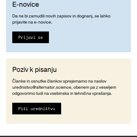
E-novice
Da ne bi zamudili novih zapisov in dognanj, se lahko
prijavite na e-novice.
Prijavi se
Poziv k pisanju
Članke in osnutke člankov sprejemamo na naslov
urednistvo@alternator.science
, obenem pa z veseljem
odgovorimo tudi na vsebinska in tehnična vprašanja.
Piši uredništvu