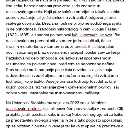
svoje raziskovalne načrte in jim sledimo. Prav zato želim ob izteku
leta nekaj besed nameniti prav veselju do znanosti in
raziskovalnega dela. Kajti prav kakšna neprijetna izkušnja lahko
odpre vprašanje, ali je še smiselno vztrajati. A odgovor je brez
vsakega dvoma da. Brez znanosti ne bi bilo ne sodobnega sveta
in ne prihodnosti. Francoski mikrobiolog in kemik Louis Pasteur
(1822–1895) je znanost poimenoval
luč, ki razsvetljuje svet
. Biti
raziskovalec pa pomeni biti v samem jedru te luči ali, če se
izrazim metaforično, v samem srcu znanosti. Biti ustvarjalec
novih spoznanj je brez dvoma eno najlepših poslanstev življenja.
Raziskovalno delo omogoča, da lahko svet spoznavamo in
razumemo na povsem nove, pred tem še nepoznane načine.
Prav veselje nad znanostjo pa je tista nevidna sila, ki vzbuja
radovednost in vedoželjnost ter nas žene naprej, da vztrajamo
tudi tedaj, ko je težko. Veselje prinaša tudi odprtost duha, ki je
ključni pogoj za razmišljanje izven konvencionalnih okvirov, saj
odpira vrata ustvarjalnemu in inovativnemu mišljenju.
Na Univerzi v Stockholmu se je leta 2023 zaključil triletni
raziskovalni projekt
, ki je bil posvečen prav veselju v znanosti. Cilj
projekta je bil raziskati, kako in zakaj Nobelovi nagrajenci za fiziko
za predstavitev svojega življenja in dela tako pogosto uporabljajo
opise pozitivnih čustev in veselja ter kako to vpliva na predstave o