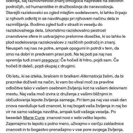
odkritja, saj raznovrstnost znanj omogoča napredek na številnih
področjih, od humanistike in družboslovja do naravoslovja.
Starejši raziskovalci so zgled mlajšim sodelavcem, ki lahko črpajo
iz njihovih odkritij in se navdihujejo pri njihovem načinu dela in
razmišljanja. Bodimo zgled tudi v strasti in veselju do
raziskovalnega dela. Izkoristimo raziskovalno pestrost
znanstvene sfere in ustvarjajmo prelomne dosežke, ki so lahko le
plod sodelovanja raziskovalcev z različnih področij in znanj.
Neuspeh naj nas ne potre, ampak opogumi in potrdi v tem, da
smo na dobri in predvsem pravi poti. Na tej poti pa naj nas
spremlja tudi znani
pregovor
: Če hočeš iti hitro, pojdi sam. Če
hočeš iti daleč, pojdi skupaj z drugimi.
Ob letu, ki se izteka, bralcem in bralkam
Alternatorja
želim, da bi
praznike doživeli na način, ki vam bo vlival moč za pravilne
odločitve tako v vašem osebnem življenju kot na vašem delovnem
mestu. Naj vaša moč izvira iz druženja z vašimi bližnjimi in
občudovanja lepote življenja samega. Pri tem pa naj vas vsak dan
znova navdušuje tudi znanost, ki naj bogati vaša življenja in naj bo
vir ne samo vašega navdiha, ampak tudi vašega veselja. Po
besedah
Marie Curie
znanost nosi v sebi veliko lepoto.
Zajemajmo to lepoto s polno mero, uživajmo v osrčju zakladnice
znanosti in to bogastvo prenašajmo v vse pore svojega življenja.