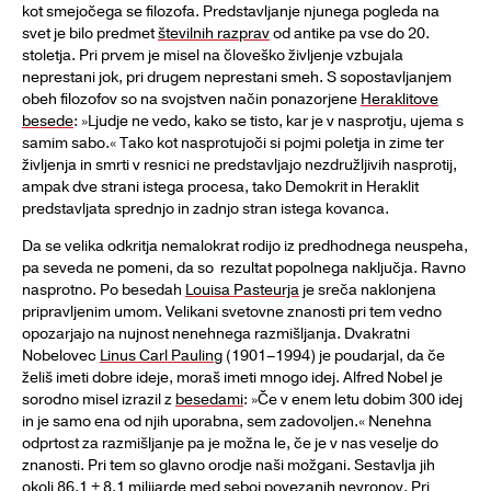
kot smejočega se filozofa. Predstavljanje njunega pogleda na
svet je bilo predmet
številnih razprav
od antike pa vse do 20.
stoletja. Pri prvem je misel na človeško življenje vzbujala
neprestani jok, pri drugem neprestani smeh. S sopostavljanjem
obeh filozofov so na svojstven način ponazorjene
Heraklitove
besede
: »Ljudje ne vedo, kako se tisto, kar je v nasprotju, ujema s
samim sabo.« Tako kot nasprotujoči si pojmi poletja in zime ter
življenja in smrti v resnici ne predstavljajo nezdružljivih nasprotij,
ampak dve strani istega procesa, tako Demokrit in Heraklit
predstavljata sprednjo in zadnjo stran istega kovanca.
Da se velika odkritja nemalokrat rodijo iz predhodnega neuspeha,
pa seveda ne pomeni, da so rezultat popolnega naključja. Ravno
nasprotno. Po besedah
Louisa Pasteurja
je sreča naklonjena
pripravljenim umom. Velikani svetovne znanosti pri tem vedno
opozarjajo na nujnost nenehnega razmišljanja. Dvakratni
Nobelovec
Linus Carl Pauling
(1901–1994) je poudarjal, da če
želiš imeti dobre ideje, moraš imeti mnogo idej. Alfred Nobel je
sorodno misel izrazil z
besedami
: »Če v enem letu dobim 300 idej
in je samo ena od njih uporabna, sem zadovoljen.« Nenehna
odprtost za razmišljanje pa je možna le, če je v nas veselje do
znanosti. Pri tem so glavno orodje naši možgani. Sestavlja jih
okoli
86,1 ± 8,1 milijarde
med seboj povezanih nevronov. Pri