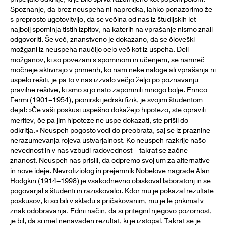
Spoznanje, da brez neuspeha ni napredka, lahko ponazorimo že
s preprosto ugotovitvijo, da se večina od nas iz študijskih let
najbolj spominja tistih izpitov, na katerih na vprašanje nismo znali
odgovoriti. Še več, znanstveno je dokazano, da se človeški
možgani iz neuspeha naučijo celo več kot iz uspeha. Deli
možganov, ki so povezani s spominom in učenjem, se namreč
močneje aktivirajo v primerih, ko nam neke naloge ali vprašanja ni
uspelo rešiti, je pa to v nas izzvalo večjo željo po poznavanju
pravilne rešitve, ki smo si jo nato zapomnili mnogo bolje.
Enrico
Fermi
(1901–1954), pionirski jedrski fizik, je svojim študentom
dejal: »Če vaši poskusi uspešno dokažejo hipotezo, ste opravili
meritev, če pa jim hipoteze ne uspe dokazati, ste prišli do
odkritja.« Neuspeh pogosto vodi do preobrata, saj se iz praznine
nerazumevanja rojeva ustvarjalnost. Ko neuspeh razkrije našo
nevednost in v nas vzbudi radovednost – takrat se začne
znanost. Neuspeh nas prisili, da odpremo svoj um za alternative
in nove ideje. Nevrofiziolog in prejemnik Nobelove nagrade Alan
Hodgkin (1914–1998) je vsakodnevno obiskoval laboratorij in se
pogovarjal
s študenti in raziskovalci. Kdor mu je pokazal rezultate
poskusov, ki so bili v skladu s pričakovanim, mu je le prikimal v
znak odobravanja. Edini način, da si pritegnil njegovo pozornost,
je bil, da si imel nenavaden rezultat, ki je izstopal. Takrat se je