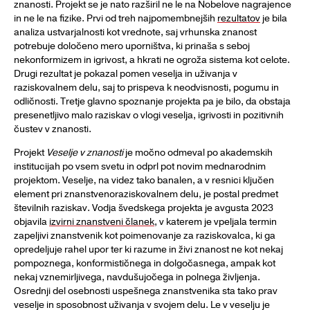
znanosti. Projekt se je nato razširil ne le na Nobelove nagrajence
in ne le na fizike. Prvi od treh najpomembnejših
rezultatov
je bila
analiza ustvarjalnosti kot vrednote, saj vrhunska znanost
potrebuje določeno mero uporništva, ki prinaša s seboj
nekonformizem in igrivost, a hkrati ne ogroža sistema kot celote.
Drugi rezultat je pokazal pomen veselja in uživanja v
raziskovalnem delu, saj to prispeva k neodvisnosti, pogumu in
odličnosti. Tretje glavno spoznanje projekta pa je bilo, da obstaja
presenetljivo malo raziskav o vlogi veselja, igrivosti in pozitivnih
čustev v znanosti.
Projekt
Veselje v znanosti
je močno odmeval po akademskih
institucijah po vsem svetu in odprl pot novim mednarodnim
projektom. Veselje, na videz tako banalen, a v resnici ključen
element pri znanstvenoraziskovalnem delu, je postal predmet
številnih raziskav. Vodja švedskega projekta je avgusta 2023
objavila
izvirni znanstveni članek
, v katerem je vpeljala termin
zapeljivi znanstvenik kot poimenovanje za raziskovalca, ki ga
opredeljuje rahel upor ter ki razume in živi znanost ne kot nekaj
pompoznega, konformističnega in dolgočasnega, ampak kot
nekaj vznemirljivega, navdušujočega in polnega življenja.
Osrednji del osebnosti uspešnega znanstvenika sta tako prav
veselje in sposobnost uživanja v svojem delu. Le v veselju je