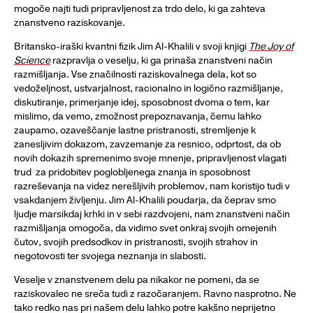
mogoče najti tudi pripravljenost za trdo delo, ki ga zahteva
znanstveno raziskovanje.
Britansko-iraški kvantni fizik Jim Al-Khalili v svoji knjigi
The Joy of
Science
razpravlja o veselju, ki ga prinaša znanstveni način
razmišljanja. Vse značilnosti raziskovalnega dela, kot so
vedoželjnost, ustvarjalnost, racionalno in logično razmišljanje,
diskutiranje, primerjanje idej, sposobnost dvoma o tem, kar
mislimo, da vemo, zmožnost prepoznavanja, čemu lahko
zaupamo, ozaveščanje lastne pristranosti, stremljenje k
zanesljivim dokazom, zavzemanje za resnico, odprtost, da ob
novih dokazih spremenimo svoje mnenje, pripravljenost vlagati
trud za pridobitev poglobljenega znanja in sposobnost
razreševanja na videz nerešljivih problemov, nam koristijo tudi v
vsakdanjem življenju. Jim Al-Khalili poudarja, da čeprav smo
ljudje marsikdaj krhki in v sebi razdvojeni, nam znanstveni način
razmišljanja omogoča, da vidimo svet onkraj svojih omejenih
čutov, svojih predsodkov in pristranosti, svojih strahov in
negotovosti ter svojega neznanja in slabosti.
Veselje v znanstvenem delu pa nikakor ne pomeni, da se
raziskovalec ne sreča tudi z razočaranjem. Ravno nasprotno. Ne
tako redko nas pri našem delu lahko potre kakšno neprijetno