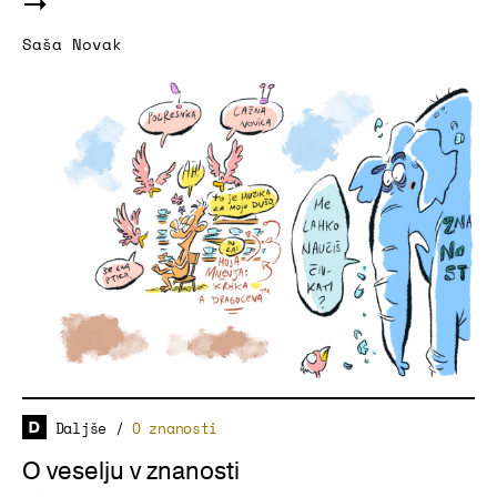
Saša Novak
Daljše
/
O znanosti
O veselju v znanosti