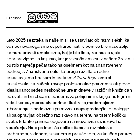
Licenca
Leto 2025 se izteka in naše misli se ustavljajo ob razmislekih, kaj
od načrtovanega smo uspeli uresničiti, v čem so bile naše želje
nemara preveč ambiciozne, kaj je bilo tisto, kar nas je ujelo
nepripravljene, in kaj tisto, kar je v letošnjem letu v našem življenju
pustilo največji pečat tako na osebnem kot na znanstvenem
področju. Znanstveno delo, katerega rezultate redno
predstavljamo bralkam in bralcem
Alternatorja
, smo si
raziskovalci na začetku svoje profesionalne poti zamišljali precej
idealizirano: sedeti neskončne ure in dneve v različnih knjižnicah
po svetu in biti obdan s policami, zapolnjenimi s knjigami, ki jim ni
videti konca, morda eksperimentirati v najmodernejšem
laboratoriju in sodelovati pri razvoju najnaprednejše tehnologije
ali pa opravljati obsežno raziskavo na terenu na tistem koščku
sveta, ki lahko prinese odgovore na inovativna raziskovalna
vprašanja. Nato pa imeti še obilico časa za razmislek o
prebranem, videnem, slišanem in preučenem, za kritičen pretres