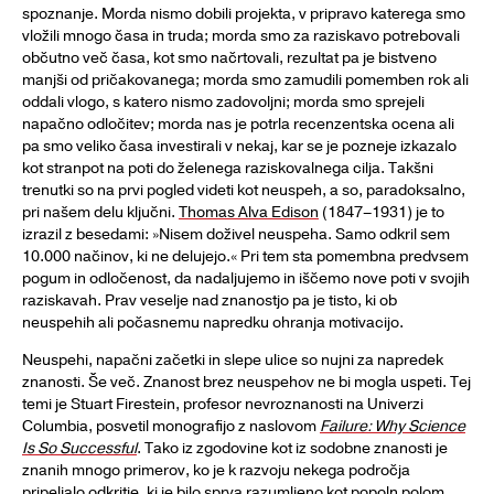
spoznanje. Morda nismo dobili projekta, v pripravo katerega smo
vložili mnogo časa in truda; morda smo za raziskavo potrebovali
občutno več časa, kot smo načrtovali, rezultat pa je bistveno
manjši od pričakovanega; morda smo zamudili pomemben rok ali
oddali vlogo, s katero nismo zadovoljni; morda smo sprejeli
napačno odločitev; morda nas je potrla recenzentska ocena ali
pa smo veliko časa investirali v nekaj, kar se je pozneje izkazalo
kot stranpot na poti do želenega raziskovalnega cilja. Takšni
trenutki so na prvi pogled videti kot neuspeh, a so, paradoksalno,
pri našem delu ključni.
Thomas Alva Edison
(1847–1931) je to
izrazil z besedami: »Nisem doživel neuspeha. Samo odkril sem
10.000 načinov, ki ne delujejo.« Pri tem sta pomembna predvsem
pogum in odločenost, da nadaljujemo in iščemo nove poti v svojih
raziskavah. Prav veselje nad znanostjo pa je tisto, ki ob
neuspehih ali počasnemu napredku ohranja motivacijo.
Neuspehi, napačni začetki in slepe ulice so nujni za napredek
znanosti. Še več. Znanost brez neuspehov ne bi mogla uspeti. Tej
temi je Stuart Firestein, profesor nevroznanosti na Univerzi
Columbia, posvetil monografijo z naslovom
Failure: Why Science
Is So Successful
. Tako iz zgodovine kot iz sodobne znanosti je
znanih mnogo primerov, ko je k razvoju nekega področja
pripeljalo odkritje, ki je bilo sprva razumljeno kot popoln polom.