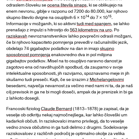
odraslem človeku se
ocena števila sinaps
, ki se oblikujejo na
enem nevronu, giblje v razponu od 7200 do 80.000, kar njihovo
14
15
skupno število dvigne na osupljivih 6 × 10
do 7 × 10
.
Informacije v možganih, ki so aktivni
tudi med spanjem
, se lahko
prenašajo z impulzi s hitrostjo do
563 kilometrov na uro
. Po
raziskavah
nevroznanstvenikov lahko povprečni odrasli možgani,
če bi njihovo kapaciteto pomnjenja prevedli v računalniški jezik,
obdelajo 74 gigabajtov podatkov na dan in imajo
skupno
sposobnost pomnjenja
enakovredno dva in pol milijona
gigabajtov podatkov. Misel na to osupljivo naravno danost je
zagotovo ena od navdihujočih spodbud, da zaupamo v svoje
intelektualne sposobnosti, jih razvijamo, spoznavamo meje in jih
skušamo tudi preseči. Kajti, če se izrazim z
Michelangelovimi
besedami, največja nevarnost za večino med nami ni ta, da je naš
cilj previsok in ga ne bi mogli doseči, ampak da je prenizek in bi ga
z lahkoto dosegli.
Francoski fiziolog
Claude Bernard
(1813–1878) je zapisal, da je
veselje ob odkritju nekaj najmočnejšega, kar lahko človeški um
kadarkoli občuti. In raziskovalci imamo privilegij, da to veselje
vedno znova občutimo in ga tudi delimo z drugimi. Sodelovanje
raziskovalcev z različnih področij je optimalno okolje za velika