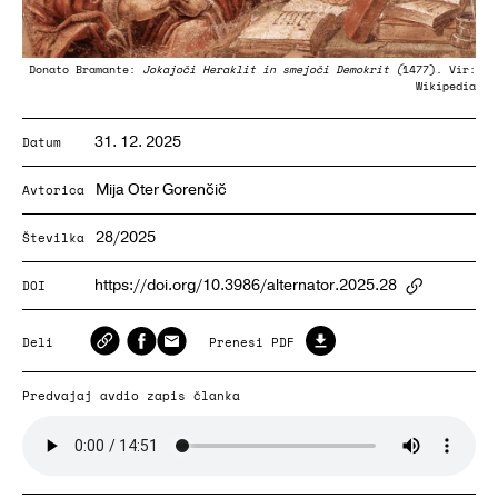
Donato Bramante:
Jokajoči Heraklit in smejoči Demokrit (
1477). Vir:
Wikipedia
31. 12. 2025
Datum
Mija Oter Gorenčič
Avtorica
28/2025
Številka
https://doi.org/10.3986/alternator.2025.28
DOI
ArticlePa
Deli
Prenesi PDF
Predvajaj avdio zapis članka