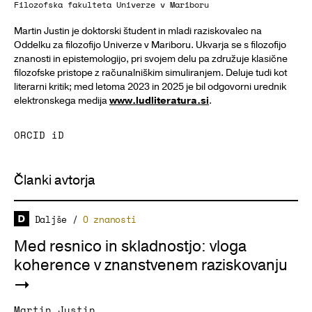
Filozofska fakulteta Univerze v Mariboru
Martin Justin je doktorski študent in mladi raziskovalec na
Oddelku za filozofijo Univerze v Mariboru. Ukvarja se s filozofijo
znanosti in epistemologijo, pri svojem delu pa združuje klasične
filozofske pristope z računalniškim simuliranjem. Deluje tudi kot
literarni kritik; med letoma 2023 in 2025 je bil odgovorni urednik
elektronskega medija
www.ludliteratura.si
.
ORCID iD
Članki avtorja
Daljše
/
O znanosti
Med resnico in skladnostjo: vloga
koherence v znanstvenem raziskovanju
Martin Justin