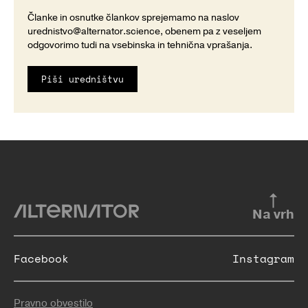
Članke in osnutke člankov sprejemamo na naslov
urednistvo@alternator.science
, obenem pa z veseljem
odgovorimo tudi na vsebinska in tehnična vprašanja.
Piši uredništvu
Na vrh
Facebook
Instagram
Pravno obvestilo