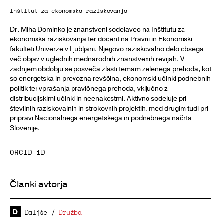
Inštitut za ekonomska raziskovanja
Dr. Miha Dominko je znanstveni sodelavec na Inštitutu za
ekonomska raziskovanja ter docent na Pravni in Ekonomski
fakulteti Univerze v Ljubljani. Njegovo raziskovalno delo obsega
več objav v uglednih mednarodnih znanstvenih revijah. V
zadnjem obdobju se posveča zlasti temam zelenega prehoda, kot
so energetska in prevozna revščina, ekonomski učinki podnebnih
politik ter vprašanja pravičnega prehoda, vključno z
distribucijskimi učinki in neenakostmi. Aktivno sodeluje pri
številnih raziskovalnih in strokovnih projektih, med drugim tudi pri
pripravi Nacionalnega energetskega in podnebnega načrta
Slovenije.
ORCID iD
Članki avtorja
Daljše
/
Družba