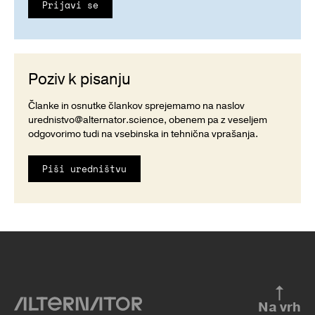
Prijavi se
Poziv k pisanju
Članke in osnutke člankov sprejemamo na naslov
urednistvo@alternator.science
, obenem pa z veseljem
odgovorimo tudi na vsebinska in tehnična vprašanja.
Piši uredništvu
Na vrh