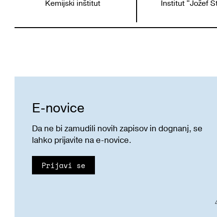
Kemijski inštitut
Institut "Jožef 
E-novice
Da ne bi zamudili novih zapisov in dognanj, se
lahko prijavite na e-novice.
Prijavi se