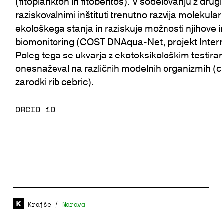
(fitoplankton in fitobentos). V sodelovanju z dru
raziskovalnimi inštituti trenutno razvija moleku
ekološkega stanja in raziskuje možnosti njihove 
biomonitoring (COST DNAqua-Net, projekt Inter
Poleg tega se ukvarja z ekotoksikološkim testira
onesnaževal na različnih modelnih organizmih (ci
zarodki rib cebric).
ORCID iD
Krajše
/
Narava