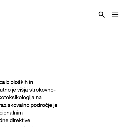
ca bioloških in
nutno je višja strokovno-
kotoksikologija na
raziskovalno področje je
icionalnim
dne direktive