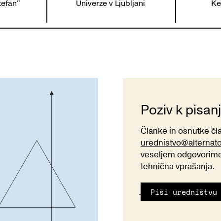
Stefan"
Univerze v Ljubljani
Ke
Poziv k pisan
Članke in osnutke č
urednistvo@alternat
veseljem odgovorimo 
tehnična vprašanja.
Piši uredništvu