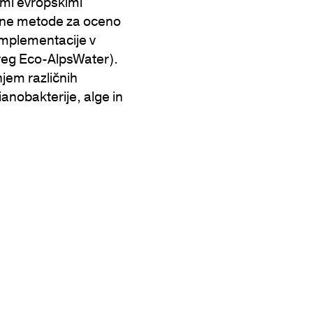
gimi evropskimi
larne metode za oceno
implementacije v
reg Eco-AlpsWater).
njem različnih
anobakterije, alge in