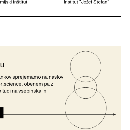
mijski inštitut
Institut "Jožef Stefan"
ju
lankov sprejemamo na naslov
or.science
, obenem pa z
tudi na vsebinska in