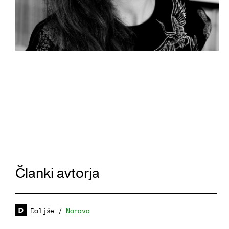
Članki avtorja
Daljše
/
Narava