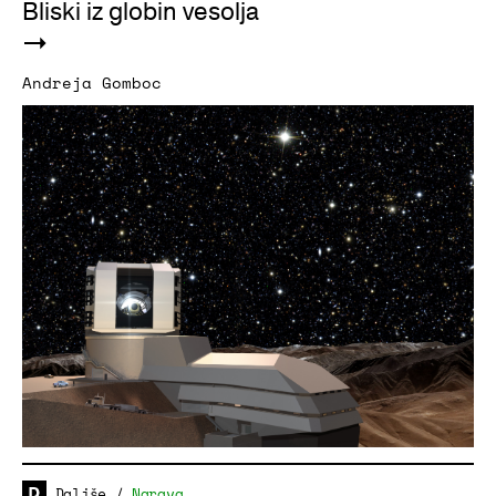
Bliski iz globin vesolja
Andreja Gomboc
Daljše
/
Narava