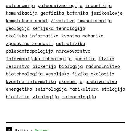
astronomija
paleoseizmologija
industrija
komunikacija
geofizika
botanika
jezikoslovje
kompleksne snovi
živalstvo
imunoterapija
geologija
kemijska tehnologija
okoljska informatika
kvantna mehanika
zgodovina znanosti
astrofizika
paleoantropologija
naravovarstvo
informacijska tehnologija
genetika
fizika
lesarstvo
biokemija
biologija
računalništvo
biotehnologija
vesoljska fizika
ekologija
kvantna informatika
ekonomija
prebivalstvo
energetika
seizmologija
marikultura
etologija
biofizika
virologija
meteorologija
Daljše
/
Narava