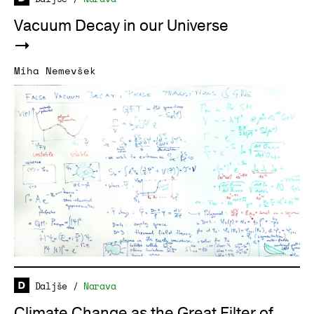
Vacuum Decay in our Universe
Miha Nemevšek
Daljše
/
Narava
Climate Change as the Great Filter of