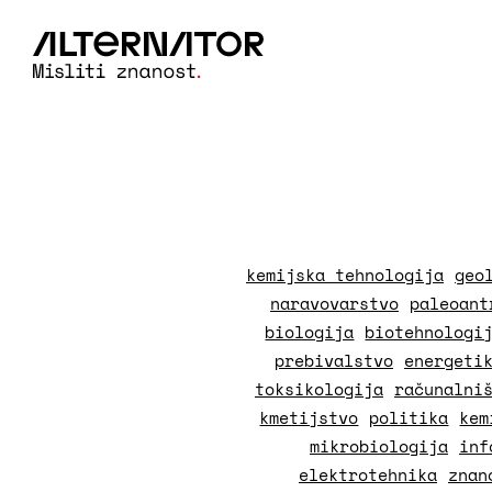
kemijska tehnologija
geo
naravovarstvo
paleoant
biologija
biotehnologi
prebivalstvo
energeti
toksikologija
računalni
kmetijstvo
politika
kem
mikrobiologija
inf
elektrotehnika
znan