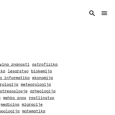
vina znanosti
astrofizika
ika
lesarstvo
biokemija
a informatika
ekonomija
rologija
meteorologija
otresoslovje
arheologija
o
mehka snov
rastlinstvo
medicina
migracije
opologija
matematika