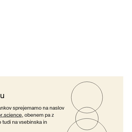
ju
lankov sprejemamo na naslov
or.science
, obenem pa z
tudi na vsebinska in