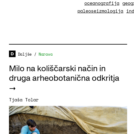
oceanografija
geog
paleoseizmologija
in
Daljše
/
Narava
Milo na koliščarski način in
druga arheobotanična odkritja
Tjaša Tolar