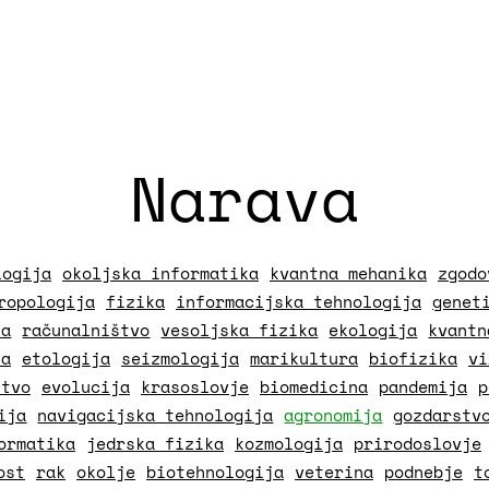
Narava
logija
okoljska informatika
kvantna mehanika
zgodo
ropologija
fizika
informacijska tehnologija
genet
ja
računalništvo
vesoljska fizika
ekologija
kvantn
ka
etologija
seizmologija
marikultura
biofizika
vi
štvo
evolucija
krasoslovje
biomedicina
pandemija
p
ija
navigacijska tehnologija
agronomija
gozdarstv
ormatika
jedrska fizika
kozmologija
prirodoslovje
ost
rak
okolje
biotehnologija
veterina
podnebje
t