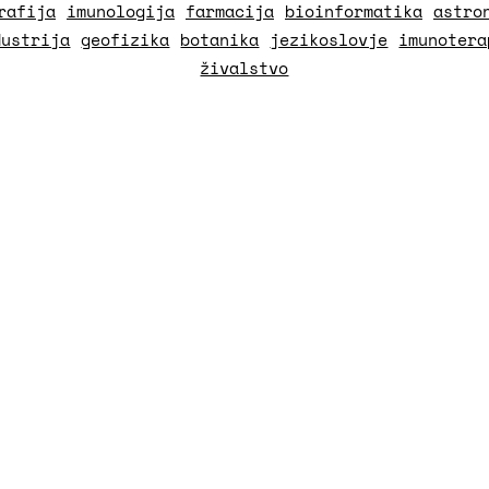
rafija
imunologija
farmacija
bioinformatika
astro
dustrija
geofizika
botanika
jezikoslovje
imunotera
živalstvo