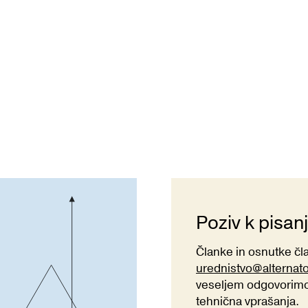
Poziv k pisan
Članke in osnutke č
urednistvo@alternat
veseljem odgovorimo 
tehnična vprašanja.