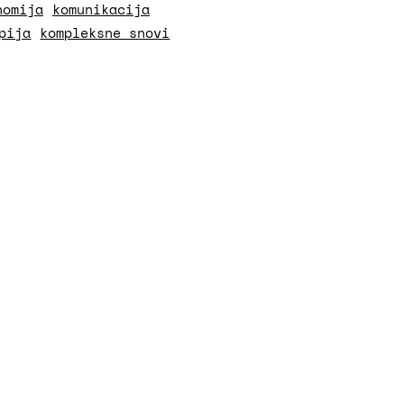
nomija
komunikacija
pija
kompleksne snovi