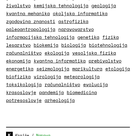
živalstvo
kemijska tehnologija
geologija
kvantna mehanika
okoljska informatika
zgodovina znanosti
astrofizika
paleoantropologija
naravovarstvo
informacijska tehnologija
genetika
fizika
lesarstvo
biokemija
biologija
biotehnologija
računalništvo
ekologija
vesoljska fizika
ekonomija
kvantna informatika
prebivalstvo
energetika
seizmologija
marikultura
etologija
biofizika
virologija
meteorologija
toksikologija
računalništvo
evolucija
krasoslovje
pandemija
biomedicina
potresoslovje
arheologija
Krajše
/
Narava