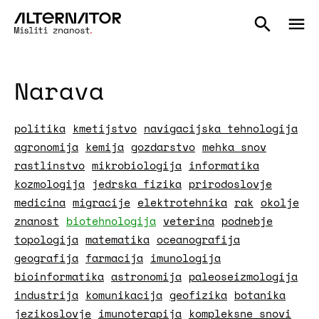
Narava
politika
kmetijstvo
navigacijska tehnologija
agronomija
kemija
gozdarstvo
mehka snov
rastlinstvo
mikrobiologija
informatika
kozmologija
jedrska fizika
prirodoslovje
medicina
migracije
elektrotehnika
rak
okolje
znanost
biotehnologija
veterina
podnebje
topologija
matematika
oceanografija
geografija
farmacija
imunologija
bioinformatika
astronomija
paleoseizmologija
industrija
komunikacija
geofizika
botanika
jezikoslovje
imunoterapija
kompleksne snovi