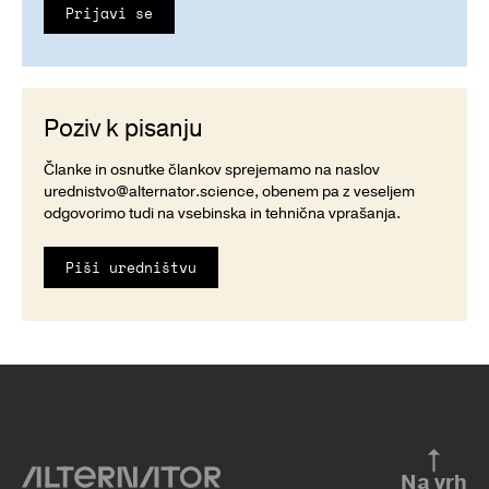
Prijavi se
Poziv k pisanju
Članke in osnutke člankov sprejemamo na naslov
urednistvo@alternator.science
, obenem pa z veseljem
odgovorimo tudi na vsebinska in tehnična vprašanja.
Piši uredništvu
Na vrh