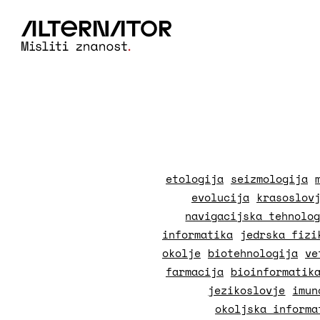
etologija
seizmologija
evolucija
krasoslov
navigacijska tehnolo
informatika
jedrska fizi
okolje
biotehnologija
ve
farmacija
bioinformatik
jezikoslovje
imun
okoljska informa