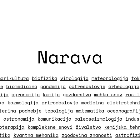
Narava
marikultura
biofizika
virologija
meteorologija
tok
je
biomedicina
pandemija
potresoslovje
arheologija
gija
agronomija
kemija
gozdarstvo
mehka snov
rastl
ka
kozmologija
prirodoslovje
medicina
elektrotehn
terina
podnebje
topologija
matematika
oceanografi
a
astronomija
komunikacija
paleoseizmologija
indus
oterapija
kompleksne snovi
živalstvo
kemijska teh
tika
kvantna mehanika
zgodovina znanosti
astrofiz