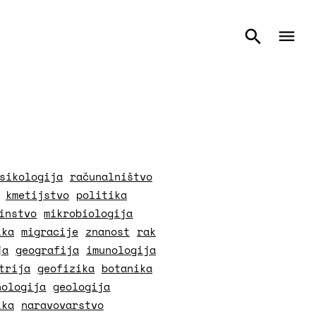
sikologija
računalništvo
kmetijstvo
politika
instvo
mikrobiologija
ika
migracije
znanost
rak
ja
geografija
imunologija
trija
geofizika
botanika
nologija
geologija
ika
naravovarstvo