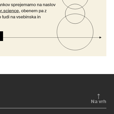
lankov sprejemamo na naslov
or.science
, obenem pa z
tudi na vsebinska in
Na vrh