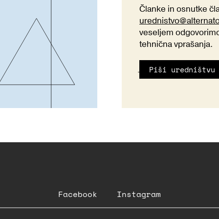
Članke in osnutke č
urednistvo@alternat
veseljem odgovorimo 
tehnična vprašanja.
Piši uredništvu
Facebook
Instagram