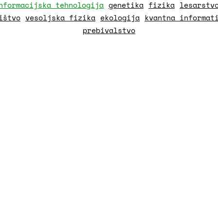
nformacijska tehnologija
genetika
fizika
lesarstv
ištvo
vesoljska fizika
ekologija
kvantna informat
prebivalstvo