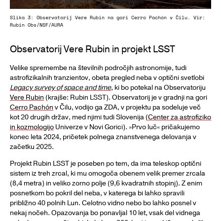
Slika 3: Observatorij Vere Rubin na gori Cerro Pachón v Čilu. Vir:
Rubin Obs/NSF/AURA
Observatorij Vere Rubin in projekt LSST
Velike spremembe na številnih področjih astronomije, tudi
astrofizikalnih tranzientov, obeta pregled neba v optični svetlobi
Legacy survey of space and time
, ki bo potekal na Observatoriju
Vere Rubin
(krajše: Rubin LSST). Observatorij je v gradnji na gori
Cerro Pachón
v Čilu, vodijo ga ZDA, v projektu pa sodeluje več
kot 20 drugih držav, med njimi tudi Slovenija (
Center za astrofiziko
in kozmologijo
Univerze v Novi Gorici). »Prvo luč« pričakujemo
konec leta 2024, pričetek polnega znanstvenega delovanja v
začetku 2025.
Projekt Rubin LSST je poseben po tem, da ima teleskop optični
sistem iz treh zrcal, ki mu omogoča obenem velik premer zrcala
(8,4 metra) in veliko zorno polje (9,6 kvadratnih stopinj). Z enim
posnetkom bo pokril del neba, v katerega bi lahko spravili
približno 40 polnih Lun. Celotno vidno nebo bo lahko posnel v
nekaj nočeh. Opazovanja bo ponavljal 10 let, vsak del vidnega