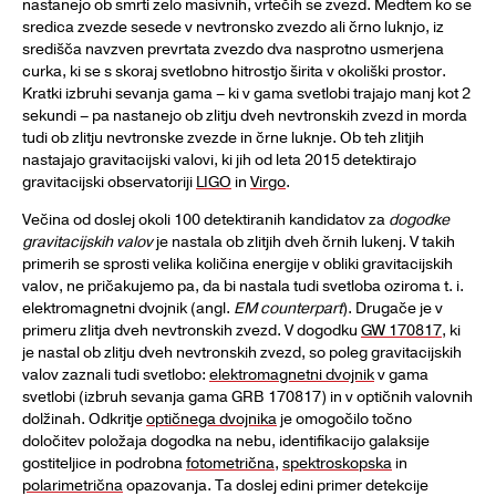
nastanejo ob smrti zelo masivnih, vrtečih se zvezd. Medtem ko se
sredica zvezde sesede v nevtronsko zvezdo ali črno luknjo, iz
središča navzven prevrtata zvezdo dva nasprotno usmerjena
curka, ki se s skoraj svetlobno hitrostjo širita v okoliški prostor.
Kratki izbruhi sevanja gama – ki v gama svetlobi trajajo manj kot 2
sekundi – pa nastanejo ob zlitju dveh nevtronskih zvezd in morda
tudi ob zlitju nevtronske zvezde in črne luknje. Ob teh zlitjih
nastajajo gravitacijski valovi, ki jih od leta 2015 detektirajo
gravitacijski observatoriji
LIGO
in
Virgo
.
Večina od doslej okoli 100 detektiranih kandidatov za
dogodke
gravitacijskih valov
je nastala ob zlitjih dveh črnih lukenj. V takih
primerih se sprosti velika količina energije v obliki gravitacijskih
valov, ne pričakujemo pa, da bi nastala tudi svetloba oziroma t. i.
elektromagnetni dvojnik (angl.
EM counterpart
). Drugače je v
primeru zlitja dveh nevtronskih zvezd. V dogodku
GW 170817
, ki
je nastal ob zlitju dveh nevtronskih zvezd, so poleg gravitacijskih
valov zaznali tudi svetlobo:
elektromagnetni dvojnik
v gama
svetlobi (izbruh sevanja gama GRB 170817) in v optičnih valovnih
dolžinah. Odkritje
optičnega dvojnika
je omogočilo točno
določitev položaja dogodka na nebu, identifikacijo galaksije
gostiteljice in podrobna
fotometrična
,
spektroskopska
in
polarimetrična
opazovanja. Ta doslej edini primer detekcije