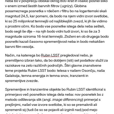
neba bo v povprečju obiskal okrog 800-krat in vsakič posnel sliko
v enem izmed šestih barvnih filtrov (
ugrizy
). Globina
posameznega posnetka v rdečem
r
filtru bo na logaritemski skali
magnitud 24,5, kar pomeni, da bodo na njem vidni izvori svetlobe,
ki so 25 milijonkrat temnejši od najšibkejših zvezd, ki jih še vidimo
s prostimi očmi. Ko bodo vse posnetke istega dela neba sešteli,
bodo segli še dlje – na njih bodo vidni tudi izvori, ki so še za 3
magnitude oziroma 16-krat temnejši. Zloženi en ob drugega bodo
posnetki kazali časovno spremenljivost neba in bodo nekakšen
barvni film vesolja.
Način, na katerega bo
Rubin LSST
pregledoval nebo, je
premišljeno izbran tako, da bo dobljeni (isti) set podatkov služil za
raziskave na zelo različnih področjih. Štiri glavne znanstvene
teme projekta Rubin LSST bodo: telesa v našem Osončju, naša
Galaksija, temna energija in temna snov, tranzienti in
spremenljive zvezde.
Spremenljive in tranzientne objekte bo Rubin LSST identificiral s
primerjavo več posnetkov istega dela neba: nov posnetek bo z
metodo odštevanja slik (angl.
image differencing
) primerjal s
prejšnjimi, našel vse izvore svetlobe, ki so se premaknili ali
spremenili sij (tudi če so se pojavili ali izginili nad/pod mejo