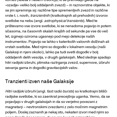
»ozadje« veliko bolj oddaljenih zvezd) – in raznovrstne objekte, ki
se jim spreminja sij: različne tipe spremenljivih zvezd in različne
vrste t. i. novih,
tranzientnih
(kratkotrajnih ali prehodnih) izvorov
svetlobe na nebu (angl.
astrophysical transients
). Med te
prištevamo vse izvore svetlobe, ki se nenadoma pojavijo in potem
sčasoma, na časovnih skalah krajših od sekunde pa vse do več
let, izginejo oziroma ugasnejo pod mejo detekcije naših
instrumentov. Pojavijo se lahko v katerikolih valovnih dolžinah ali
vrstah svetlobe. Med njimi so dogodki v lokalnem vesolju (naši
Galaksiji in njeni okolici), lahko pa tudi svetli dogodki v bolj
oddaljenih delih vesolja, v drugih galaksijah. Med slednje spadajo
hitri radijski izbruhi, plimska raztrganja zvezd, supernove, izbruhi
sevanja gama in dogodki gravitacijskih valov.
Tranzienti izven naše Galaksije
Hitri radijski izbruhi
(angl.
fast radio bursts
) so kratkotrajni blišči
radijske svetlobe, ki so zaenkrat precejšnja uganka. Vemo, da se
pojavljajo v drugih galaksijah in da so verjetno povezani z
magnetarji – nevtronskimi zvezdami z zelo močnim magnetnim
poljem. Doslej zaznanih je nekaj sto, nekateri izvori med njimi so