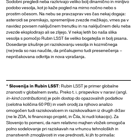
Sodobni pregledi neba razkrivajo veliko bolj dinamično in minljivo
podobo vesolja, kot jo kaže pogled na mirno nočno nebo s
prostim očesom. Na nebu se pravzaprav ves čas nekaj dogaja:
asteroidi se premikajo, spremenljive zvezde mežikajo, vmes pa v
navidez povsem naključnem trenutku in na naključnem delu neba
zvezde eksplodirajo ali se zlijejo. V nekaj letih bo naša slika
vesolja s pomočjo Rubin LSST še veliko bogatejša in bolj pisana.
Dosedanje izkušnje pri raziskovanju vesolja in kozmičnega
(ne)reda so nas naučile, da pričakujemo tudi presenečenja –
nepričakovana odkritja in nova vprašanja.
* Slovenija in Rubin LSST
: Rubin LSST je primer globalne
znanosti v globalnem svetu. Preko t. i. prispevkov v naravi (angl.
in-kind contributions
) je poln dostop do opazovalnih podatkov
(celotna količina 60 PB) in vseh orodij za njihovo analizo
omogočen tudi raziskovalcem in raziskovalkam iz drugih držav
(ne le ZDA, ki financirajo projekt, in Čila, ki nudi lokacijo). Za
Slovenijo to pomeni, da nam relativno majhen vložek omogoča
polno sodelovanje pri raziskavah na vrhuncu tehnoloških in
znanstvenih zmogljivosti in vse prednosti, ki jih to prinaša: