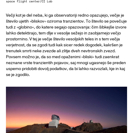
space flight center/CI Lab
Večji kot je del neba, ki ga observatoriji redno opazujejo, večje je
število ujetih »bliskov« oziroma tranzientov. To število se povečuje
tudi z »globino«, do katere segajo opazovanja: čim šibkejše izvore
lahko detektirajo, tem dlje v vesolje sežejo in zaobjamejo večjo
prostornino. V tej je večje število vesoljskih teles in s tem večja
verjetnost, da se zgodi tudi kak sicer redek dogodek, kakršen je
trenutek smrti neke zvezde ali zlitje dveh nevtronskih zvezd.
Povsem možno je, da so med opaženimi »bliski« tudi zaenkrat
neznane vrste tranzientih pojavov, saj mnogi ugasnejo še preden
uspemo pridobiti dovolj podatkov, da bi lahko razvozlali, kje in kaj
se je zgodilo.