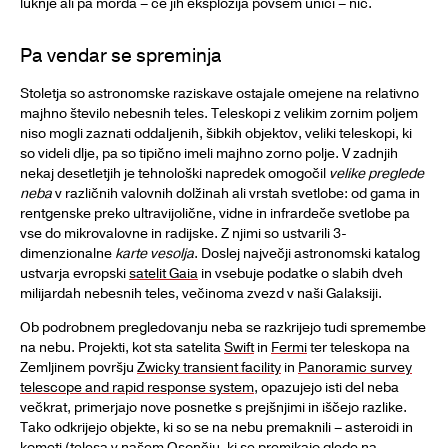
luknje ali pa morda – če jih eksplozija povsem uniči – nič.
Pa vendar se spreminja
Stoletja so astronomske raziskave ostajale omejene na relativno
majhno število nebesnih teles. Teleskopi z velikim zornim poljem
niso mogli zaznati oddaljenih, šibkih objektov, veliki teleskopi, ki
so videli dlje, pa so tipično imeli majhno zorno polje. V zadnjih
nekaj desetletjih je tehnološki napredek omogočil
velike preglede
neba
v različnih valovnih dolžinah ali vrstah svetlobe: od gama in
rentgenske preko ultravijolične, vidne in infrardeče svetlobe pa
vse do mikrovalovne in radijske. Z njimi so ustvarili 3-
dimenzionalne
karte vesolja
. Doslej največji astronomski katalog
ustvarja evropski
satelit Gaia
in vsebuje podatke o slabih dveh
milijardah nebesnih teles, večinoma zvezd v naši Galaksiji.
Ob podrobnem pregledovanju neba se razkrijejo tudi spremembe
na nebu. Projekti, kot sta satelita
Swift
in
Fermi
ter teleskopa na
Zemljinem površju
Zwicky transient facility
in
Panoramic survey
telescope and rapid response system
, opazujejo isti del neba
večkrat, primerjajo nove posnetke s prejšnjimi in iščejo razlike.
Tako odkrijejo objekte, ki so se na nebu premaknili – asteroidi in
kometi (telesa v našem Osončju, ki se premikajo glede na