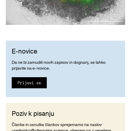
E-novice
Da ne bi zamudili novih zapisov in dognanj, se lahko
prijavite na e-novice.
Prijavi se
Poziv k pisanju
Članke in osnutke člankov sprejemamo na naslov
urednistvo@alternator.science
, obenem pa z veseljem