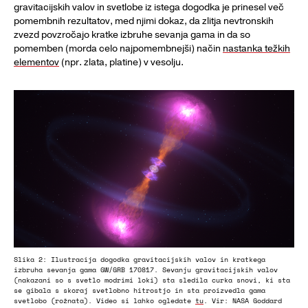
gravitacijskih valov in svetlobe iz istega dogodka je prinesel več
pomembnih rezultatov, med njimi dokaz, da zlitja nevtronskih
zvezd povzročajo kratke izbruhe sevanja gama in da so
pomemben (morda celo najpomembnejši) način
nastanka težkih
elementov
(npr. zlata, platine) v vesolju.
Slika 2: Ilustracija dogodka gravitacijskih valov in kratkega
izbruha sevanja gama GW/GRB 170817. Sevanju gravitacijskih valov
(nakazani so s svetlo modrimi loki) sta sledila curka snovi, ki sta
se gibala s skoraj svetlobno hitrostjo in sta proizvedla gama
svetlobo (rožnata). Video si lahko ogledate
tu
. Vir: NASA Goddard