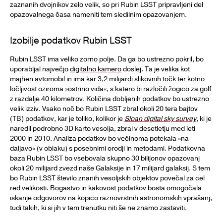
zaznanih dvojnikov zelo velik, so pri Rubin LSST pripravljeni del
opazovalnega časa nameniti tem sledilnim opazovanjem.
Izobilje podatkov Rubin LSST
Rubin LSST ima veliko zorno polje. Da ga bo ustrezno pokril, bo
uporabljal največjo
digitalno kamero
doslej. Ta je velika kot
majhen avtomobil in ima kar 3,2 milijardi slikovnih točk ter kotno
ločljivost oziroma »ostrino vida«, s katero bi razločili žogico za golf
z razdalje 40 kilometrov. Količina dobljenih podatkov bo ustrezno
velik izziv. Vsako noč bo Rubin LSST zbral okoli 20 tera bajtov
(TB) podatkov, kar je toliko, kolikor je
Sloan digital sky survey
, ki je
naredil podrobno 3D karto vesolja, zbral v desetletju med leti
2000 in 2010. Analiza podatkov bo večinoma potekala »na
daljavo« (v oblaku) s posebnimi orodji in metodami. Podatkovna
baza Rubin LSST bo vsebovala skupno 30 bilijonov opazovanj
okoli 20 milijard zvezd naše Galaksije in 17 milijard galaksij. S tem
bo Rubin LSST število znanih vesoljskih objektov povečal za cel
red velikosti. Bogastvo in kakovost podatkov bosta omogočala
iskanje odgovorov na kopico raznovrstnih astronomskih vprašanj,
tudi takih, ki si jih v tem trenutku niti še ne znamo zastaviti.