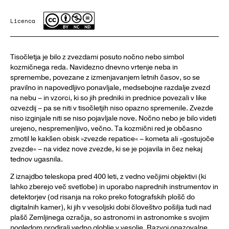
Licenca
Tisočletja je bilo z zvezdami posuto nočno nebo simbol
kozmičnega reda. Navidezno dnevno vrtenje neba in
spremembe, povezane z izmenjavanjem letnih časov, so se
pravilno in napovedljivo ponavljale, medsebojne razdalje zvezd
na nebu – in vzorci, ki so jih predniki in prednice povezali v like
ozvezdij – pa se niti v tisočletjih niso opazno spremenile. Zvezde
niso izginjale niti se niso pojavljale nove. Nočno nebo je bilo videti
urejeno, nespremenljivo, večno. Ta kozmični red je občasno
zmotil le kakšen obisk »zvezde repatice« – kometa ali »gostujoče
zvezde« – na videz nove zvezde, ki se je pojavila in čez nekaj
tednov ugasnila.
Z iznajdbo teleskopa pred 400 leti, z vedno večjimi objektivi (ki
lahko zberejo več svetlobe) in uporabo naprednih instrumentov in
detektorjev (od risanja na roko preko fotografskih plošč do
digitalnih kamer), ki jih v vesoljski dobi človeštvo pošilja tudi nad
plašč Zemljinega ozračja, so astronomi in astronomke s svojim
pogledom prodirali vedno globlje v vesolje. Razvoj opazovalne