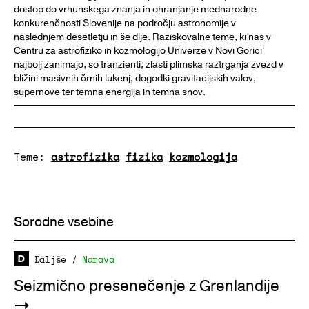
dostop do vrhunskega znanja in ohranjanje mednarodne
konkurenčnosti Slovenije na področju astronomije v
naslednjem desetletju in še dlje. Raziskovalne teme, ki nas v
Centru za astrofiziko in kozmologijo Univerze v Novi Gorici
najbolj zanimajo, so tranzienti, zlasti plimska raztrganja zvezd v
bližini masivnih črnih lukenj, dogodki gravitacijskih valov,
supernove ter temna energija in temna snov.
Teme:
astrofizika
fizika
kozmologija
Sorodne vsebine
Daljše
/
Narava
Seizmično presenečenje z Grenlandije