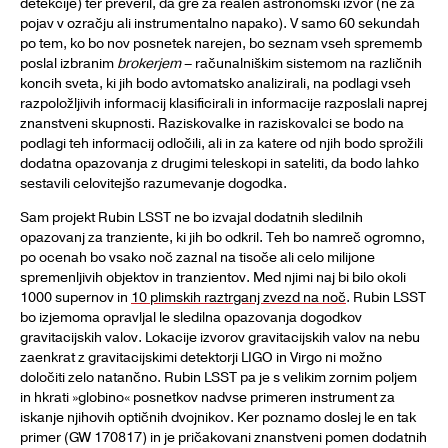
detekcije) ter preveril, da gre za realen astronomski izvor (ne za
pojav v ozračju ali instrumentalno napako). V samo 60 sekundah
po tem, ko bo nov posnetek narejen, bo seznam vseh sprememb
poslal izbranim
brokerjem
– računalniškim sistemom na različnih
koncih sveta, ki jih bodo avtomatsko analizirali, na podlagi vseh
razpoložljivih informacij klasificirali in informacije razposlali naprej
znanstveni skupnosti. Raziskovalke in raziskovalci se bodo na
podlagi teh informacij odločili, ali in za katere od njih bodo sprožili
dodatna opazovanja z drugimi teleskopi in sateliti, da bodo lahko
sestavili celovitejšo razumevanje dogodka.
Sam projekt Rubin LSST ne bo izvajal dodatnih sledilnih
opazovanj za tranziente, ki jih bo odkril. Teh bo namreč ogromno,
po ocenah bo vsako noč zaznal na tisoče ali celo milijone
spremenljivih objektov in tranzientov. Med njimi naj bi bilo okoli
1000 supernov in
10 plimskih raztrganj zvezd na noč
. Rubin LSST
bo izjemoma opravljal le sledilna opazovanja dogodkov
gravitacijskih valov. Lokacije izvorov gravitacijskih valov na nebu
zaenkrat z gravitacijskimi detektorji LIGO in Virgo ni možno
določiti zelo natančno. Rubin LSST pa je s velikim zornim poljem
in hkrati »globino« posnetkov nadvse primeren instrument za
iskanje njihovih optičnih dvojnikov. Ker poznamo doslej le en tak
primer (GW 170817) in je pričakovani znanstveni pomen dodatnih