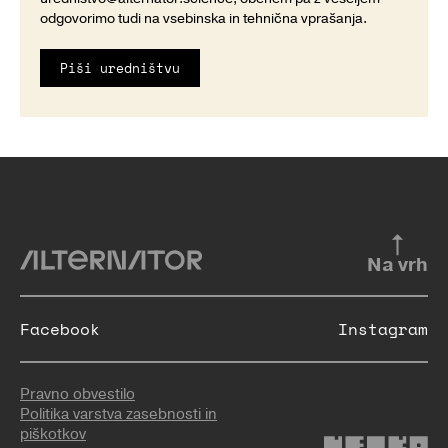
odgovorimo tudi na vsebinska in tehnična vprašanja.
Piši uredništvu
Na vrh
Facebook
Instagram
Pravno obvestilo
Politika varstva zasebnosti in
piškotkov