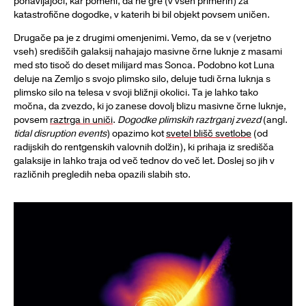
ponavljajoči, kar pomeni, da ne gre (v vseh primerih) za
katastrofične dogodke, v katerih bi bil objekt povsem uničen.
Drugače pa je z drugimi omenjenimi. Vemo, da se v (verjetno
vseh) središčih galaksij nahajajo masivne črne luknje z masami
med sto tisoč do deset milijard mas Sonca. Podobno kot Luna
deluje na Zemljo s svojo plimsko silo, deluje tudi črna luknja s
plimsko silo na telesa v svoji bližnji okolici. Ta je lahko tako
močna, da zvezdo, ki jo zanese dovolj blizu masivne črne luknje,
povsem
raztrga in uniči
.
Dogodke plimskih raztrganj zvezd
(angl.
tidal disruption events
) opazimo kot
svetel blišč svetlobe
(od
radijskih do rentgenskih valovnih dolžin), ki prihaja iz središča
galaksije in lahko traja od več tednov do več let. Doslej so jih v
različnih pregledih neba opazili slabih sto.