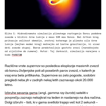
Slika 1: Hidrodinamska simulacija plimskega raztrganja Soncu podobne
zvezde v bližini črne luknje z maso 106 mas Sonca. Bel črtkan krog
prikazuje velikost območja, znotraj katerega je plimska sila črne
luknje (majhen moder krog) močnejša od lastne gravitacije, ki sicer
drži zvezdo skupaj. Barve predstavljajo gostoto snovi (naraščajoča
od vijolične do rumene). Avtor: Taj Jankovič, simulacija narejena s
kodo
PHANTOM
Različne vrste
supernov
so posledica eksplozije masivnih zvezd
ob koncu življenjske poti ali posebnih parov zvezd, v katerih je
vsaj ena bela pritlikavka. Supernove so zelo pogoste, sodobni
pregledi neba jih v zadnjih nekaj letih zaznavajo okoli 20.000
letno.
Izbruhe sevanja gama
(angl.
gamma ray bursts
) sateliti v
povprečju zaznajo nekajkrat na teden in nastanejo na dva načina.
Dolgi izbruhi – tisti, ki v gama svetlobi trajajo več kot 2 sekundi –