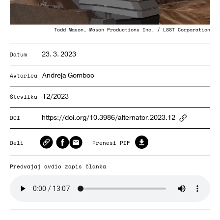
Todd Mason, Mason Productions Inc. / LSST Corporation
23. 3. 2023
Datum
Andreja Gomboc
Avtorica
12/2023
Številka
https://doi.org/10.3986/alternator.2023.12
DOI
ArticlePa
Deli
Prenesi PDF
Predvajaj avdio zapis članka