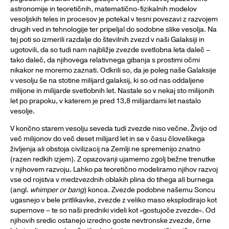
astronomije in teoretičnih, matematično-fizikalnih modelov
vesoljskih teles in procesov je potekal v tesni povezavi z razvojem
drugih ved in tehnologije ter pripeljal do sodobne slike vesolja. Na
tej poti so izmerili razdalje do številnih zvezd v naši Galaksiji in
ugotovili, da so tudi nam najbližje zvezde svetlobna leta daleč –
tako daleč, da njihovega relativnega gibanja s prostimi očmi
nikakor ne moremo zaznati. Odkrili so, da je poleg naše Galaksije
v vesolju še na stotine milijard galaksij, ki so od nas oddaljene
milijone in milijarde svetlobnih let. Nastale so v nekaj sto milijonih
let po prapoku, v katerem je pred 13,8 milijardami let nastalo
vesolje.
V končno starem vesolju seveda tudi zvezde niso večne. Živijo od
več milijonov do več deset milijard let in se v času človeškega
življenja ali obstoja civilizacij na Zemlji ne spremenijo znatno
(razen redkih izjem). Z opazovanji ujamemo zgolj bežne trenutke
v njihovem razvoju. Lahko pa teoretično modeliramo njihov razvoj
vse od rojstva v medzvezdnih oblakih plina do tihega ali burnega
(angl.
whimper or bang
) konca. Zvezde podobne našemu Soncu
ugasnejo v bele pritlikavke, zvezde z veliko maso eksplodirajo kot
supernove – te so naši predniki videli kot »gostujoče zvezde«. Od
njihovih sredic ostanejo izredno goste nevtronske zvezde, črne