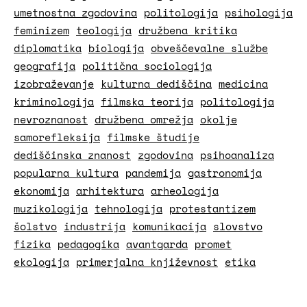
umetnostna zgodovina
politologija
psihologija
feminizem
teologija
družbena kritika
diplomatika
biologija
obveščevalne službe
geografija
politična sociologija
izobraževanje
kulturna dediščina
medicina
kriminologija
filmska teorija
politologija
nevroznanost
družbena omrežja
okolje
samorefleksija
filmske študije
dediščinska znanost
zgodovina
psihoanaliza
popularna kultura
pandemija
gastronomija
ekonomija
arhitektura
arheologija
muzikologija
tehnologija
protestantizem
šolstvo
industrija
komunikacija
slovstvo
fizika
pedagogika
avantgarda
promet
ekologija
primerjalna književnost
etika