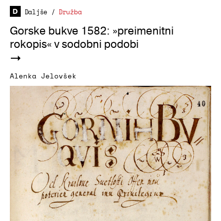
Daljše
/
Družba
Gorske bukve 1582: »preimenitni
rokopis« v sodobni podobi
Alenka Jelovšek