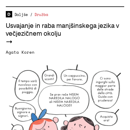
Daljše
/
Družba
Usvajanje in raba manjšinskega jezika v
večjezičnem okolju
Agata Koren