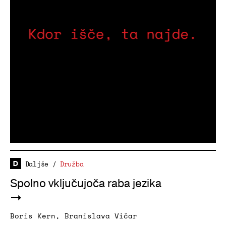
Daljše
/
Družba
Spolno vključujoča raba jezika
Boris Kern
,
Branislava Vičar