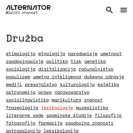
Družba
etimologija
etnologija
narodopisje
umetnost
zgodovinopisje
politika
tisk
genetika
sociologija
digitalizacija
računalništvo
populizem
umetna inteligenca
duševno zdravje
mediji
prevajalstvo
kulturologija
estetika
astronomija
pravo
naravovarstvo
sociolingvistika
marikultura
znanost
frazeologija
jezikoslovje
muzealistika
literarne vede
spominske študije
filozofija
fotografija
farmacija
zgodovina znanosti
antropologija
leksikologija