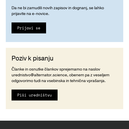
Da ne bi zamudili novih zapisov in dognanj, se lahko
prijavite na e-novice.
Prijavi se
Poziv k pisanju
Članke in osnutke člankov sprejemamo na naslov
urednistvo@alternator.science
, obenem pa z veseljem
odgovorimo tudi na vsebinska in tehnična vprašanja.
Piši uredništvu