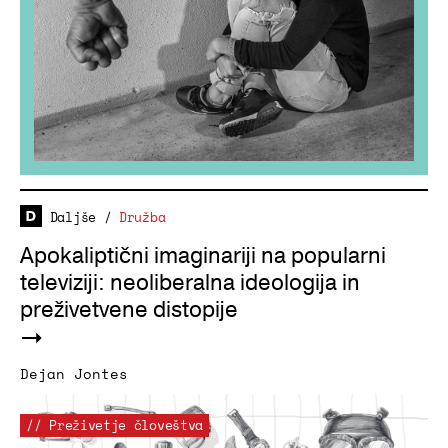
Daljše
/
Družba
Apokaliptični imaginariji na popularni
televiziji: neoliberalna ideologija in
preživetvene distopije
Dejan Jontes
// Preživetje človeštva