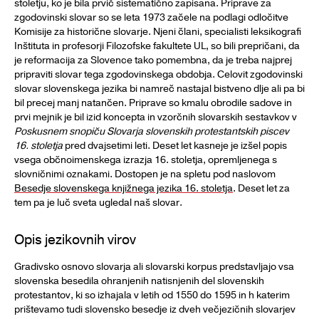
stoletju, ko je bila prvič sistematično zapisana. Priprave za
zgodovinski slovar so se leta 1973 začele na podlagi odločitve
Komisije za historične slovarje. Njeni člani, specialisti leksikografi
Inštituta in profesorji Filozofske fakultete UL, so bili prepričani, da
je reformacija za Slovence tako pomembna, da je treba najprej
pripraviti slovar tega zgodovinskega obdobja. Celovit zgodovinski
slovar slovenskega jezika bi namreč nastajal bistveno dlje ali pa bi
bil precej manj natančen. Priprave so kmalu obrodile sadove in
prvi mejnik je bil izid koncepta in vzorčnih slovarskih sestavkov v
Poskusnem snopiču Slovarja slovenskih protestantskih piscev
16. stoletja
pred dvajsetimi leti. Deset let kasneje je izšel popis
vsega občnoimenskega izrazja 16. stoletja, opremljenega s
slovničnimi oznakami. Dostopen je na spletu pod naslovom
Besedje slovenskega knjižnega jezika 16. stoletja
. Deset let za
tem pa je luč sveta ugledal naš slovar.
Opis jezikovnih virov
Gradivsko osnovo slovarja ali slovarski korpus predstavljajo vsa
slovenska besedila ohranjenih natisnjenih del slovenskih
protestantov, ki so izhajala v letih od 1550 do 1595 in h katerim
prištevamo tudi slovensko besedje iz dveh večjezičnih slovarjev