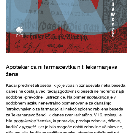
Apotekarica ni farmacevtka niti lekarnarjeva
žena
Kadar predmet ali oseba, ki jo je včasih označevala neka beseda,
danes ne obstaja več, tedaj zgodovinski besedi ne moremo najti
sodobne »prevodne« ustreznice. Na primer
apotekarica
je v
sodobnem jeziku nenevtralno poimenovanje za današnjo
'strokovnjakinjo za farmacijo' ali nekoč splošno rabljena beseda
za 'lekarnarjevo ženo', ki danes zveni arhaično. V 16. stoletju je
bila
apotekarica
'ženska, ki pripravlja, prodaja zdravila, dišave,
kadila' v
apoteki
, kjer je bilo mogoče dobiti zdravilne učinkovine,
dišavna olja, kadila za različne verske, obredne priložnosti pri