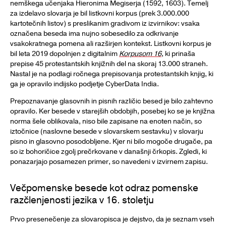
nemškega učenjaka Hieronima Megiserja (1592, 1603). Temelj
za izdelavo slovarja je bil listkovni korpus (prek 3.000.000
kartotečnih listov) s preslikanim gradivom iz izvirnikov: vsaka
označena beseda ima nujno sobesedilo za odkrivanje
vsakokratnega pomena ali razširjen kontekst. Listkovni korpus je
bil leta 2019 dopolnjen z digitalnim
Korpusom 16
, ki prinaša
prepise 45 protestantskih knjižnih del na skoraj 13.000 straneh.
Nastal je na podlagi ročnega prepisovanja protestantskih knjig, ki
ga je opravilo indijsko podjetje CyberData India.
Prepoznavanje glasovnih in pisnih različic besed je bilo zahtevno
opravilo. Ker besede v starejših obdobjih, posebej ko se je knjižna
norma šele oblikovala, niso bile zapisane na enoten način, so
iztočnice (naslovne besede v slovarskem sestavku) v slovarju
pisno in glasovno posodobljene. Kjer ni bilo mogoče drugače, pa
so iz bohoričice zgolj prečrkovane v današnji črkopis. Zgledi, ki
ponazarjajo posamezen primer, so navedeni v izvirnem zapisu.
Večpomenske besede kot odraz pomenske
razčlenjenosti jezika v 16. stoletju
Prvo presenečenje za slovaropisca je dejstvo, da je seznam vseh