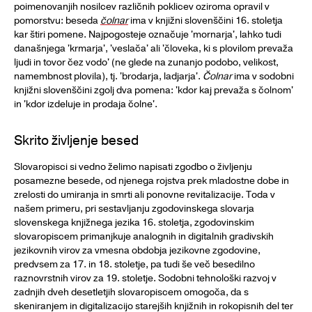
poimenovanjih nosilcev različnih poklicev oziroma opravil v
pomorstvu: beseda
čolnar
ima v knjižni slovenščini 16. stoletja
kar štiri pomene. Najpogosteje označuje 'mornarja', lahko tudi
današnjega 'krmarja', 'veslača' ali 'človeka, ki s plovilom prevaža
ljudi in tovor čez vodo' (ne glede na zunanjo podobo, velikost,
namembnost plovila), tj. 'brodarja, ladjarja'.
Čolnar
ima v sodobni
knjižni slovenščini zgolj dva pomena: 'kdor kaj prevaža s čolnom'
in 'kdor izdeluje in prodaja čolne'.
Skrito življenje besed
Slovaropisci si vedno želimo napisati zgodbo o življenju
posamezne besede, od njenega rojstva prek mladostne dobe in
zrelosti do umiranja in smrti ali ponovne revitalizacije. Toda v
našem primeru, pri sestavljanju zgodovinskega slovarja
slovenskega knjižnega jezika 16. stoletja, zgodovinskim
slovaropiscem primanjkuje analognih in digitalnih gradivskih
jezikovnih virov za vmesna obdobja jezikovne zgodovine,
predvsem za 17. in 18. stoletje, pa tudi še več besedilno
raznovrstnih virov za 19. stoletje. Sodobni tehnološki razvoj v
zadnjih dveh desetletjih slovaropiscem omogoča, da s
skeniranjem in digitalizacijo starejših knjižnih in rokopisnih del ter