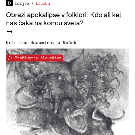
Daljše
/
Družba
Obrazi apokalipse v folklori: Kdo ali kaj
nas čaka na koncu sveta?
Kristina Radomirović Maček
// Preživetje človeštva