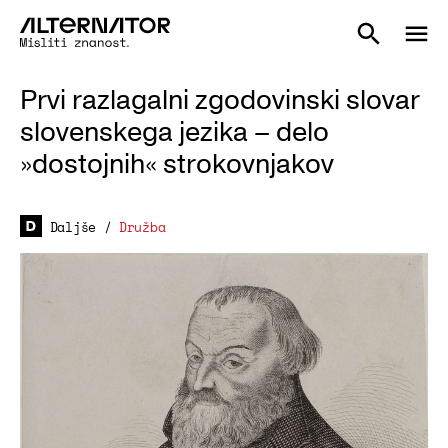
Prvi razlagalni zgodovinski slovar
slovenskega jezika – delo
»dostojnih« strokovnjakov
Daljše
/
Družba