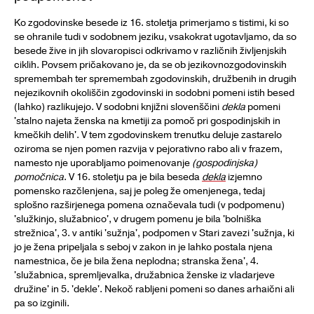
Ko zgodovinske besede iz 16. stoletja primerjamo s tistimi, ki so
se ohranile tudi v sodobnem jeziku, vsakokrat ugotavljamo, da so
besede žive in jih slovaropisci odkrivamo v različnih življenjskih
ciklih. Povsem pričakovano je, da se ob jezikovnozgodovinskih
spremembah ter spremembah zgodovinskih, družbenih in drugih
nejezikovnih okoliščin zgodovinski in sodobni pomeni istih besed
(lahko) razlikujejo. V sodobni knjižni slovenščini
dekla
pomeni
'stalno najeta ženska na kmetiji za pomoč pri gospodinjskih in
kmečkih delih'. V tem zgodovinskem trenutku deluje zastarelo
oziroma se njen pomen razvija v pejorativno rabo ali v frazem,
namesto nje uporabljamo poimenovanje
(gospodinjska)
pomočnica
. V 16. stoletju pa je bila beseda
dekla
izjemno
pomensko razčlenjena, saj je poleg že omenjenega, tedaj
splošno razširjenega pomena označevala tudi (v podpomenu)
'služkinjo, služabnico', v drugem pomenu je bila 'bolniška
strežnica', 3. v antiki 'sužnja', podpomen v Stari zavezi 'sužnja, ki
jo je žena pripeljala s seboj v zakon in je lahko postala njena
namestnica, če je bila žena neplodna; stranska žena', 4.
'služabnica, spremljevalka, družabnica ženske iz vladarjeve
družine' in 5. 'dekle'. Nekoč rabljeni pomeni so danes arhaični ali
pa so izginili.