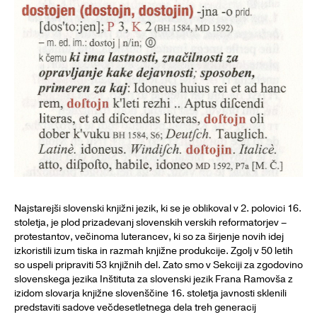
Najstarejši slovenski knjižni jezik, ki se je oblikoval v 2. polovici 16.
stoletja, je plod prizadevanj slovenskih verskih reformatorjev –
protestantov, večinoma luterancev, ki so za širjenje novih idej
izkoristili izum tiska in razmah knjižne produkcije. Zgolj v 50 letih
so uspeli pripraviti 53 knjižnih del. Zato smo v Sekciji za zgodovino
slovenskega jezika Inštituta za slovenski jezik Frana Ramovša z
izidom slovarja knjižne slovenščine 16. stoletja javnosti sklenili
predstaviti sadove večdesetletnega dela treh generacij