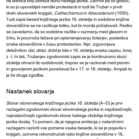
da latinica bolj ustreza duhu našega jezika. Zavrnili pa so gotico,
ki so jo uporabljali nemški protestanti in tudi še Trubar v prvih
dveh slovenskih knjigah,
Cathechismus
in
Abecedarium
(1550).
Tudi zapis besed knjižnega jezika 16. stoletja in sodobne knjižne
slovenščine se ne razlikuje toliko, kot bi morda pričakovali. Redko
se zavedamo, da so sodobne razlike v razmerju med glasom in
črko, ki povzroča težave pri opismenjevanju šolarjev, posledica
izreke slovenščine v času protestantov. Npr. izgovorjava
deležnikov
dal
,
delal
,
dobil
je bila v 16. stoletju enaka zapisu, torej
z -l. In tak, Trubarjev zgodovinski zapis se je kontinuirano skozi
stoletja ohranil do sodobnosti, čeprav se je razkorak med pisnim
in govorjenim jezikom povečeval že v 17. in 18. stoletju. Ampak to
je že druga zgodba.
Nastanek slovarja
Slovar slovenskega knjižnega jezika 16. stoletja
(A–D) je prvi
razlagalni zgodovinski slovar slovenskega jezika in najobsežnejši,
najnatančnejši zgodovinski slovar kakega obdobja knjižnega
jezika doslej. To pomeni, da je njegova ambicija z natančnimi
razlagami razkriti vse pomene vsake besede, ki se je pojavila v
knjigah, oziroma rekonstruirati rabo knjižne slovenščine v 16.