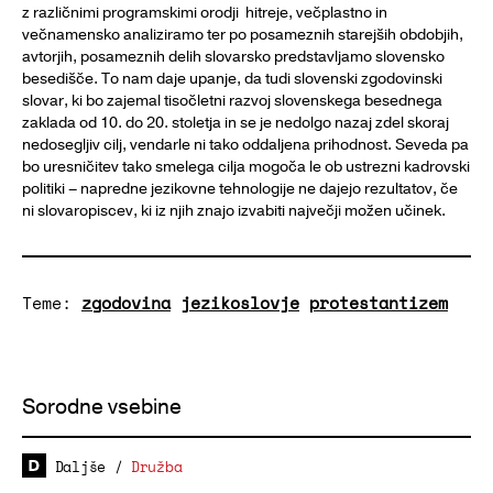
z različnimi programskimi orodji hitreje, večplastno in
večnamensko analiziramo ter po posameznih starejših obdobjih,
avtorjih, posameznih delih slovarsko predstavljamo slovensko
besedišče. To nam daje upanje, da tudi slovenski zgodovinski
slovar, ki bo zajemal tisočletni razvoj slovenskega besednega
zaklada od 10. do 20. stoletja in se je nedolgo nazaj zdel skoraj
nedosegljiv cilj, vendarle ni tako oddaljena prihodnost. Seveda pa
bo uresničitev tako smelega cilja mogoča le ob ustrezni kadrovski
politiki – napredne jezikovne tehnologije ne dajejo rezultatov, če
ni slovaropiscev, ki iz njih znajo izvabiti največji možen učinek.
Teme:
zgodovina
jezikoslovje
protestantizem
Sorodne vsebine
Daljše
/
Družba