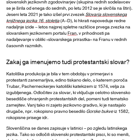
slovenskih jezikovnih zgodovinarjev (skupina rednih sodelavcev
se je širila od enega do sedmih, po letu 2012 se je skrčila na štiri).
Jeseni leta 2021 je tako izšel prvi zvezek
Slovarja slovenskega
knjižnega jezika 16. stoletja
(A–D), ki hkrati napoveduje redne
nadaljnje izide – letos najprej spletne različice prvega zvezka na
slovarskem jezikovnem portalu
Fran
, v prihodnosti pa
nadaljevanje v obliki »slovarskega prirastka« na Franu v rednih
časovnih razmikih.
Zakaj ga imenujemo tudi protestantski slovar?
Katoliška produkcija je bila v tem obdobju v primerjavi s
protestanti zanemarljiva, edino tiskano delo, o katerem poroča
Trubar, Pacherneckerjev katoliški katekizem iz 1574, velja za
izgubljenega. Odločitev za slovar, ki vključuje celotno slovensko
besedišče ohranjenih protestantskih del, pomeni tudi tematsko
zamejitev. Vanj tako ni zajeto jezikovno gradivo, ki je nastajalo
drugače, npr. rokopisno pravno besedilo
Gorske bukve
iz 1582,
rokopisne prisege idr.
Slovenščina se danes zapisuje v latinici – po zgledu latinskega
jezika. Tako so odločili slovenski protestantski pisci, ki so menili,