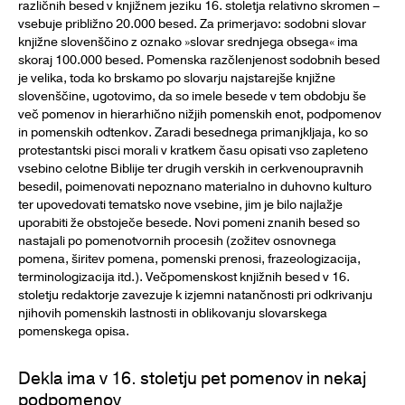
različnih besed v knjižnem jeziku 16. stoletja relativno skromen –
vsebuje približno 20.000 besed. Za primerjavo: sodobni slovar
knjižne slovenščino z oznako »slovar srednjega obsega« ima
skoraj 100.000 besed. Pomenska razčlenjenost sodobnih besed
je velika, toda ko brskamo po slovarju najstarejše knjižne
slovenščine, ugotovimo, da so imele besede v tem obdobju še
več pomenov in hierarhično nižjih pomenskih enot, podpomenov
in pomenskih odtenkov. Zaradi besednega primanjkljaja, ko so
protestantski pisci morali v kratkem času opisati vso zapleteno
vsebino celotne Biblije ter drugih verskih in cerkvenoupravnih
besedil, poimenovati nepoznano materialno in duhovno kulturo
ter upovedovati tematsko nove vsebine, jim je bilo najlažje
uporabiti že obstoječe besede. Novi pomeni znanih besed so
nastajali po pomenotvornih procesih (zožitev osnovnega
pomena, širitev pomena, pomenski prenosi, frazeologizacija,
terminologizacija itd.). Večpomenskost knjižnih besed v 16.
stoletju redaktorje zavezuje k izjemni natančnosti pri odkrivanju
njihovih pomenskih lastnosti in oblikovanju slovarskega
pomenskega opisa.
Dekla ima v 16. stoletju pet pomenov in nekaj
podpomenov