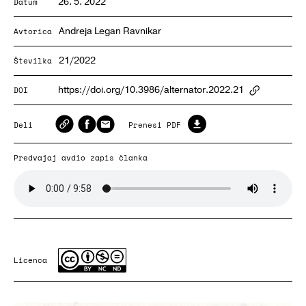
26. 5. 2022
Datum
Andreja Legan Ravnikar
Avtorica
21/2022
Številka
https://doi.org/10.3986/alternator.2022.21
DOI
ArticlePa
Deli
Prenesi PDF
Predvajaj avdio zapis članka
Licenca