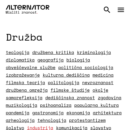
Družba
teologija
družbena kritika
kriminologija
diplomatika
geografija
biologija
obveščevalne službe
politična sociologija
izobraževanje
kulturna dediščina
medicina
filmska teorija
politologija
nevroznanost
družbena omrežja
filmske študije
okolje
samorefleksija
dediščinska znanost
zgodovina
muzikologija
psihoanaliza
popularna kultura
pandemija
gastronomija
ekonomija
arhitektura
arheologija
tehnologija
protestantizem
šolstvo
industrija
komunikacija
slovstvo