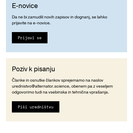
E-novice
Da ne bi zamudili novih zapisov in dognanj, se lahko
prijavite na e-novice.
Prijavi se
Poziv k pisanju
Članke in osnutke člankov sprejemamo na naslov
urednistvo@alternator.science
, obenem pa z veseljem
odgovorimo tudi na vsebinska in tehnična vprašanja.
Piši uredništvu