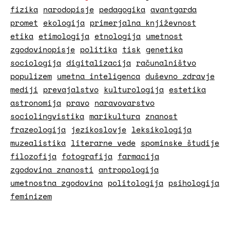
fizika
narodopisje
pedagogika
avantgarda
promet
ekologija
primerjalna književnost
etika
etimologija
etnologija
umetnost
zgodovinopisje
politika
tisk
genetika
sociologija
digitalizacija
računalništvo
populizem
umetna inteligenca
duševno zdravje
mediji
prevajalstvo
kulturologija
estetika
astronomija
pravo
naravovarstvo
sociolingvistika
marikultura
znanost
frazeologija
jezikoslovje
leksikologija
muzealistika
literarne vede
spominske študije
filozofija
fotografija
farmacija
zgodovina znanosti
antropologija
umetnostna zgodovina
politologija
psihologija
feminizem