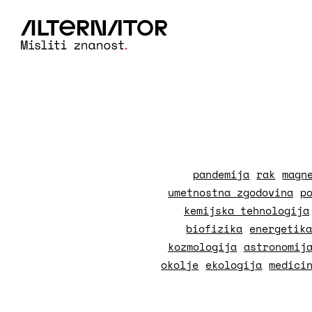
pandemija
rak
magn
umetnostna zgodovina
p
kemijska tehnologija
biofizika
energetik
kozmologija
astronomij
okolje
ekologija
medici