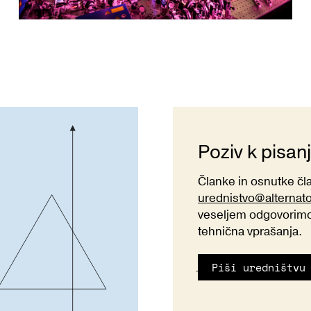
Poziv k pisan
Članke in osnutke č
urednistvo@alternat
veseljem odgovorimo 
tehnična vprašanja.
Piši uredništvu