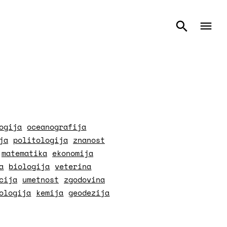
ogija
oceanografija
ja
politologija
znanost
matematika
ekonomija
a
biologija
veterina
cija
umetnost
zgodovina
ologija
kemija
geodezija