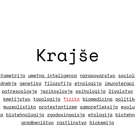
Krajše
etometrija
umetna inteligenca
naravovarstvo
sociol
odnebje
genetika
filozofija
etnologija
imunoterapi
potresoslovje
jezikoslovje
psihologija
živalstvo
a
kmetijstvo
topologija
fizika
biomedicina
politik
a
muzealistika
protestantizem
samorefleksija
evolu
na
biotehnologija
zgodovinopisje
etologija
biotehn
gradbeništvo
rastlinstvo
biokemija