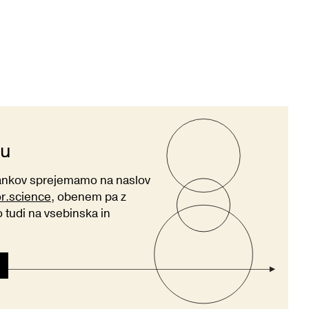
ju
lankov sprejemamo na naslov
or.science
, obenem pa z
tudi na vsebinska in