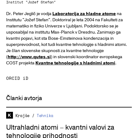
Institut "Jožef Stefan"
Dr. Peter Jeglič je vodja
Laboratorija za hladne atome
na
Institutu "Jožef Stefan". Doktoriral je leta 2004 na Fakulteti za
matematiko in fiziko Univerze v Ljubljani. Podoktorsko se je
usposabljal na institutu Max-Planck v Dresdnu. Zanimajo ga
kvantni pojavi, kot sta Bose-Einsteinova kondenzacija in
superprevodnost, kot tudi kvantne tehnologije s hladnimi atomi.
Je član slovenske skupnosti za kvantne tehnologije
(
http://www.qutes.si
) in slovenski koordinator evropskega
COST projekta
Kvantne tehnologije s hladnimi atomi
.
ORCID iD
Članki avtorja
Krajše
/
Tehnika
Ultrahladni atomi – kvantni valovi za
tehnologije prihodnosti