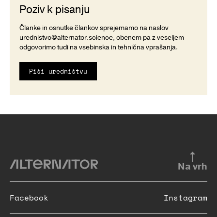
Poziv k pisanju
Članke in osnutke člankov sprejemamo na naslov
urednistvo@alternator.science
, obenem pa z veseljem
odgovorimo tudi na vsebinska in tehnična vprašanja.
Piši uredništvu
Na vrh
Facebook
Instagram