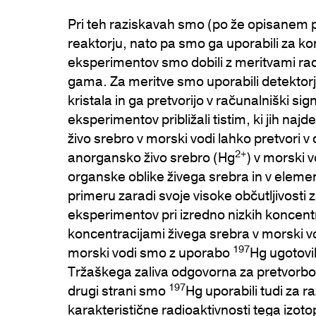
Pri teh raziskavah smo (po že opisanem
reaktorju, nato pa smo ga uporabili za ko
eksperimentov smo dobili z meritvami rad
gama. Za meritve smo uporabili detektor
kristala in ga pretvorijo v računalniški sig
eksperimentov približali tistim, ki jih najd
živo srebro v morski vodi lahko pretvori v
2+
anorgansko živo srebro (Hg
) v morski v
organske oblike živega srebra in v eleme
primeru zaradi svoje visoke občutljivosti 
eksperimentov pri izredno nizkih koncentra
koncentracijami živega srebra v morski v
197
morski vodi smo z uporabo
Hg ugotovil
Tržaškega zaliva odgovorna za pretvorb
197
drugi strani smo
Hg uporabili tudi za r
karakteristične radioaktivnosti tega izoto