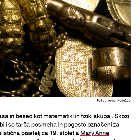
Foto: Arne Hodalič
asa in besed kot matematiki in fiziki skupaj. Skozi
s, bili so tarča posmeha in pogosto označeni za
istična pisateljica 19. stoletja
Mary Anne