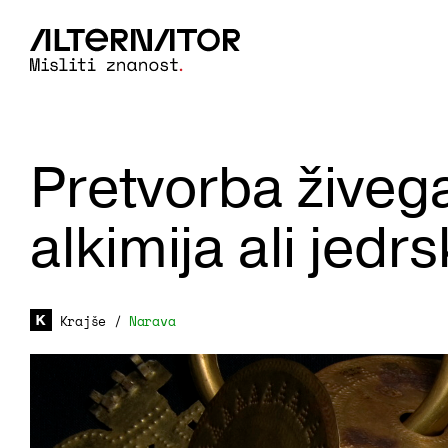
Pretvorba živega
alkimija ali jedrs
Krajše
/
Narava