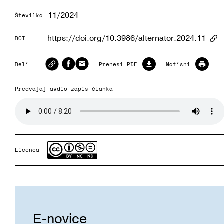
11/2024
Številka
https://doi.org/10.3986/alternator.2024.11
DOI
Ar
Deli
Prenesi PDF
Natisni
Predvajaj avdio zapis članka
Licenca
E-novice