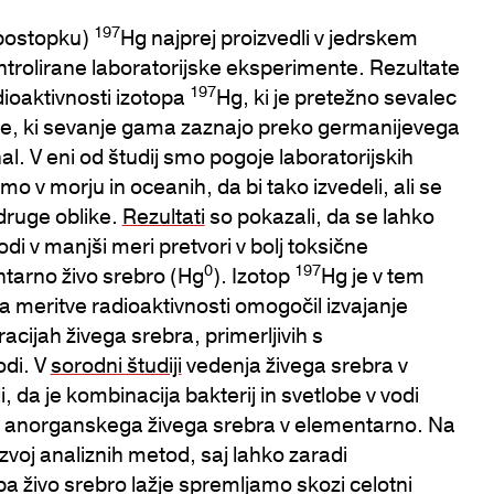
197
 postopku)
Hg najprej proizvedli v jedrskem
ntrolirane laboratorijske eksperimente. Rezultate
197
ioaktivnosti izotopa
Hg, ki je pretežno sevalec
je, ki sevanje gama zaznajo preko germanijevega
nal. V eni od študij smo pogoje laboratorijskih
emo v morju in oceanih, da bi tako izvedeli, ali se
 druge oblike.
Rezultati
so pokazali, da se lahko
odi v manjši meri pretvori v bolj toksične
0
197
ntarno živo srebro (Hg
). Izotop
Hg je v tem
za meritve radioaktivnosti omogočil izvajanje
cijah živega srebra, primerljivih s
odi. V
sorodni študiji
vedenja živega srebra v
i, da je kombinacija bakterij in svetlobe v vodi
o anorganskega živega srebra v elementarno. Na
azvoj analiznih metod, saj lahko zaradi
pa živo srebro lažje spremljamo skozi celotni