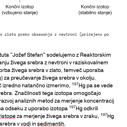
o zlata preko obsevanja z nevtroni (prirejeno po
tituta "Jožef Stefan" sodelujemo z Reaktorskim
anju živega srebra z nevtroni v raziskovalnem
orba živega srebra v zlato, temveč uporaba
) za preučevanje živega srebra v okolju.
197
 izredno natančno izmerimo,
Hg pa se vede
srebra. Značilnosti tega izotopa omogočajo
 razvoj analiznih metod za merjenje koncentracij
197
na odseku z uporabo izotopa
Hg odkrili
197
ristope
za merjenje živega srebra v zraku,
Hg
 srebra v
vodi
in
sedimentih
.