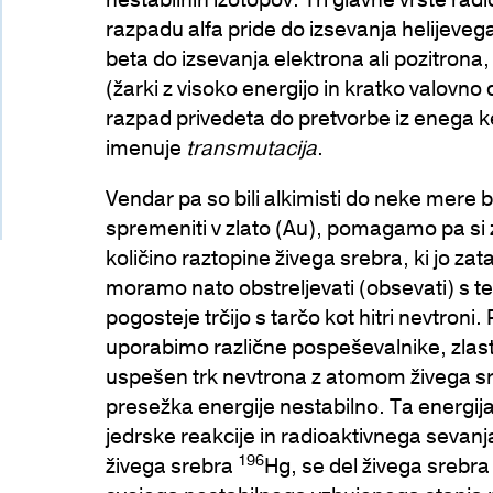
razpadu alfa pride do izsevanja helijeveg
beta do izsevanja elektrona ali pozitron
(žarki z visoko energijo in kratko valovno 
razpad privedeta do pretvorbe iz enega 
imenuje
transmutacija
.
Vendar pa so bili alkimisti do neke mere 
spremeniti v zlato (Au), pomagamo pa si 
količino raztopine živega srebra, ki jo z
moramo nato obstreljevati (obsevati) s t
pogosteje trčijo s tarčo kot hitri nevtroni
uporabimo različne pospeševalnike, zlasti
uspešen trk nevtrona z atomom živega sr
presežka energije nestabilno. Ta energija
jedrske reakcije in radioaktivnega sevan
196
živega srebra
Hg, se del živega srebra 