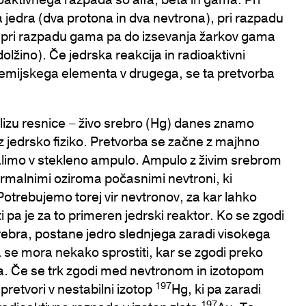
a jedra (dva protona in dva nevtrona), pri razpadu
a, pri razpadu gama pa do izsevanja žarkov gama
dolžino). Če jedrska reakcija in radioaktivni
kemijskega elementa v drugega, se ta pretvorba
blizu resnice – živo srebro (Hg) danes znamo
z jedrsko fiziko. Pretvorba se začne z majhno
atalimo v stekleno ampulo. Ampulo z živim srebrom
ermalnimi oziroma počasnimi nevtroni, ki
. Potrebujemo torej vir nevtronov, za kar lahko
 pa je za to primeren jedrski reaktor. Ko se zgodi
ebra, postane jedro slednjega zaradi visokega
 se mora nekako sprostiti, kar se zgodi preko
ja. Če se trk zgodi med nevtronom in izotopom
197
pretvori v nestabilni izotop
Hg, ki pa zaradi
197