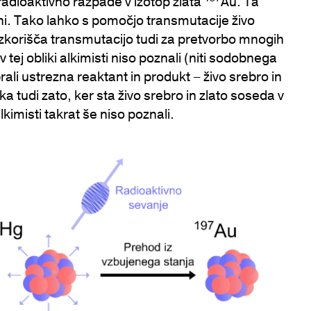
adioaktivno razpade v izotop zlata
Au. Ta
pini. Tako lahko s pomočjo transmutacije živo
 izkorišča transmutacijo tudi za pretvorbo mnogih
ej obliki alkimisti niso poznali (niti sodobnega
ali ustrezna reaktant in produkt – živo srebro in
ska tudi zato, ker sta živo srebro in zlato soseda v
imisti takrat še niso poznali.