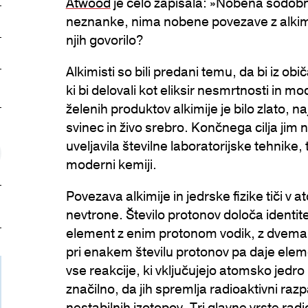
Atwood
je celo zapisala: »Nobena sodobn
neznanke, nima nobene povezave z alkimijo.
njih govorilo?
ticlePage.COPY_LINK_A11Y
Alkimisti so bili predani temu, da bi iz ob
ki bi delovali kot eliksir nesmrtnosti in mo
želenih produktov alkimije je bilo zlato, na
svinec in živo srebro. Končnega cilja jim n
uveljavila številne laboratorijske tehnike, 
moderni kemiji.
Povezava alkimije in jedrske fizike tiči v
nevtrone. Število protonov določa identi
element z enim protonom vodik, z dvema he
pri enakem številu protonov pa daje elem
vse reakcije, ki vključujejo atomsko jedro
značilno, da jih spremlja radioaktivni raz
nestabilnih izotopov. Tri glavne vrste rad