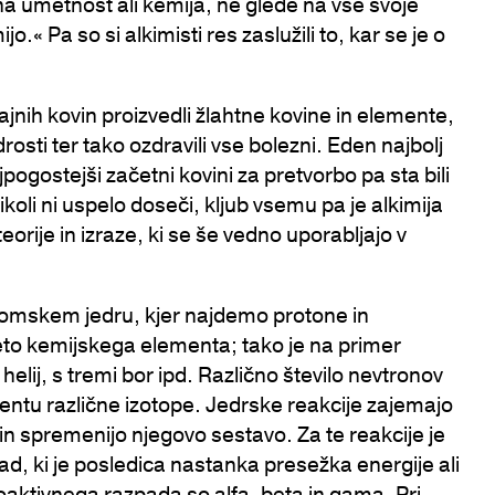
a umetnost ali kemija, ne glede na vse svoje
« Pa so si alkimisti res zaslužili to, kar se je o
ičajnih kovin proizvedli žlahtne kovine in elemente,
drosti ter tako ozdravili vse bolezni. Eden najbolj
jpogostejši začetni kovini za pretvorbo pa sta bili
ikoli ni uspelo doseči, kljub vsemu pa je alkimija
teorije in izraze, ki se še vedno uporabljajo v
 atomskem jedru, kjer najdemo protone in
teto kemijskega elementa; tako je na primer
lij, s tremi bor ipd. Različno število nevtronov
entu različne izotope. Jedrske reakcije zajemajo
 in spremenijo njegovo sestavo. Za te reakcije je
pad, ki je posledica nastanka presežka energije ali
ioaktivnega razpada so alfa, beta in gama. Pri