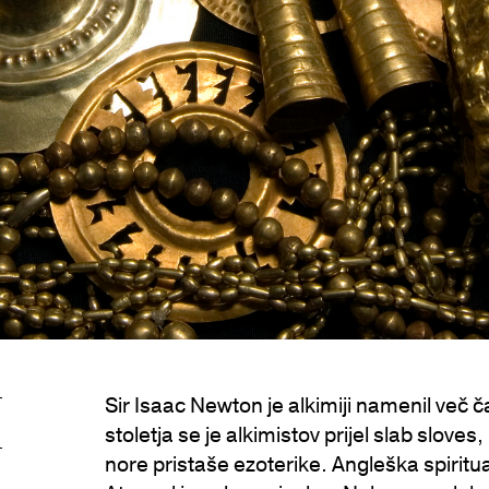
Sir Isaac Newton je alkimiji namenil več č
stoletja se je alkimistov prijel slab slove
nore pristaše ezoterike. Angleška spiritual