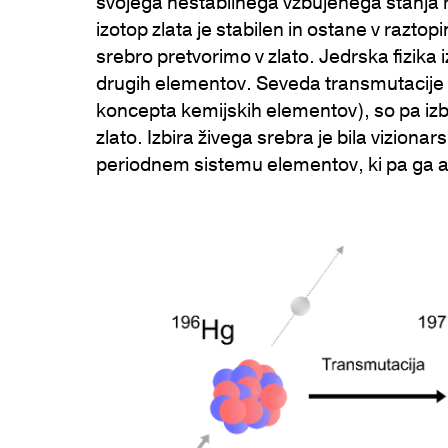
svojega nestabilnega vzbujenega stanja r
izotop zlata je stabilen in ostane v razto
srebro pretvorimo v zlato. Jedrska fizika
drugih elementov. Seveda transmutacije v t
koncepta kemijskih elementov), so pa izbr
zlato. Izbira živega srebra je bila vizionar
periodnem sistemu elementov, ki pa ga alk