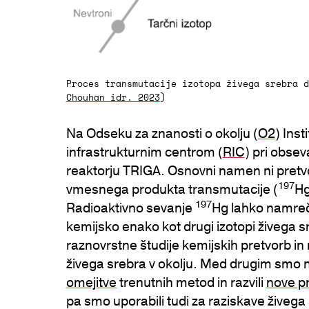
Proces transmutacije izotopa živega srebra d
Chouhan idr. 2023
)
Na Odseku za znanosti o okolju (
O2
) Ins
infrastrukturnim centrom (
RIC
) pri obsev
reaktorju TRIGA. Osnovni namen ni pretv
197
vmesnega produkta transmutacije (
Hg
197
Radioaktivno sevanje
Hg lahko namreč
kemijsko enako kot drugi izotopi živega 
raznovrstne študije kemijskih pretvorb in
živega srebra v okolju. Med drugim smo 
omejitve
trenutnih metod in razvili
nove p
pa smo uporabili tudi za raziskave živega