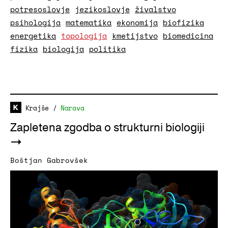
potresoslovje
jezikoslovje
živalstvo
psihologija
matematika
ekonomija
biofizika
energetika
topologija
kmetijstvo
biomedicina
fizika
biologija
politika
Krajše
/
Narava
Zapletena zgodba o strukturni biologiji
Boštjan Gabrovšek