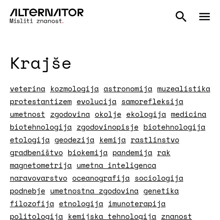
Krajše
veterina
kozmologija
astronomija
muzealistika
protestantizem
evolucija
samorefleksija
umetnost
zgodovina
okolje
ekologija
medicina
biotehnologija
zgodovinopisje
biotehnologija
etologija
geodezija
kemija
rastlinstvo
gradbeništvo
biokemija
pandemija
rak
magnetometrija
umetna inteligenca
naravovarstvo
oceanografija
sociologija
podnebje
umetnostna zgodovina
genetika
filozofija
etnologija
imunoterapija
politologija
kemijska tehnologija
znanost