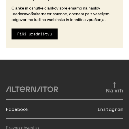
Članke in osnutke člankov sprejemamo na naslov
urednistvo@alternator.science
, obenem pa z veseljem
odgovorimo tudi na vsebinska in tehnična vprašanja.
Piši uredništvu
Na vrh
Facebook
Instagram
Pravno obvestilo