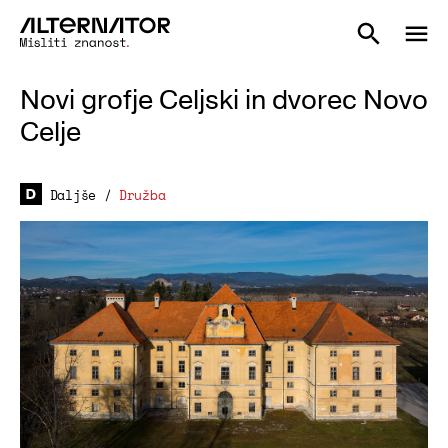
Novi grofje Celjski in dvorec Novo
Celje
Daljše
/
Družba