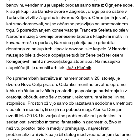
banovini, vendar mu je uspelo prodati samo tiste iz Ognjene sobe,
ki so jih kupili za Banske dvore v Zagrebu, druge pa so ostale v
Turkovićevi vili v Zagrebu in dvorcu Kutjevo. Ohranjenih je več,
kot smo domnevali, saj se občasno pojavljajo na umetnostnem
trgu. S posredovanjem konservatorja Franceta Steleta so bile v
Narodni muzej Slovenije prenesene tapete s kitajskimi motivi in
kovana mreža s portala, Narodna galerija pa je pridobila
donatorja za nakup treh kipov iz novoceljske kapele. V Narodni
muzej so bile iz dvorca odpeljane tudi lončene peči ter osem
Königerjevih nimf z novoceljskega stopnišča. Na muzejsko
stopnišče jih je umestil arhitekt
Jože Plečnik
.
Po spremembah lastništva in namembnosti v 20. stoletju je
dvorec Novo Celje prazen. Ostanke imenitne prvotne opreme
lahko ob štukaturi v štirih prostorih gosposkega nadstropja in v
oratoriju občudujemo še v dvorani, rekonstruirani kapeli in na
stopnišču. Prostori oživijo samo ob razstavah sodobne umetnosti
v poletnih mesecih, ki so jih na pobudo mag. Alenke Domjan
uvedli leta 2013. Ustvarjalci so problematizirali preteklost in
sedanjost, svetlobo in temo, fantastiko in geometrijo, živo in
neživo, prostor, telo in medij v prehajanju, največkrat
problematizirani vidik pa je bil dialog med vrednotenjem kulturne