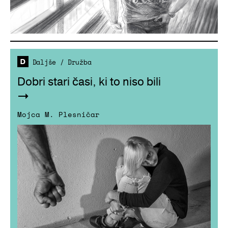
Daljše
/
Družba
Dobri stari časi, ki to niso bili
Mojca M. Plesničar