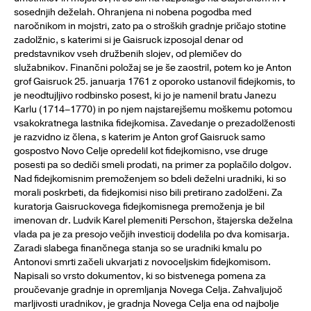
sosednjih deželah. Ohranjena ni nobena pogodba med
naročnikom in mojstri, zato pa o stroških gradnje pričajo stotine
zadolžnic, s katerimi si je Gaisruck izposojal denar od
predstavnikov vseh družbenih slojev, od plemičev do
služabnikov. Finančni položaj se je še zaostril, potem ko je Anton
grof Gaisruck 25. januarja 1761 z oporoko ustanovil fidejkomis, to
je neodtujljivo rodbinsko posest, ki jo je namenil bratu Janezu
Karlu (1714–1770) in po njem najstarejšemu moškemu potomcu
vsakokratnega lastnika fidejkomisa. Zavedanje o prezadolženosti
je razvidno iz člena, s katerim je Anton grof Gaisruck samo
gospostvo Novo Celje opredelil kot fidejkomisno, vse druge
posesti pa so dediči smeli prodati, na primer za poplačilo dolgov.
Nad fidejkomisnim premoženjem so bdeli deželni uradniki, ki so
morali poskrbeti, da fidejkomisi niso bili pretirano zadolženi. Za
kuratorja Gaisruckovega fidejkomisnega premoženja je bil
imenovan dr. Ludvik Karel plemeniti Perschon, štajerska deželna
vlada pa je za presojo večjih investicij dodelila po dva komisarja.
Zaradi slabega finančnega stanja so se uradniki kmalu po
Antonovi smrti začeli ukvarjati z novoceljskim fidejkomisom.
Napisali so vrsto dokumentov, ki so bistvenega pomena za
proučevanje gradnje in opremljanja Novega Celja. Zahvaljujoč
marljivosti uradnikov, je gradnja Novega Celja ena od najbolje