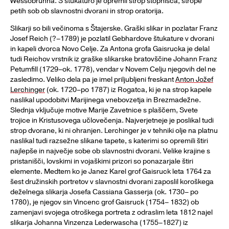
Wessobrunna. S štukaturo je opremil strop stopnišča, strope
petih sob ob slavnostni dvorani in strop oratorija.
Slikarji so bili večinoma s Štajerske. Graški slikar in pozlatar Franz
Josef Reich (?–1789) je pozlatil Gebhardove štukature v dvorani
in kapeli dvorca Novo Celje. Za Antona grofa Gaisrucka je delal
tudi Reichov vrstnik iz graške slikarske bratovščine Johann Franz
Petumfill (1729–ok. 1778), vendar v Novem Celju njegovih del ne
zasledimo. Veliko dela pa je imel priljubljeni freskant
Anton Jožef
Lerchinger
(ok. 1720–po 1787) iz Rogatca, ki je na strop kapele
naslikal upodobitvi Marijinega vnebovzetja in Brezmadežne.
Slednja vključuje motive Marije Zavetnice s plaščem, Svete
trojice in Kristusovega učlovečenja. Najverjetneje je poslikal tudi
strop dvorane, ki ni ohranjen. Lerchinger je v tehniki olje na platnu
naslikal tudi razsežne slikane tapete, s katerimi so opremili štiri
najlepše in največje sobe ob slavnostni dvorani. Velike krajine s
pristanišči, lovskimi in vojaškimi prizori so ponazarjale štiri
elemente. Medtem ko je Janez Karel grof Gaisruck leta 1764 za
šest družinskih portretov v slavnostni dvorani zaposlil koroškega
deželnega slikarja Josefa Cassiana Gasserja (ok. 1730– po
1780), je njegov sin Vincenc grof Gaisruck (1754– 1832) ob
zamenjavi svojega otroškega portreta z odraslim leta 1812 najel
slikarja Johanna Vinzenza Lederwascha (1755–1827) iz