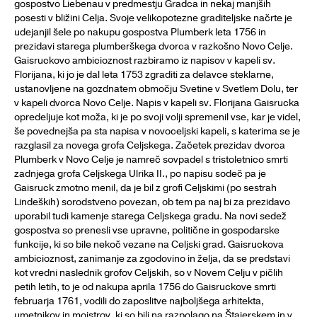
gospostvo Liebenau v predmestju Gradca in nekaj manjših
posesti v bližini Celja. Svoje velikopotezne graditeljske načrte je
udejanjil šele po nakupu gospostva Plumberk leta 1756 in
prezidavi starega plumberškega dvorca v razkošno Novo Celje.
Gaisruckovo ambicioznost razbiramo iz napisov v kapeli sv.
Florijana, ki jo je dal leta 1753 zgraditi za delavce steklarne,
ustanovljene na gozdnatem območju Svetine v Svetlem Dolu, ter
v kapeli dvorca Novo Celje. Napis v kapeli sv. Florijana Gaisrucka
opredeljuje kot moža, ki je po svoji volji spremenil vse, kar je videl,
še povednejša pa sta napisa v novoceljski kapeli, s katerima se je
razglasil za novega grofa Celjskega. Začetek prezidav dvorca
Plumberk v Novo Celje je namreč sovpadel s tristoletnico smrti
zadnjega grofa Celjskega Ulrika II., po napisu sodeč pa je
Gaisruck zmotno menil, da je bil z grofi Celjskimi (po sestrah
Lindeških) sorodstveno povezan, ob tem pa naj bi za prezidavo
uporabil tudi kamenje starega Celjskega gradu. Na novi sedež
gospostva so prenesli vse upravne, politične in gospodarske
funkcije, ki so bile nekoč vezane na Celjski grad. Gaisruckova
ambicioznost, zanimanje za zgodovino in želja, da se predstavi
kot vredni naslednik grofov Celjskih, so v Novem Celju v pičlih
petih letih, to je od nakupa aprila 1756 do Gaisruckove smrti
februarja 1761, vodili do zaposlitve najboljšega arhitekta,
umetnikov in mojstrov, ki so bili na razpolago na Štajerskem in v