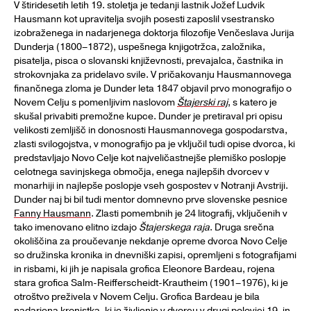
V štiridesetih letih 19. stoletja je tedanji lastnik Jožef Ludvik
Hausmann kot upravitelja svojih posesti zaposlil vsestransko
izobraženega in nadarjenega doktorja filozofije Venčeslava Jurija
Dunderja (1800–1872), uspešnega knjigotržca, založnika,
pisatelja, pisca o slovanski književnosti, prevajalca, častnika in
strokovnjaka za pridelavo svile. V pričakovanju Hausmannovega
finančnega zloma je Dunder leta 1847 objavil prvo monografijo o
Novem Celju s pomenljivim naslovom
Štajerski raj
, s katero je
skušal privabiti premožne kupce. Dunder je pretiraval pri opisu
velikosti zemljišč in donosnosti Hausmannovega gospodarstva,
zlasti svilogojstva, v monografijo pa je vključil tudi opise dvorca, ki
predstavljajo Novo Celje kot najveličastnejše plemiško poslopje
celotnega savinjskega območja, enega najlepših dvorcev v
monarhiji in najlepše poslopje vseh gospostev v Notranji Avstriji.
Dunder naj bi bil tudi mentor domnevno prve slovenske pesnice
Fanny Hausmann
. Zlasti pomembnih je 24 litografij, vključenih v
tako imenovano elitno izdajo
Štajerskega raja
. Druga srečna
okoliščina za proučevanje nekdanje opreme dvorca Novo Celje
so družinska kronika in dnevniški zapisi, opremljeni s fotografijami
in risbami, ki jih je napisala grofica Eleonore Bardeau, rojena
stara grofica Salm-Reifferscheidt-Krautheim (1901–1976), ki je
otroštvo preživela v Novem Celju. Grofica Bardeau je bila
nadarjena kronistka, ki je življenje v dvorcu v drugi polovici 19. in