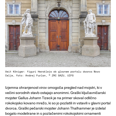
Veit Königer: figuri Herakleja ob glavnem portalu dvorca Novo
Celje, foto: Andrej Furlan, © ZRC SAZU, UIFS
Izjemna ohranjenost virov omogoča pregled nad mojstri, ki v
večini sorodnih stavb ostajajo anonimni. Graški ključavničarski
mojster Gallus Johann Tizeck je na primer skoval odlično
rokokojsko kovano mrežo, ki so jo pozlatili in vstavili v glavni portal
dvorca. Graški pečarski mojster Johann Thalhammer je izdelal
bogato modelirane in s pozlačenimi rokokojskimi ornamenti