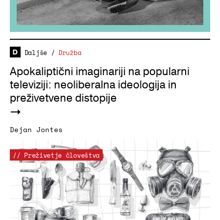
Daljše
/
Družba
Apokaliptični imaginariji na popularni
televiziji: neoliberalna ideologija in
preživetvene distopije
Dejan Jontes
// Preživetje človeštva