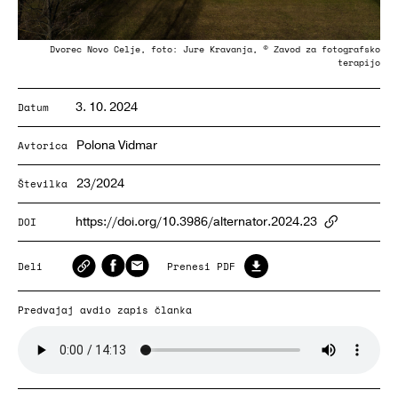
Dvorec Novo Celje, foto: Jure Kravanja, © Zavod za fotografsko
terapijo
3. 10. 2024
Datum
Polona Vidmar
Avtorica
23/2024
Številka
https://doi.org/10.3986/alternator.2024.23
DOI
ArticlePa
Deli
Prenesi PDF
Predvajaj avdio zapis članka