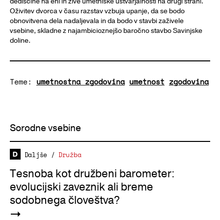
dediščine na eni in žive umetniške ustvarjalnosti na drugi strani.
Oživitev dvorca v času razstav vzbuja upanje, da se bodo
obnovitvena dela nadaljevala in da bodo v stavbi zaživele
vsebine, skladne z najambicioznejšo baročno stavbo Savinjske
doline.
Teme:
umetnostna zgodovina
umetnost
zgodovina
Sorodne vsebine
Daljše
/
Družba
Tesnoba kot družbeni barometer:
evolucijski zaveznik ali breme
sodobnega človeštva?