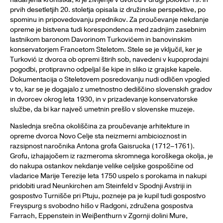
prvih desetletjih 20. stoletja opisala iz družinske perspektive, po
spominu in pripovedovanju prednikov. Za proučevanje nekdanje
opreme je bistvena tudi korespondenca med zadnjim zasebnim
lastnikom baronom Davorinom Turkovićem in banovinskim
konservatorjem Francetom Steletom. Stele se je vključil, ker je
Turković iz dvorca ob opremi štirih sob, navedeni v kupoprodajni
pogodbi, protipravno odpeljal še kipe in sliko iz grajske kapele.
Dokumentacija o Steletovem posredovanju nudi odličen vpogled
v to, kar se je dogajalo z umetnostno dediščino slovenskih gradov
in dvorcev okrog leta 1930, in v prizadevanje konservatorske
službe, da bi kar največ umetnin prešlo v slovenske muzeje.
Naslednja srečna okoliščina za proučevanje arhitekture in
opreme dvorca Novo Celje sta neizmerni ambicioznost in
razsipnost naročnika Antona grofa Gaisrucka (1712–1761).
Grofu, izhajajočem iz razmeroma skromnega koroškega okolja, je
do nakupa ostankov nekdanje velike celjske gospoščine od
vladarice Marije Terezije leta 1750 uspelo s porokama in nakupi
pridobiti urad Neunkirchen am Steinfeld v Spodnji Avstriji in
gospostvo Turnišče pri Ptuju, pozneje pa je kupil tudi gospostvo
Freyspurg s svobodno hišo v Radgoni, združena gospostva
Farrach, Eppenstein in Weiβenthurn v Zgornji dolini Mure,