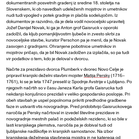
dokumentiranih posvetnih gradenj iz sredine 18. stoletja na
Slovenskem, ki ob navedbah udeleženih mojstrov in umetnikov
nudi tudi vpogled v potek gradnje in plačila sodelujočim. Iz
dokumentov je razvidno, da je dela vodil novoceljski upravitelj
Jožef Danijel Novak, ki ga je Anton grof Gaisruck v oporoki
zadolžil, da kljub pomanjkljivostim ljubeče in zvesto skrbi za
novoceljske stavbe, kurator Perschon pa je menil, da je Novak
zasvojen z gradnjami. Ohranjene pobotnice umetnikov in
mojstrov pričajo, da je bil Novak zadolžen za izplačila, so pa tudi
vir podatkov o tem, kdo je deloval v dvorcu.
Načrte za prezidavo dvorca Plumberk v dvorec Novo Celje je
pripravil kranjski deželni stavbni mojster
Matija Persky
(1716–
1761), ki se je leta 1747 preselil iz Spodnje Avstrije v Ljubljano. Po
njegovih načrtih so v času Janeza Karla grofa Gaisrucka tudi
nekdanjo konjušnico prezidali v veliko gospodarsko poslopje. Pri
obeh stavbah je uspel popolnoma prikriti predhodne gradbene
faze in ustvariti vtis novogradnje. Pred pridobitvijo Gaisruckovega
naročila je Persky načrtoval in izvedel številne prezidave in
novogradnje mestnih palač in podeželskih rezidenc, ki so bile v
lasti kranjskega plemstva, naročila pa je dobival tudi od
ljubljanske nadškofije in kranjskih samostanov. Na izbor
kranjskega deželnega stavbnega mojstra in ne katerega od