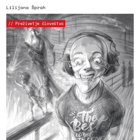
Lilijana Šprah
// Preživetje človeštva