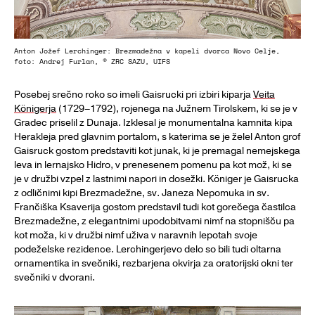
Anton Jožef Lerchinger: Brezmadežna v kapeli dvorca Novo Celje,
foto: Andrej Furlan, © ZRC SAZU, UIFS
Posebej srečno roko so imeli Gaisrucki pri izbiri kiparja
Veita
Königerja
(1729–1792), rojenega na Južnem Tirolskem, ki se je v
Gradec priselil z Dunaja. Izklesal je monumentalna kamnita kipa
Herakleja pred glavnim portalom, s katerima se je želel Anton grof
Gaisruck gostom predstaviti kot junak, ki je premagal nemejskega
leva in lernajsko Hidro, v prenesenem pomenu pa kot mož, ki se
je v družbi vzpel z lastnimi napori in dosežki. Königer je Gaisrucka
z odličnimi kipi Brezmadežne, sv. Janeza Nepomuka in sv.
Frančiška Ksaverija gostom predstavil tudi kot gorečega častilca
Brezmadežne, z elegantnimi upodobitvami nimf na stopnišču pa
kot moža, ki v družbi nimf uživa v naravnih lepotah svoje
podeželske rezidence. Lerchingerjevo delo so bili tudi oltarna
ornamentika in svečniki, rezbarjena okvirja za oratorijski okni ter
svečniki v dvorani.