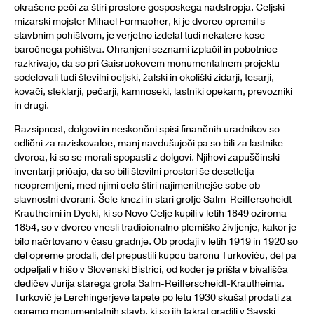
okrašene peči za štiri prostore gosposkega nadstropja. Celjski
mizarski mojster Mihael Formacher, ki je dvorec opremil s
stavbnim pohištvom, je verjetno izdelal tudi nekatere kose
baročnega pohištva. Ohranjeni seznami izplačil in pobotnice
razkrivajo, da so pri Gaisruckovem monumentalnem projektu
sodelovali tudi številni celjski, žalski in okoliški zidarji, tesarji,
kovači, steklarji, pečarji, kamnoseki, lastniki opekarn, prevozniki
in drugi.
Razsipnost, dolgovi in neskončni spisi finančnih uradnikov so
odlični za raziskovalce, manj navdušujoči pa so bili za lastnike
dvorca, ki so se morali spopasti z dolgovi. Njihovi zapuščinski
inventarji pričajo, da so bili številni prostori še desetletja
neopremljeni, med njimi celo štiri najimenitnejše sobe ob
slavnostni dvorani. Šele knezi in stari grofje Salm-Reifferscheidt-
Krautheimi in Dycki, ki so Novo Celje kupili v letih 1849 oziroma
1854, so v dvorec vnesli tradicionalno plemiško življenje, kakor je
bilo načrtovano v času gradnje. Ob prodaji v letih 1919 in 1920 so
del opreme prodali, del prepustili kupcu baronu Turkoviću, del pa
odpeljali v hišo v Slovenski Bistrici, od koder je prišla v bivališča
dedičev Jurija starega grofa Salm-Reifferscheidt-Krautheima.
Turković je Lerchingerjeve tapete po letu 1930 skušal prodati za
opremo monumentalnih stavb, ki so jih takrat gradili v Savski