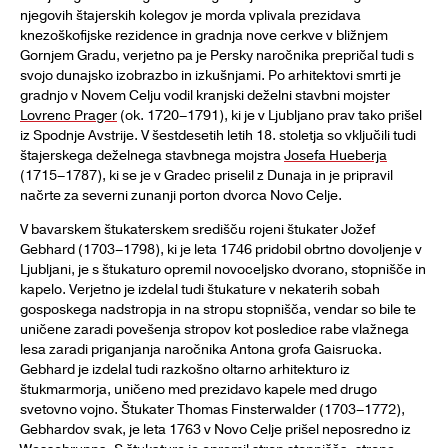
njegovih štajerskih kolegov je morda vplivala prezidava
knezoškofijske rezidence in gradnja nove cerkve v bližnjem
Gornjem Gradu, verjetno pa je Persky naročnika prepričal tudi s
svojo dunajsko izobrazbo in izkušnjami. Po arhitektovi smrti je
gradnjo v Novem Celju vodil kranjski deželni stavbni mojster
Lovrenc Prager
(ok. 1720–1791), ki je v Ljubljano prav tako prišel
iz Spodnje Avstrije. V šestdesetih letih 18. stoletja so vključili tudi
štajerskega deželnega stavbnega mojstra
Josefa Hueberja
(1715–1787), ki se je v Gradec priselil z Dunaja in je pripravil
načrte za severni zunanji porton dvorca Novo Celje.
V bavarskem štukaterskem središču rojeni štukater Jožef
Gebhard (1703–1798), ki je leta 1746 pridobil obrtno dovoljenje v
Ljubljani, je s štukaturo opremil novoceljsko dvorano, stopnišče in
kapelo. Verjetno je izdelal tudi štukature v nekaterih sobah
gosposkega nadstropja in na stropu stopnišča, vendar so bile te
uničene zaradi povešenja stropov kot posledice rabe vlažnega
lesa zaradi priganjanja naročnika Antona grofa Gaisrucka.
Gebhard je izdelal tudi razkošno oltarno arhitekturo iz
štukmarmorja, uničeno med prezidavo kapele med drugo
svetovno vojno. Štukater Thomas Finsterwalder (1703–1772),
Gebhardov svak, je leta 1763 v Novo Celje prišel neposredno iz