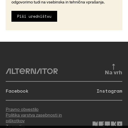
odgovorimo tudi na vsebinska in tehnična vprašanja.
Piši uredništvu
Na vrh
Facebook
Instagram
Pravno obvestilo
Politika varstva zasebnosti in
piškotkov
Za medije