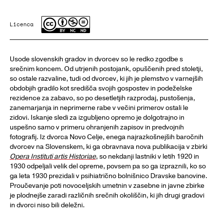
Licenca
Usode slovenskih gradov in dvorcev so le redko zgodbe s
srečnim koncem. Od utrjenih postojank, opuščenih pred stoletji,
so ostale razvaline, tudi od dvorcev, ki jih je plemstvo v varnejših
obdobjih gradilo kot središča svojih gospostev in podeželske
rezidence za zabavo, so po desetletjih razprodaj, pustošenja,
zanemarjanja in neprimerne rabe v večini primerov ostali le
zidovi. Iskanje sledi za izgubljeno opremo je dolgotrajno in
uspešno samo v primeru ohranjenih zapisov in predvojnih
fotografij. Iz dvorca Novo Celje, enega najrazkošnejših baročnih
dvorcev na Slovenskem, ki ga obravnava nova publikacija v zbirki
Opera Instituti artis Historiae
, so nekdanji lastniki v letih 1920 in
1930 odpeljali velik del opreme, povsem pa so ga izpraznili, ko so
ga leta 1930 prezidali v psihiatrično bolnišnico Dravske banovine.
Proučevanje poti novoceljskih umetnin v zasebne in javne zbirke
je plodnejše zaradi različnih srečnih okoliščin, ki jih drugi gradovi
in dvorci niso bili deležni.