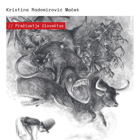
Kristina Radomirović Maček
// Preživetje človeštva