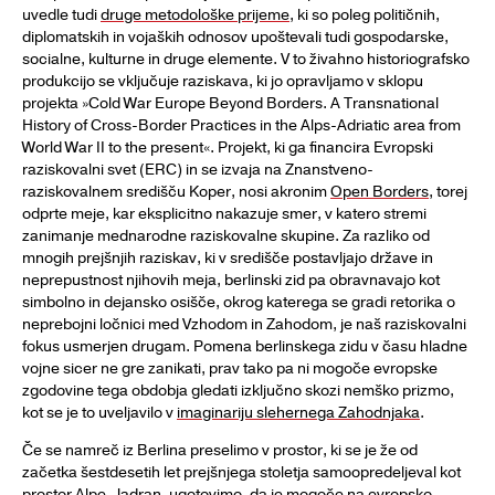
uvedle tudi
druge metodološke prijeme
, ki so poleg političnih,
diplomatskih in vojaških odnosov upoštevali tudi gospodarske,
socialne, kulturne in druge elemente. V to živahno historiografsko
produkcijo se vključuje raziskava, ki jo opravljamo v sklopu
projekta »Cold War Europe Beyond Borders. A Transnational
History of Cross-Border Practices in the Alps-Adriatic area from
World War II to the present«. Projekt, ki ga financira Evropski
raziskovalni svet (ERC) in se izvaja na Znanstveno-
raziskovalnem središču Koper, nosi akronim
Open Borders
, torej
odprte meje, kar eksplicitno nakazuje smer, v katero stremi
zanimanje mednarodne raziskovalne skupine. Za razliko od
mnogih prejšnjih raziskav, ki v središče postavljajo države in
neprepustnost njihovih meja, berlinski zid pa obravnavajo kot
simbolno in dejansko osišče, okrog katerega se gradi retorika o
neprebojni ločnici med Vzhodom in Zahodom, je naš raziskovalni
fokus usmerjen drugam. Pomena berlinskega zidu v času hladne
vojne sicer ne gre zanikati, prav tako pa ni mogoče evropske
zgodovine tega obdobja gledati izključno skozi nemško prizmo,
kot se je to uveljavilo v
imaginariju slehernega Zahodnjaka
.
Če se namreč iz Berlina preselimo v prostor, ki se je že od
začetka šestdesetih let prejšnjega stoletja samoopredeljeval kot
prostor Alpe-Jadran, ugotovimo, da je mogoče na evropsko