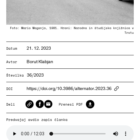
Foto: Mario Maganja, 1981. Hrani: Narodna in študijska knjižnica v
Trstu
21. 12. 2023
Datum
Borut Klabjan
Avtor
36/2023
Številka
https://doi.org/10.3986/alternator.2023.36
DOI
ArticlePa
Deli
Prenesi PDF
Predvajaj avdio zapis članka