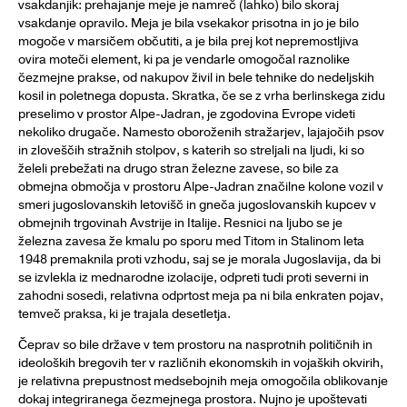
vsakdanjik: prehajanje meje je namreč (lahko) bilo skoraj
vsakdanje opravilo. Meja je bila vsekakor prisotna in jo je bilo
mogoče v marsičem občutiti, a je bila prej kot nepremostljiva
ovira moteči element, ki pa je vendarle omogočal raznolike
čezmejne prakse, od nakupov živil in bele tehnike do nedeljskih
kosil in poletnega dopusta. Skratka, če se z vrha berlinskega zidu
preselimo v prostor Alpe-Jadran, je zgodovina Evrope videti
nekoliko drugače. Namesto oboroženih stražarjev, lajajočih psov
in zloveščih stražnih stolpov, s katerih so streljali na ljudi, ki so
želeli prebežati na drugo stran železne zavese, so bile za
obmejna območja v prostoru Alpe-Jadran značilne kolone vozil v
smeri jugoslovanskih letovišč in gneča jugoslovanskih kupcev v
obmejnih trgovinah Avstrije in Italije. Resnici na ljubo se je
železna zavesa že kmalu po sporu med Titom in Stalinom leta
1948 premaknila proti vzhodu, saj se je morala Jugoslavija, da bi
se izvlekla iz mednarodne izolacije, odpreti tudi proti severni in
zahodni sosedi, relativna odprtost meja pa ni bila enkraten pojav,
temveč praksa, ki je trajala desetletja.
Čeprav so bile države v tem prostoru na nasprotnih političnih in
ideoloških bregovih ter v različnih ekonomskih in vojaških okvirih,
je relativna prepustnost medsebojnih meja omogočila oblikovanje
dokaj integriranega čezmejnega prostora. Nujno je upoštevati