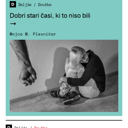
Daljše
/
Družba
Dobri stari časi, ki to niso bili
Mojca M. Plesničar