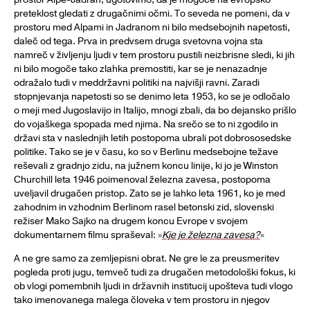
preteklost gledati z drugačnimi očmi. To seveda ne pomeni, da v
prostoru med Alpami in Jadranom ni bilo medsebojnih napetosti,
daleč od tega. Prva in predvsem druga svetovna vojna sta
namreč v življenju ljudi v tem prostoru pustili neizbrisne sledi, ki jih
ni bilo mogoče tako zlahka premostiti, kar se je nenazadnje
odražalo tudi v meddržavni politiki na najvišji ravni. Zaradi
stopnjevanja napetosti so se denimo leta 1953, ko se je odločalo
o meji med Jugoslavijo in Italijo, mnogi zbali, da bo dejansko prišlo
do vojaškega spopada med njima. Na srečo se to ni zgodilo in
državi sta v naslednjih letih postopoma ubrali pot dobrososedske
politike. Tako se je v času, ko so v Berlinu medsebojne težave
reševali z gradnjo zidu, na južnem koncu linije, ki jo je Winston
Churchill leta 1946 poimenoval železna zavesa, postopoma
uveljavil drugačen pristop. Zato se je lahko leta 1961, ko je med
zahodnim in vzhodnim Berlinom rasel betonski zid, slovenski
režiser Mako Sajko na drugem koncu Evrope v svojem
dokumentarnem filmu spraševal: »
Kje je železna zavesa?
«
A ne gre samo za zemljepisni obrat. Ne gre le za preusmeritev
pogleda proti jugu, temveč tudi za drugačen metodološki fokus, ki
ob vlogi pomembnih ljudi in državnih institucij upošteva tudi vlogo
tako imenovanega malega človeka v tem prostoru in njegov