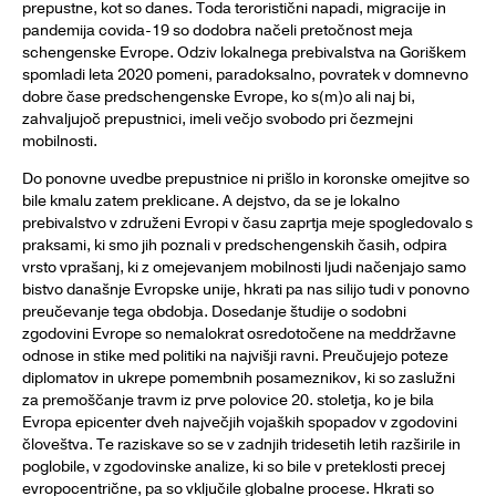
prepustne, kot so danes. Toda teroristični napadi, migracije in
pandemija covida-19 so dodobra načeli pretočnost meja
schengenske Evrope. Odziv lokalnega prebivalstva na Goriškem
spomladi leta 2020 pomeni, paradoksalno, povratek v domnevno
dobre čase predschengenske Evrope, ko s(m)o ali naj bi,
zahvaljujoč prepustnici, imeli večjo svobodo pri čezmejni
mobilnosti.
Do ponovne uvedbe prepustnice ni prišlo in koronske omejitve so
bile kmalu zatem preklicane. A dejstvo, da se je lokalno
prebivalstvo v združeni Evropi v času zaprtja meje spogledovalo s
praksami, ki smo jih poznali v predschengenskih časih, odpira
vrsto vprašanj, ki z omejevanjem mobilnosti ljudi načenjajo samo
bistvo današnje Evropske unije, hkrati pa nas silijo tudi v ponovno
preučevanje tega obdobja. Dosedanje študije o sodobni
zgodovini Evrope so nemalokrat osredotočene na meddržavne
odnose in stike med politiki na najvišji ravni. Preučujejo poteze
diplomatov in ukrepe pomembnih posameznikov, ki so zaslužni
za premoščanje travm iz prve polovice 20. stoletja, ko je bila
Evropa epicenter dveh največjih vojaških spopadov v zgodovini
človeštva. Te raziskave so se v zadnjih tridesetih letih razširile in
poglobile, v zgodovinske analize, ki so bile v preteklosti precej
evropocentrične, pa so vključile globalne procese. Hkrati so