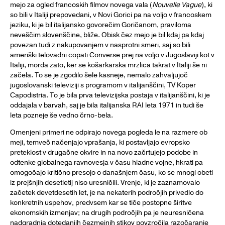
mejo za ogled francoskih filmov novega vala (
Nouvelle Vague
), ki
so bili v Italiji prepovedani, v Novi Gorici pa na voljo v francoskem
jeziku, ki je bil italijansko govorečim Goričanom, praviloma
neveščim slovenščine, bliže. Obisk čez mejo je bil kdaj pa kdaj
povezan tudi z nakupovanjem v nasprotni smeri, saj so bili
ameriški telovadni copati Converse prej na voljo v Jugoslaviji kot v
Italiji, morda zato, ker se košarkarska mrzlica takrat v Italiji še ni
začela. To se je zgodilo šele kasneje, nemalo zahvaljujoč
jugoslovanski televiziji s programom v italijanščini, TV Koper
Capodistria. To je bila prva televizijska postaja v italijanščini, ki je
oddajala v barvah, saj je bila italijanska RAI leta 1971 in tudi še
leta pozneje še vedno črno-bela.
Omenjeni primeri ne odpirajo novega pogleda le na razmere ob
meji, temveč načenjajo vprašanja, ki postavljajo evropsko
preteklost v drugačne okvire in na novo začrtujejo podobe in
odtenke globalnega ravnovesja v času hladne vojne, hkrati pa
omogočajo kritično presojo o današnjem času, ko se mnogi obeti
iz prejšnjih desetletij niso uresničili. Vrenje, ki je zaznamovalo
začetek devetdesetih let, je na nekaterih področjih privedlo do
konkretnih uspehov, predvsem kar se tiče postopne širitve
ekonomskih izmenjav; na drugih področjih pa je neuresničena
nadgradnja dotedanjih čezmejnih stikov povzročila razočaranje