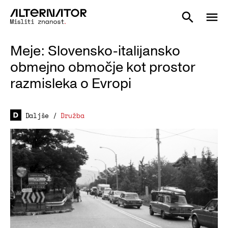
Meje: Slovensko-italijansko
obmejno območje kot prostor
razmisleka o Evropi
Daljše
/
Družba