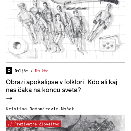
Daljše
/
Družba
Obrazi apokalipse v folklori: Kdo ali kaj
nas čaka na koncu sveta?
Kristina Radomirović Maček
// Preživetje človeštva