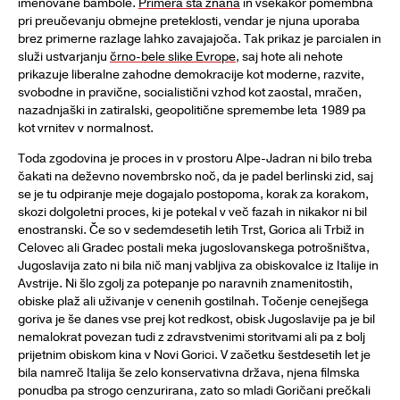
imenovane bambole.
Primera sta znana
in vsekakor pomembna
pri preučevanju obmejne preteklosti, vendar je njuna uporaba
brez primerne razlage lahko zavajajoča. Tak prikaz je parcialen in
služi ustvarjanju
črno-bele slike Evrope
, saj hote ali nehote
prikazuje liberalne zahodne demokracije kot moderne, razvite,
svobodne in pravične, socialistični vzhod kot zaostal, mračen,
nazadnjaški in zatiralski, geopolitične spremembe leta 1989 pa
kot vrnitev v normalnost.
Toda zgodovina je proces in v prostoru Alpe-Jadran ni bilo treba
čakati na deževno novembrsko noč, da je padel berlinski zid, saj
se je tu odpiranje meje dogajalo postopoma, korak za korakom,
skozi dolgoletni proces, ki je potekal v več fazah in nikakor ni bil
enostranski. Če so v sedemdesetih letih Trst, Gorica ali Trbiž in
Celovec ali Gradec postali meka jugoslovanskega potrošništva,
Jugoslavija zato ni bila nič manj vabljiva za obiskovalce iz Italije in
Avstrije. Ni šlo zgolj za potepanje po naravnih znamenitostih,
obiske plaž ali uživanje v cenenih gostilnah. Točenje cenejšega
goriva je še danes vse prej kot redkost, obisk Jugoslavije pa je bil
nemalokrat povezan tudi z zdravstvenimi storitvami ali pa z bolj
prijetnim obiskom kina v Novi Gorici. V začetku šestdesetih let je
bila namreč Italija še zelo konservativna država, njena filmska
ponudba pa strogo cenzurirana, zato so mladi Goričani prečkali