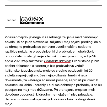
Licenca
V času omejitev javnega in zasebnega življenja med pandemijo
covida-19 se je ob slovensko‑italijanski meji pojavil predlog, da bi
za obmejno prebivalstvo ponovno uvedli »kakšne sodobne
različice nekdanje prepustnice, ki bi prebivalcem obeh Goric
omogočala prosto gibanje v tem skupnem prostoru«, kot je 26.
aprila 2020 zapisal tržaški
Primorski dnevnik
. Prepustnica je bila
osebni dokument, s katerim je bilo prebivalstvu vzdolž
italijansko‑jugoslovanske meje od sredine petdesetih let 20.
stoletja naprej olajšano čezmejno gibanje. Imetniki tega
dokumenta, za katerega so morali posebej zaprositi pri lokalnih
oblasteh, so lahko uporabljali tudi maloobmejne prehode, ki so bili
posejani na meji med državama.
Pri prehajanju meje
so imeli
določene ugodnosti, ki drugim (nemejašem) niso pripadale,
denimo možnost nakupa večje količine dobrin na drugi strani
meje.