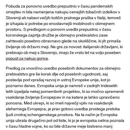
Pobuda za ponovno uvedbo prepustnic v času pandemskih
omejitev ni bila namenjena nakupu cenejših tobačnih izdelkov v
Sloveniji ali nabavi večjih količin pralnega praška v Italiji, temveč
je izhajala iz potrebe po enostavnejši mobilnosti v obmejnem
prostoru. S predlogom o ponovni uvedbi prepustnic v času
koronskega zaprtja družbe je obmejno prebivalstvo zase
zahtevalo posebno obravnavo glede na okoliščine, ki jih prinaša
življenje ob državni meji. Ne gre za novost: italijanski državljani, ki
prebivajo ob meji s Slovenijo, imajo že vrsto let na voljo poseben
popust za nakup goriva
.
Predlog za vnovično uvedbo posebnih dokumentov za obmejno
prebivalstvo gre še korak dlje od posebnih ugodnosti, saj
postavlja pod vprašaj razvoj in ustroj Evropske unije, kot jo
poznamo danes. Evropska unija je namreč v zadnjih tridesetih
letih izpeljala nekaj pomembnih projektov, ki so močno spremenili
vsakdanje življenje Evropejcev in na katere je lahko upravičeno
ponosna. Med ukrepi, ki so imeli največji vpliv na vsakdanjik
slehernega Evropejca, je prav gotovo uvedba prostega pretoka
ljudi znotraj schengenskega prostora. Na ta način je Evropska
unija ubrala drugačno pot od tiste, ki jo je evropska celina poznala
v času hladne vojne, ko so bile državne meje bistveno manj