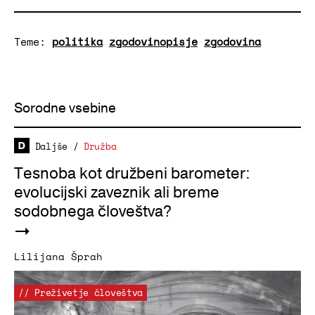
Teme:
politika
zgodovinopisje
zgodovina
Sorodne vsebine
Daljše
/
Družba
Tesnoba kot družbeni barometer:
evolucijski zaveznik ali breme
sodobnega človeštva?
Lilijana Šprah
// Preživetje človeštva