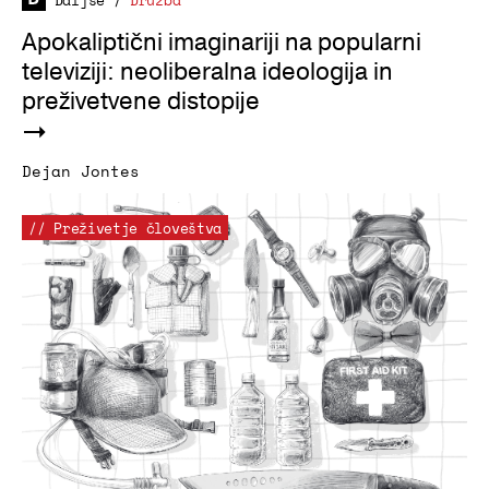
Daljše
/
Družba
Apokaliptični imaginariji na popularni
televiziji: neoliberalna ideologija in
preživetvene distopije
Dejan Jontes
// Preživetje človeštva