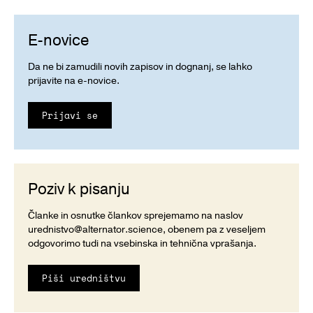
E-novice
Da ne bi zamudili novih zapisov in dognanj, se lahko
prijavite na e-novice.
Prijavi se
Poziv k pisanju
Članke in osnutke člankov sprejemamo na naslov
urednistvo@alternator.science
, obenem pa z veseljem
odgovorimo tudi na vsebinska in tehnična vprašanja.
Piši uredništvu