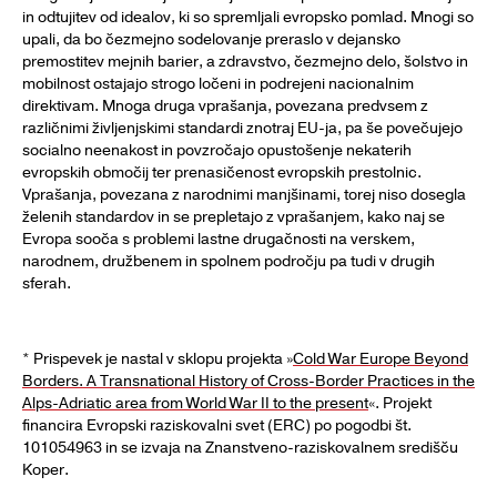
in odtujitev od idealov, ki so spremljali evropsko pomlad. Mnogi so
upali, da bo čezmejno sodelovanje preraslo v dejansko
premostitev mejnih barier, a zdravstvo, čezmejno delo, šolstvo in
mobilnost ostajajo strogo ločeni in podrejeni nacionalnim
direktivam. Mnoga druga vprašanja, povezana predvsem z
različnimi življenjskimi standardi znotraj EU-ja, pa še povečujejo
socialno neenakost in povzročajo opustošenje nekaterih
evropskih območij ter prenasičenost evropskih prestolnic.
Vprašanja, povezana z narodnimi manjšinami, torej niso dosegla
želenih standardov in se prepletajo z vprašanjem, kako naj se
Evropa sooča s problemi lastne drugačnosti na verskem,
narodnem, družbenem in spolnem področju pa tudi v drugih
sferah.
* Prispevek je nastal v sklopu projekta »
Cold War Europe Beyond
Borders. A Transnational History of Cross-Border Practices in the
Alps-Adriatic area from World War II to the present
«. Projekt
financira Evropski raziskovalni svet (ERC) po pogodbi št.
101054963
in se izvaja na Znanstveno-raziskovalnem središču
Koper.