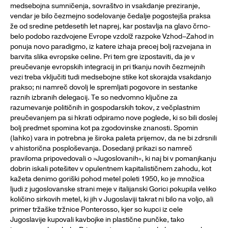
medsebojna sumničenja, sovraštvo in vsakdanje preziranje,
vendar je bilo čezmejno sodelovanje čedalje pogostejša praksa
že od sredine petdesetih let naprej, kar postavlja na glavo črno-
belo podobo razdvojene Evrope vzdolž razpoke Vzhod–Zahod in
ponuja novo paradigmo, iz katere izhaja precej bolj razvejana in
barvita slika evropske celine. Pri tem gre izpostaviti, da je v
preučevanje evropskih integracij in pri tkanju novih čezmejnih
vezi treba vključiti tudi medsebojne stike kot skorajda vsakdanjo
prakso; ni namreč dovolj le spremljati pogovore in sestanke
raznih izbranih delegacij. Te so nedvomno ključne za
razumevanje političnih in gospodarskih tokov, z večplastnim
preučevanjem pa si hkrati odpiramo nove poglede, ki so bili doslej
bolj predmet spomina kot pa zgodovinske znanosti. Spomin
(lahko) vara in potrebna je široka paleta prijemov, da ne bi zdrsnili
v ahistorična posploševanja. Dosedanji prikazi so namreč
praviloma pripovedovali o »Jugoslovanih«, ki naj bi v pomanjkanju
dobrin iskali potešitev v opulentnem kapitalističnem zahodu, kot
kažeta denimo goriški pohod metel poleti 1950, ko je množica
ljudi z jugoslovanske strani meje v italijanski Gorici pokupila veliko
količino sirkovih metel, ki jih v Jugoslaviji takrat ni bilo na voljo, ali
primer tržaške tržnice Ponterosso, kjer so kupci iz cele
Jugoslavije kupovali kavbojke in plastične punčke, tako