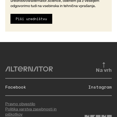
urednistvo@alternator.science
, obenem pa z veseljem
odgovorimo tudi na vsebinska in tehnična vprašanja.
Piši uredništvu
Na vrh
Facebook
Instagram
Pravno obvestilo
Politika varstva zasebnosti in
piškotkov