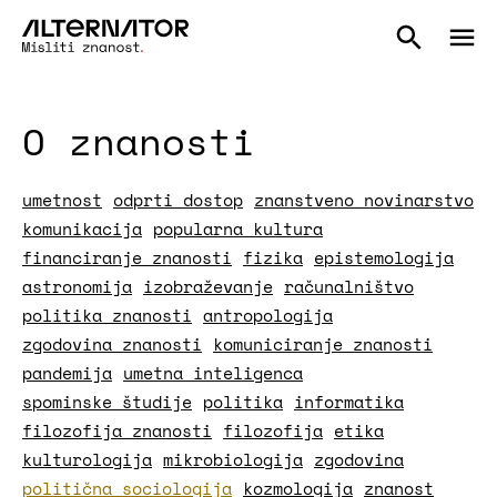
O znanosti
umetnost
odprti dostop
znanstveno novinarstvo
komunikacija
popularna kultura
financiranje znanosti
fizika
epistemologija
astronomija
izobraževanje
računalništvo
politika znanosti
antropologija
zgodovina znanosti
komuniciranje znanosti
pandemija
umetna inteligenca
spominske študije
politika
informatika
filozofija znanosti
filozofija
etika
kulturologija
mikrobiologija
zgodovina
politična sociologija
kozmologija
znanost