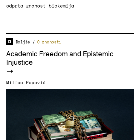
odprta znanost
biokemija
Daljše
/
O znanosti
Academic Freedom and Epistemic
Injustice
Milica Popović