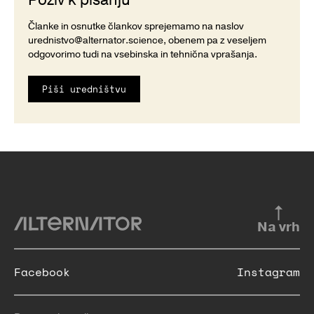
Članke in osnutke člankov sprejemamo na naslov
urednistvo@alternator.science
, obenem pa z veseljem
odgovorimo tudi na vsebinska in tehnična vprašanja.
Piši uredništvu
Na vrh
Facebook
Instagram