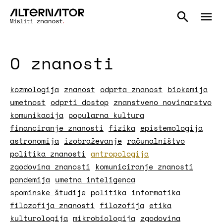
O znanosti
kozmologija
znanost
odprta znanost
biokemija
umetnost
odprti dostop
znanstveno novinarstvo
komunikacija
popularna kultura
financiranje znanosti
fizika
epistemologija
astronomija
izobraževanje
računalništvo
politika znanosti
antropologija
zgodovina znanosti
komuniciranje znanosti
pandemija
umetna inteligenca
spominske študije
politika
informatika
filozofija znanosti
filozofija
etika
kulturologija
mikrobiologija
zgodovina