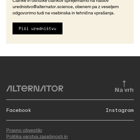
Članke in osnutke člankov sprejemamo na naslov
urednistvo@alternator.science
, obenem pa z veseljem
odgovorimo tudi na vsebinska in tehnična vprašanja.
Piši uredništvu
Na vrh
Facebook
Instagram
Pravno obvestilo
Politika varstva zasebnosti in