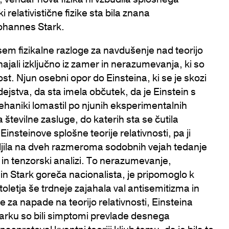
relativistične fizike sta bila znana
Johannes Stark.
sem fizikalne razloge za navdušenje nad teorijo
zhajali izključno iz zamer in nerazumevanja, ki so
t. Njun osebni opor do Einsteina, ki se je skozi
dejstva, da sta imela občutek, da je Einstein s
ehaniki lomastil po njunih eksperimentalnih
za številne zasluge, do katerih sta se čutila
nsteinove splošne teorije relativnosti, pa ji
meljila na dveh razmeroma sodobnih vejah tedanje
 in tenzorski analizi. To nerazumevanje,
 in Stark goreča nacionalista, je pripomoglo k
toletja še trdneje zajahala val antisemitizma in
e za napade na teorijo relativnosti, Einsteina
tarku so bili simptomi prevlade desnega