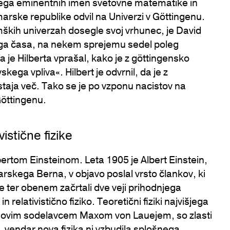
a bega eminentnih imen svetovne matematike in
weimarske republike odvil na Univerzi v Göttingenu.
mških univerzah dosegle svoj vrhunec, je David
ega časa, na nekem sprejemu sedel poleg
 je Hilberta vprašal, kako je z göttingensko
ega vpliva«. Hilbert je odvrnil, da je z
taja več. Tako se je po vzponu nacistov na
Göttingenu.
istične fizike
Albertom Einsteinom. Leta 1905 je Albert Einstein,
carskega Berna, v objavo poslal vrsto člankov, ki
ke ter obenem začrtali dve veji prihodnjega
relativistično fiziko. Teoretični fiziki najvišjega
govim sodelavcem Maxom von Lauejem, so zlasti
, vendar nova fizika ni vzbudila splošnega