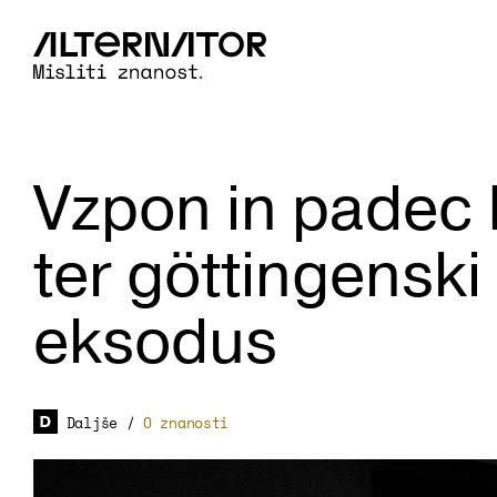
Vzpon in padec 
ter göttingensk
eksodus
Daljše
/
O znanosti