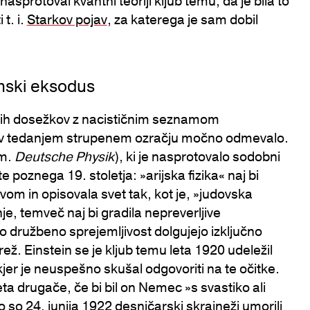
sprotoval kvantni teoriji kljub temu, da je bila to
 t. i.
Starkov pojav
, za katerega je sam dobil
mski eksodus
čnih dosežkov z nacističnim seznamom
je v tedanjem strupenem ozračju močno odmevalo.
em.
Deutsche Physik
), ki je nasprotovalo sodobni
te poznega 19. stoletja: »arijska fizika« naj bi
vom in opisovala svet tak, kot je, »judovska
je, temveč naj bi gradila nepreverljive
ojo družbeno sprejemljivost dolgujejo izključno
ž. Einstein se je kljub temu leta 1920 udeležil
er je neuspešno skušal odgovoriti na te očitke.
jeta drugače, če bi bil on Nemec »s svastiko ali
o so 24. junija 1922 desničarski skrajneži umorili