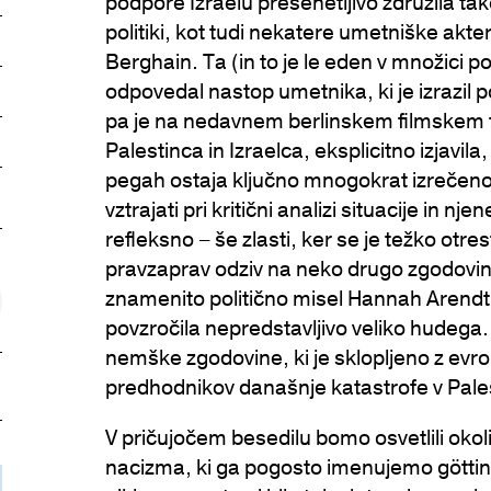
podpore Izraelu presenetljivo združila ta
politiki, kot tudi nekatere umetniške akter
Berghain. Ta (in to je le eden v množici
odpovedal nastop umetnika, ki je izrazil 
pa je na nedavnem berlinskem filmskem f
Palestinca in Izraelca, eksplicitno izjavila
ticlePage.COPY_LINK_A11Y
pegah ostaja ključno mnogokrat izrečeno 
vztrajati pri kritični analizi situacije in
refleksno – še zlasti, ker se je težko otr
pravzaprav odziv na neko drugo zgodovin
znamenito politično misel Hannah Arendt
povzročila nepredstavljivo veliko hudeg
nemške zgodovine, ki je sklopljeno z evro
predhodnikov današnje katastrofe v Pales
V pričujočem besedilu bomo osvetlili oko
nacizma, ki ga pogosto imenujemo göttin