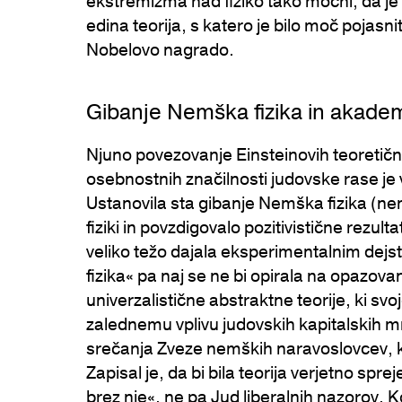
ekstremizma nad fiziko tako močni, da je na
edina teorija, s katero je bilo moč pojasniti
Nobelovo nagrado.
Gibanje Nemška fizika in akade
Njuno povezovanje Einsteinovih teoreti
osebnostnih značilnosti judovske rase 
Ustanovila sta gibanje Nemška fizika (n
fiziki in povzdigovalo pozitivistične rezulta
veliko težo dajala eksperimentalnim dejst
fizika« pa naj se ne bi opirala na opazovan
univerzalistične abstraktne teorije, ki sv
zalednemu vplivu judovskih kapitalskih mre
srečanja Zveze nemških naravoslovcev, kj
Zapisal je, da bi bila teorija verjetno spre
brez nje«, ne pa Jud liberalnih nazorov. K