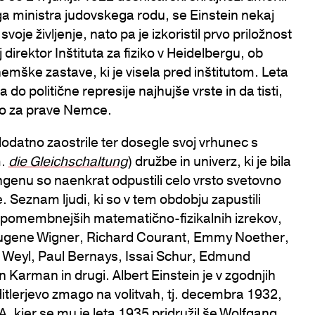
 ministra judovskega rodu, se Einstein nekaj
 svoje življenje, nato pa je izkoristil prvo priložnost
aj direktor Inštituta za fiziko v Heidelbergu, ob
emške zastave, ki je visela pred inštitutom. Leta
a do politične represije najhujše vrste in da tisti,
ajo za prave Nemce.
dodatno zaostrile ter dosegle svoj vrhunec s
m.
die Gleichschaltung
) družbe in univerz, ki je bila
ngenu so naenkrat odpustili celo vrsto svetovno
. Seznam ljudi, ki so v tem obdobju zapustili
jpomembnejših matematično-fizikalnih izrekov,
, Eugene Wigner, Richard Courant, Emmy Noether,
 Weyl, Paul Bernays, Issai Schur, Edmund
arman in drugi. Albert Einstein je v zgodnjih
d Hitlerjevo zmago na volitvah, tj. decembra 1932,
, kjer se mu je leta 1935 pridružil še Wolfgang