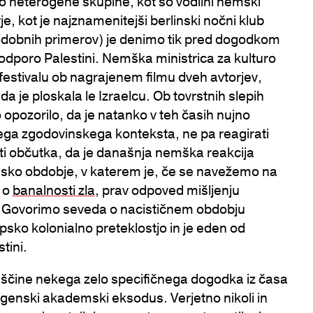
ko heterogene skupine, kot so vodilni nemški
je, kot je najznamenitejši berlinski nočni klub
 podobnih primerov) je denimo tik pred dogodkom
podporo Palestini. Nemška ministrica za kulturo
estivalu ob nagrajenem filmu dveh avtorjev,
, da je ploskala le Izraelcu. Ob tovrstnih slepih
opozorilo, da je natanko v teh časih nujno
 njenega zgodovinskega konteksta, ne pa reagirati
esti občutka, da je današnja nemška reakcija
sko obdobje, v katerem je, če se navežemo na
 o
banalnosti zla
, prav odpoved mišljenju
a. Govorimo seveda o nacističnem obdobju
psko kolonialno preteklostjo in je eden od
tini.
liščine nekega zelo specifičnega dogodka iz časa
genski akademski eksodus. Verjetno nikoli in