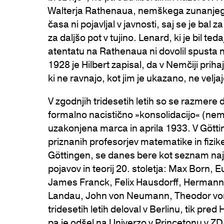
Walterja Rathenaua, nemškega zunanjega
časa ni pojavljal v javnosti, saj se je bal za
za daljšo pot v tujino. Lenard, ki je bil ted
atentatu na Rathenaua ni dovolil spusta n
1928 je Hilbert zapisal, da v Nemčiji prihaj
ki ne ravnajo, kot jim je ukazano, ne velj
V zgodnjih tridesetih letih so se razmere 
formalno nacistično »konsolidacijo« (ne
uzakonjena marca in aprila 1933. V Götti
priznanih profesorjev matematike in fizike
Göttingen, se danes bere kot seznam na
pojavov in teorij 20. stoletja: Max Born
James Franck, Felix Hausdorff, Hermann
Landau, John von Neumann, Theodor von K
tridesetih letih deloval v Berlinu, tik pre
pa je odšel na Univerzo v Princetonu v ZDA