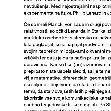
navdušenja. Med najostrejšimi nasprotniki 
eksperimentalna fizika Phillip Lenard in 
Če so imeli Planck, von Laue in drugi pov
relativnosti, so očitki Lenarda in Starka i
imeli tako osebno kot sistemsko razsežnos
leta poglabljal, se je napajal predvsem iz 
svojimi teoretičnimi objavami o kvantni m
vrtičkih ter da ju je na ta način prikrajšal 
upravičena. Kar se tiče (ne)razumevanja Ei
preprosto nista uspela slediti, saj je te
višje matematike, diferencialni geometriji
okrepljeno z dejstvom, da sta bila Lenard
temu, da sta v dvajsetih letih prejšnjega s
izkoristila vse svoje komunikacijske kanal
osebno ter judovske fizike nasploh. Pri S