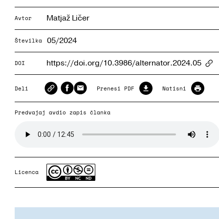
Matjaž Ličer
Avtor
05/2024
Številka
https://doi.org/10.3986/alternator.2024.05
DOI
Ar
Deli
Prenesi PDF
Natisni
Predvajaj avdio zapis članka
Licenca