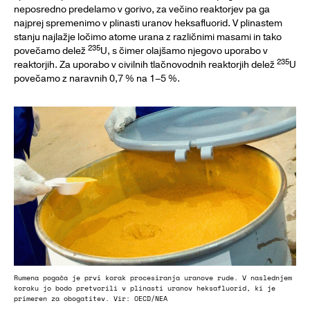
neposredno predelamo v gorivo, za večino reaktorjev pa ga
najprej spremenimo v plinasti uranov heksafluorid. V plinastem
stanju najlažje ločimo atome urana z različnimi masami in tako
235
povečamo delež
U, s čimer olajšamo njegovo uporabo v
235
reaktorjih. Za uporabo v civilnih tlačnovodnih reaktorjih delež
U
povečamo z naravnih 0,7 % na 1–5 %.
Rumena pogača je prvi korak procesiranja uranove rude. V naslednjem
koraku jo bodo pretvorili v plinasti uranov heksafluorid, ki je
primeren za obogatitev. Vir: OECD/NEA