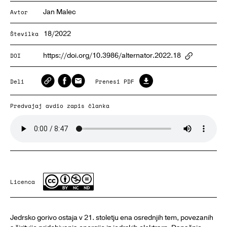
Jan Malec
Avtor
18/2022
Številka
https://doi.org/10.3986/alternator.2022.18
DOI
ArticlePa
Deli
Prenesi PDF
Predvajaj avdio zapis članka
Licenca
Jedrsko gorivo ostaja v 21. stoletju ena osrednjih tem, povezanih