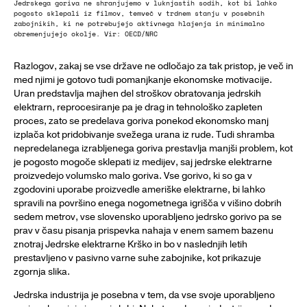
Jedrskega goriva ne shranjujemo v luknjastih sodih, kot bi lahko
pogosto sklepali iz filmov, temveč v trdnem stanju v posebnih
zabojnikih, ki ne potrebujejo aktivnega hlajenja in minimalno
obremenjujejo okolje. Vir: OECD/NRC
Razlogov, zakaj se vse države ne odločajo za tak pristop, je več in
med njimi je gotovo tudi pomanjkanje ekonomske motivacije.
Uran predstavlja majhen del stroškov obratovanja jedrskih
elektrarn, reprocesiranje pa je drag in tehnološko zapleten
proces, zato se predelava goriva ponekod ekonomsko manj
izplača kot pridobivanje svežega urana iz rude. Tudi shramba
nepredelanega izrabljenega goriva prestavlja manjši problem, kot
je pogosto mogoče sklepati iz medijev, saj jedrske elektrarne
proizvedejo volumsko malo goriva. Vse gorivo, ki so ga v
zgodovini uporabe proizvedle ameriške elektrarne, bi lahko
spravili na površino enega nogometnega igrišča v višino dobrih
sedem metrov, vse slovensko uporabljeno jedrsko gorivo pa se
prav v času pisanja prispevka nahaja v enem samem bazenu
znotraj Jedrske elektrarne Krško in bo v naslednjih letih
prestavljeno v pasivno varne suhe zabojnike, kot prikazuje
zgornja slika.
Jedrska industrija je posebna v tem, da vse svoje uporabljeno