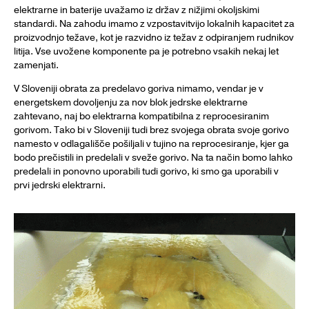
elektrarne in baterije uvažamo iz držav z nižjimi okoljskimi
standardi. Na zahodu imamo z vzpostavitvijo lokalnih kapacitet za
proizvodnjo težave, kot je razvidno iz težav z odpiranjem rudnikov
litija. Vse uvožene komponente pa je potrebno vsakih nekaj let
zamenjati.
V Sloveniji obrata za predelavo goriva nimamo, vendar je v
energetskem dovoljenju za nov blok jedrske elektrarne
zahtevano, naj bo elektrarna kompatibilna z reprocesiranim
gorivom. Tako bi v Sloveniji tudi brez svojega obrata svoje gorivo
namesto v odlagališče pošiljali v tujino na reprocesiranje, kjer ga
bodo prečistili in predelali v sveže gorivo. Na ta način bomo lahko
predelali in ponovno uporabili tudi gorivo, ki smo ga uporabili v
prvi jedrski elektrarni.