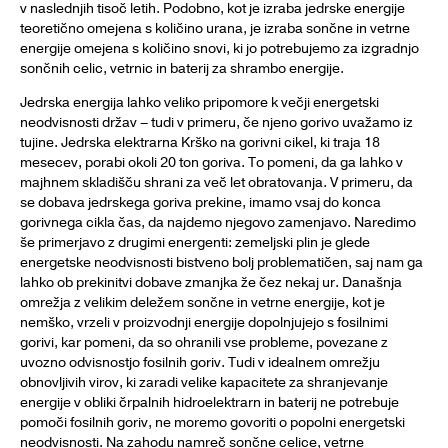
v naslednjih tisoč letih. Podobno, kot je izraba jedrske energije
teoretično omejena s količino urana, je izraba sončne in vetrne
energije omejena s količino snovi, ki jo potrebujemo za izgradnjo
sončnih celic, vetrnic in baterij za shrambo energije.
Jedrska energija lahko veliko pripomore k večji energetski
neodvisnosti držav – tudi v primeru, če njeno gorivo uvažamo iz
tujine. Jedrska elektrarna Krško na gorivni cikel, ki traja 18
mesecev, porabi okoli 20 ton goriva. To pomeni, da ga lahko v
majhnem skladišču shrani za več let obratovanja. V primeru, da
se dobava jedrskega goriva prekine, imamo vsaj do konca
gorivnega cikla čas, da najdemo njegovo zamenjavo. Naredimo
še primerjavo z drugimi energenti: zemeljski plin je glede
energetske neodvisnosti bistveno bolj problematičen, saj nam ga
lahko ob prekinitvi dobave zmanjka že čez nekaj ur. Današnja
omrežja z velikim deležem sončne in vetrne energije, kot je
nemško, vrzeli v proizvodnji energije dopolnjujejo s fosilnimi
gorivi, kar pomeni, da so ohranili vse probleme, povezane z
uvozno odvisnostjo fosilnih goriv. Tudi v idealnem omrežju
obnovljivih virov, ki zaradi velike kapacitete za shranjevanje
energije v obliki črpalnih hidroelektrarn in baterij ne potrebuje
pomoči fosilnih goriv, ne moremo govoriti o popolni energetski
neodvisnosti. Na zahodu namreč sončne celice, vetrne