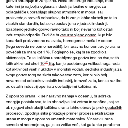
gorivo shranjuje in zanj skrbi. Nekatere druge industrije, med
katerimi je najbolj zloglasna industrija fosilne energije, za
odlagališče uporabljajo skupno atmosfero in morja, saj
proizvedejo preveč odpadkov, da bi zanje lahko skrbeli po tako
visokih standardih, kot so vzpostavljena v jedrski industriji.
Izrabljeno jedrsko gorivo ravno tako ni bolj nevarno kot ostali
industrijski odpadki. Tudi če bi
vse izrabljeno gorivo
, ki je bilo
kadarkoli proizvedeno na svetu, homogeno zmešali v ocean
(tega seveda ne bomo naredili!), bi naravno
koncentracijo urana
povečali za manj kot 1 %. Poglejmo še, kaj bi se zgodilo z
aktivnostjo. Taka količina uporabljenega goriva ima po dvajsetih
22
letih aktivnost okoli
10
Bq
, kar je podobnega velikostnega reda
kot aktivnost vseh nuklidov v morskih vodah. Jedrska industrija za
svoje gorivo torej ne skrbi tako vestno zato, ker bi bilo bolj
nevarno od odpadkov ostalih industrij, temveč zato, ker za razliko
od ostalih industrij operira z obvladljivimi količinami.
Z uporabo urana, ki se naravno nahaja v oceanu, bi jedrska
energija postala vsaj tako obnovljiva kot vetrna in sončna, saj se
ob njegovi ekstrakciji količina urana lahko obnavlja prek
geoloških
procesov
. Spodnja slika prikazuje primer procesa ekstrakcije
urana iz morja z uporabo umetnih materialov. V naravi urana
seveda ni neomejeno, ga je pa veliko več, kot ga lahko porabimo