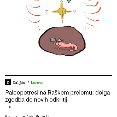
Daljše
/
Narava
Paleopotresi na Raškem prelomu: dolga
zgodba do novih odkritij
Petra Jamšek Rupnik