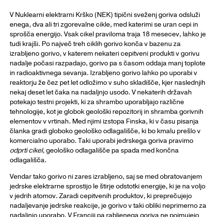
V Nuklearni elektrarni Krško (NEK) tipični sveženj goriva odsluži
enega, dva ali tri zgorevalne cikle, med katerimi se uran cepi in
sprošča energijo. Vsak cikel praviloma traja 18 mesecev, lahko je
tudi krajši. Po največ treh ciklih gorivo konča v bazenu za
izrabljeno gorivo, v katerem nekateri cepitveni produkti v gorivu
nadalje počasi razpadajo, gorivo pa s časom oddaja manj toplote
in radioaktivnega sevanja. Izrabljeno gorivo lahko po uporabi v
reaktorju že čez pet let odložimo v suho skladišče, kjer naslednjih
nekaj deset let čaka na nadaljnjo usodo. V nekaterih državah
potekajo testni projekti, ki za shrambo uporabljajo različne
tehnologije, kot je globok geološki repozitorij in shramba gorivnih
elementov v vrtinah. Med njimi izstopa Finska, ki v času pisanja
članka gradi globoko geološko odlagališče, ki bo kmalu prešlo v
komercialno uporabo. Taki uporabi jedrskega goriva pravimo
odprti cikel
, geološko odlagališče pa spada med končna
odlagališča.
Vendar tako gorivo ni zares izrabljeno, saj se med obratovanjem
jedrske elektrarne sprostijo le štirje odstotki energije, ki je na voljo
v jedrih atomov. Zaradi cepitvenih produktov, ki preprečujejo
nadaljevanje jedrske reakcije, je gorivo v taki obliki neprimerno za
nadaljnjo uporabo. V Franciji pa rabljenega goriva ne pojmujejo