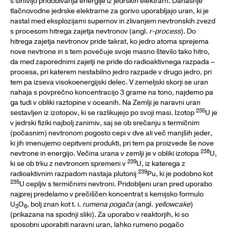
s širitvijo pridobivanja energije iz jedrskih elektrarn. Današnje
tlačnovodne jedrske elektrarne za gorivo uporabljajo uran, ki je
nastal med eksplozijami supernov in zlivanjem nevtronskih zvezd
s procesom hitrega zajetja nevtronov (angl.
r-process
). Do
hitrega zajetja nevtronov pride takrat, ko jedro atoma sprejema
nove nevtrone in s tem povečuje svoje masno število tako hitro,
da med zaporednimi zajetji ne pride do radioaktivnega razpada –
procesa, pri katerem nestabilno jedro razpade v drugo jedro, pri
tem pa izseva visokoenergijski delec. V zemeljski skorji se uran
nahaja s povprečno koncentracijo 3 grame na tono, najdemo pa
ga tudi v obliki raztopine v oceanih. Na Zemlji je naravni uran
235
sestavljen iz izotopov, ki se razlikujejo po svoji masi. Izotop
U je
v jedrski fiziki najbolj zanimiv, saj se ob srečanju s termičnim
(počasnim) nevtronom pogosto cepi v dve ali več manjših jeder,
ki jih imenujemo cepitveni produkti, pri tem pa proizvede še nove
238
nevtrone in energijo. Večina urana v zemlji je v obliki izotopa
U,
239
ki se ob trku z nevtronom spremeni v
U, iz katerega z
239
radioaktivnim razpadom nastaja plutonij
Pu, ki je podobno kot
235
U cepljiv s termičnimi nevtroni. Pridobljeni uran pred uporabo
najprej predelamo v prečiščen koncentrat s kemijsko formulo
U
O
, bolj znan kot t. i.
rumena pogača
(angl.
yellowcake
)
3
8
(prikazana na spodnji sliki). Za uporabo v reaktorjih, ki so
sposobni uporabiti naravni uran, lahko rumeno pogačo