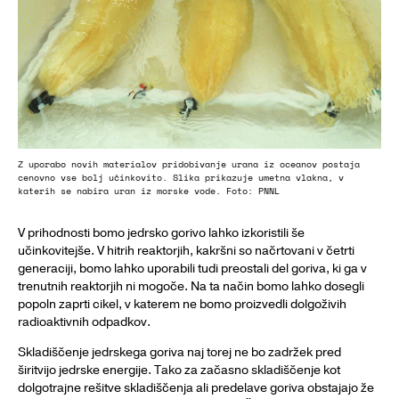
Z uporabo novih materialov pridobivanje urana iz oceanov postaja
cenovno vse bolj učinkovito. Slika prikazuje umetna vlakna, v
katerih se nabira uran iz morske vode. Foto: PNNL
V prihodnosti bomo jedrsko gorivo lahko izkoristili še
učinkovitejše. V hitrih reaktorjih, kakršni so načrtovani v četrti
generaciji, bomo lahko uporabili tudi preostali del goriva, ki ga v
trenutnih reaktorjih ni mogoče. Na ta način bomo lahko dosegli
popoln zaprti cikel, v katerem ne bomo proizvedli dolgoživih
radioaktivnih odpadkov.
Skladiščenje jedrskega goriva naj torej ne bo zadržek pred
širitvijo jedrske energije. Tako za začasno skladiščenje kot
dolgotrajne rešitve skladiščenja ali predelave goriva obstajajo že