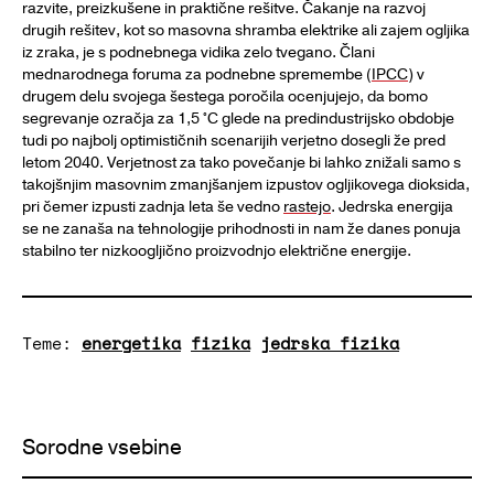
razvite, preizkušene in praktične rešitve. Čakanje na razvoj
drugih rešitev, kot so masovna shramba elektrike ali zajem ogljika
iz zraka, je s podnebnega vidika zelo tvegano. Člani
mednarodnega foruma za podnebne spremembe (
IPCC
) v
drugem delu svojega šestega poročila ocenjujejo, da bomo
segrevanje ozračja za 1,5 °C glede na predindustrijsko obdobje
tudi po najbolj optimističnih scenarijih verjetno dosegli že pred
letom 2040. Verjetnost za tako povečanje bi lahko znižali samo s
takojšnjim masovnim zmanjšanjem izpustov ogljikovega dioksida,
pri čemer izpusti zadnja leta še vedno
rastejo
. Jedrska energija
se ne zanaša na tehnologije prihodnosti in nam že danes ponuja
stabilno ter nizkoogljično proizvodnjo električne energije.
Teme:
energetika
fizika
jedrska fizika
Sorodne vsebine