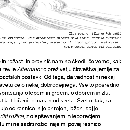
Ilustracija: Milanka Fabjančič
vice pridržane. Brez predhodnega pisnega dovoljenja imetnika avtorskih
ibuiranje, javna priobčitev, predelava ali druga uporaba ilustracije v
kakršnemkoli obsegu ali postopku.
 in rožast, in prav nič nam ne škodi, če vemo, kak
a revije
Alternator
o preživetju človeštva jemlje za
lozofskih postavk. Od tega, da vednost ni nekaj
o svetu celo nekaj dobrodejnega. Vse to posredno
 vprašanja o lepem in grdem, o dobrem in zlu.
 kot ločeni od nas in od sveta. Svet ni tak, za
e od resnice in je prirejen, lažen, saj je
diti rožice
, z olepševanjem in leporečjem.
 mi ne saditi rožic, raje mi povej resnico.