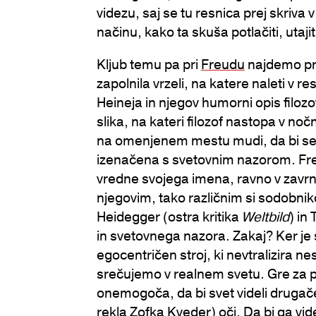
videzu, saj se tu resnica prej skriva 
načinu, kako ta skuša potlačiti, utajiti
Kljub temu pa pri
Freudu
najdemo pres
zapolnila vrzeli, na katere naleti v 
Heineja in njegov humorni opis filo
slika, na kateri filozof nastopa v noč
na omenjenem mestu mudi, da bi se čim
izenačena s svetovnim nazorom. Freu
vredne svojega imena, ravno v zavrn
njegovim, tako različnim si sodobni
Heidegger (ostra kritika
Weltbild
) in
in svetovnega nazora. Zakaj? Ker je s
egocentričen stroj, ki nevtralizira ne
srečujemo v realnem svetu. Gre za 
onemogoča, da bi svet videli drugače 
rekla Zofka Kveder) oči. Da bi ga vide