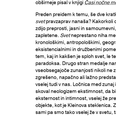
obširneje pisal v knjigi
Časi nočne m
Preden preidem k temu, še dve kratki
svet
pravzaprav nanaša? Kakorkoli ob
zdijo preprosti, jasni in samoumevni,
zapletene.
Svet
neprestano niha med 
kronološkimi, antropološkimi, geogra
eksistencialnimi in družbenimi pome
tem, kaj in kakšen je sploh svet, le t
paradoksa. Drugo stran medalje nam
vseobsegajoče zunanjosti nikoli ne z
zgrešeno, napačno ali lažno predsta
vselej tudi v nas. Ločnica med zunaj 
skoval neologizem ekstimnost, da bi 
eksternost in intimnost, vselej že pr
objekte, kot je Kleinova steklenica. Z
sami pa smo tako vselej že v svetu, t