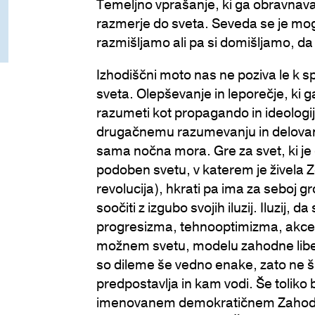
Temeljno vprašanje, ki ga obravnava
razmerje do sveta. Seveda se je mog
razmišljamo ali pa si domišljamo, da
Izhodiščni moto nas ne poziva le k s
sveta. Olepševanje in leporečje, ki g
razumeti kot propagando in ideologi
drugačnemu razumevanju in delovanj
sama nočna mora. Gre za svet, ki je 
podoben svetu, v katerem je živela Z
revolucija), hkrati pa ima za seboj gr
soočiti z izgubo svojih iluzij. Iluzij, 
progresizma, tehnooptimizma, akceler
možnem svetu, modelu zahodne liber
so dileme še vedno enake, zato ne š
predpostavlja in kam vodi. Še toliko 
imenovanem demokratičnem Zahodu