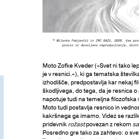
©
Milanka Fabjančič in ZRC SAZU, 2026. Vse pra
pravic ni dovoljeno reproduciranje, distr
Moto Zofke Kveder (»Svet ni tako lep
je v resnici.«), ki ga tematska številk
izhodišče, predpostavlja kar nekaj fi
škodljivega, do tega, da je resnica 
napotuje tudi na temeljna filozofska
Moto tudi postavlja resnico in vednost
kakršnega ga imamo. Videz se razlikuj
pridevnik
rožast
povezan z rekom
sa
Posredno gre tako za zahtevo: o svetu