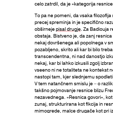
celo zatrdil, da je »kategorija resnic
To pa ne pomeni, da vsaka filozofija
precej spreminja in je specifično ra
obširneje
pisal drugje
. Za Badiouja 
obstaja. Bistveno je, da zanj resni
nekaj dovršenega ali popolnega v smis
pozabljeno, skrito ali kar bi bilo tre
transcendentna, ni nad danostjo izku
nekaj, kar bi lahko izkusili zgolj izb
vseeno ni ne totaliteta ne kontekst ne
nastopi tam, kjer slednjemu spodleti
V tem natančnem smislu je – o razli
takšno pojmovanje resnice blizu Fre
nezavednega. »Resnica govori«, kot 
zunaj, strukturirana kot fikcija in re
mimogrede, malce drugače kot pri iz