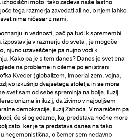
 izhodiščni moto, tako zadeva naše lastno
oče tega razmerja zavedati ali ne, o njem lahko
 svet nima ničesar z nami.
poznanju in vednosti, pač pa tudi k spremembi
a izpostavlja v razmerju do sveta , je mogoče
jo, njuno uzaveščenje pa nujno vodi k
u. Kako pa je s tem danes? Danes je svet ena
glede na probleme in dileme po eni strani
ofka Kveder (globalizem, imperializem, vojna,
ozljivo izkušnjo dvajsetega stoletja in se mora
da se svet sam od sebe spreminja na bolje, iluzij
acionizma in iluzij, da živimo v najboljšem
alne demokracije, iluzij Zahoda. V marsičem pa
kodi, če si ogledamo, kaj predstava nočne more
bolj zato, ker je ta predstava danes na tako
 hegemonistična, o čemer sem nedavno