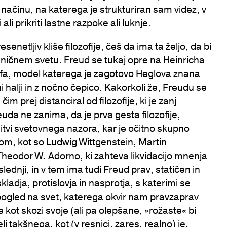
v načinu, na katerega je strukturiran sam videz, v
 ali prikriti lastne razpoke ali luknje.
enetljiv kliše filozofije, češ da ima ta željo, da bi
resničnem svetu. Freud se tukaj
opre
na Heinricha
zofa, model katerega je zagotovo Heglova znana
ni halji in z nočno čepico. Kakorkoli že, Freudu se
 prej distanciral od filozofije, ki je zanj
da ne zanima, da je prva gesta filozofije,
itvi svetovnega nazora, kar je očitno skupno
kom, kot so
Ludwig Wittgenstein
, Martin
 Theodor W. Adorno, ki zahteva likvidacijo mnenja
lednji, in v tem ima tudi Freud prav, statičen in
skladja, protislovja in nasprotja, s katerimi se
pogled na svet, katerega okvir nam pravzaprav
kot skozi svoje (ali pa olepšane, »rožaste« bi
li takšnega, kot (v resnici, zares, realno) je.