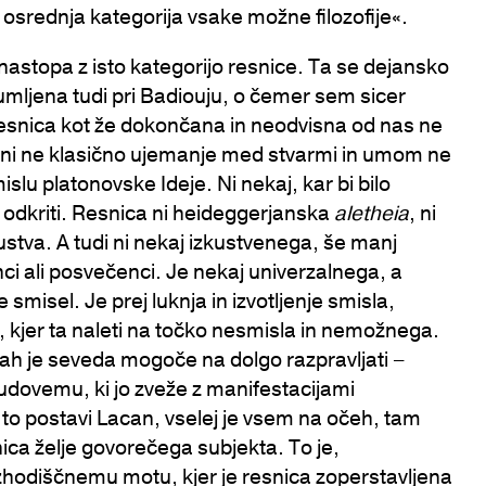
e osrednja kategorija vsake možne filozofije«.
 nastopa z isto kategorijo resnice. Ta se dejansko
zumljena tudi pri Badiouju, o čemer sem sicer
resnica kot že dokončana in neodvisna od nas ne
ca ni ne klasično ujemanje med stvarmi in umom ne
lu platonovske Ideje. Ni nekaj, kar bi bilo
ba odkriti. Resnica ni heideggerjanska
aletheia
, ni
stva. A tudi ni nekaj izkustvenega, še manj
ranci ali posvečenci. Je nekaj univerzalnega, a
 smisel. Je prej luknja in izvotljenje smisla,
, kjer ta naleti na točko nesmisla in nemožnega.
kah je seveda mogoče na dolgo razpravljati –
udovemu, ki jo zveže z manifestacijami
to postavi Lacan, vselej je vsem na očeh, tam
snica želje govorečega subjekta. To je,
hodiščnemu motu, kjer je resnica zoperstavljena