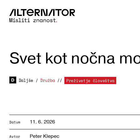
Svet kot nočna m
Daljše
/
Družba
//
Preživetje človeštva
11. 6. 2026
Datum
Peter Klepec
Avtor