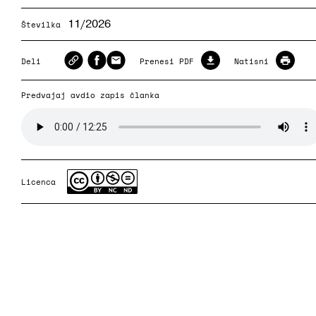
11/2026
Številka
Deli
Prenesi PDF
Natisni
Predvajaj avdio zapis članka
Licenca