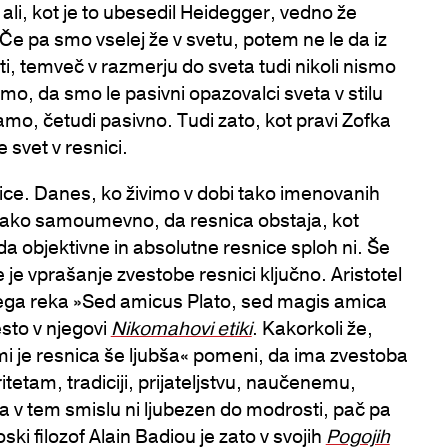
li, kot je to ubesedil Heidegger, vedno že
 Če pa smo vselej že v svetu, potem ne le da iz
ti, temveč v razmerju do sveta tudi nikoli nismo
mo, da smo le pasivni opazovalci sveta v stilu
mo, četudi pasivno. Tudi zato, kot pravi Zofka
 svet v resnici.
ce. Danes, ko živimo v dobi tako imenovanih
č tako samoumevno, da resnica obstaja, kot
da objektivne in absolutne resnice sploh ni. Še
ofe je vprašanje zvestobe resnici ključno. Aristotel
anega reka »Sed amicus Plato, sed magis amica
sto v njegovi
Nikomahovi etiki
. Kakorkoli že,
, mi je resnica še ljubša« pomeni, da ima zvestoba
tetam, tradiciji, prijateljstvu, naučenemu,
ja v tem smislu ni ljubezen do modrosti, pač pa
ki filozof Alain Badiou je zato v svojih
Pogojih