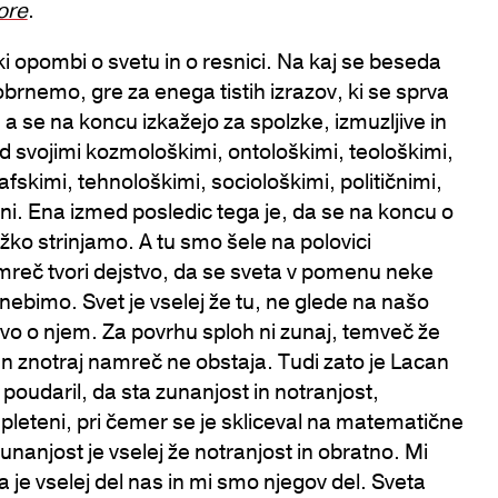
ore
.
 opombi o svetu in o resnici. Na kaj se beseda
rnemo, gre za enega tistih izrazov, ki se sprva
 a se na koncu izkažejo za spolzke, izmuzljive in
svojimi kozmološkimi, ontološkimi, teološkimi,
fskimi, tehnološkimi, sociološkimi, političnimi,
ni. Ena izmed posledic tega je, da se na koncu o
ežko strinjamo. A tu smo šele na polovici
reč tvori dejstvo, da se sveta v pomenu neke
nebimo. Svet je vselej že tu, ne glede na našo
vo o njem. Za povrhu sploh ni zunaj, temveč že
in znotraj namreč ne obstaja. Tudi zato je Lacan
poudaril, da sta zunanjost in notranjost,
epleteni, pri čemer se je skliceval na matematične
unanjost je vselej že notranjost in obratno. Mi
a je vselej del nas in mi smo njegov del. Sveta