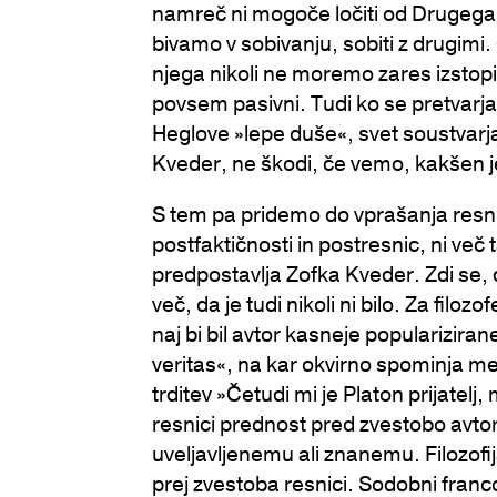
namreč ni mogoče ločiti od Drugega a
bivamo v sobivanju, sobiti z drugimi.
njega nikoli ne moremo zares izstopi
povsem pasivni. Tudi ko se pretvarja
Heglove »lepe duše«, svet soustvarja
Kveder, ne škodi, če vemo, kakšen je
S tem pa pridemo do vprašanja resni
postfaktičnosti in postresnic, ni ve
predpostavlja Zofka Kveder. Zdi se, 
več, da je tudi nikoli ni bilo. Za filoz
naj bi bil avtor kasneje popularizir
veritas«, na kar okvirno spominja me
trditev »Četudi mi je Platon prijatelj
resnici prednost pred zvestobo avtori
uveljavljenemu ali znanemu. Filozofi
prej zvestoba resnici. Sodobni francos