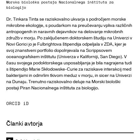
Morska biološka postaja Nacionalnega inštituta za
biologijo
Dr. Tinkara Tinta se raziskovalno ukvarja s področjem morske
mikrobne ekologije, s poudarkom na preučevanju vpliva različnih
antropogenih in naravnih dejavnikov na delovanje mikrobnih
združb v morju. Po zaključenem doktorskem študiju na Univerzi v
Novi Gorici jo je Fulbrightova štipendija odpeljala v ZDA, kjer je
svoj znanstveni portfolio dopolnjevala na Scrippsovem
oceanografskem inštitutu (Univerza v Kaliforniji, San Diego). V
času svojega podoktorskega usposabljanja je bila nagrajena tudi
s štipendijo Marie Skłodowske-Curie za raziskave interakcij med
bakterijami in odmrlim tkivom meduz v morju, in sicer na Univerzi
na Dunaju. Trenutno raziskovalno deluje na Morski biološki
postaji Piran Nacionalnega inštituta za biologijo.
ORCID iD
Članki avtorja