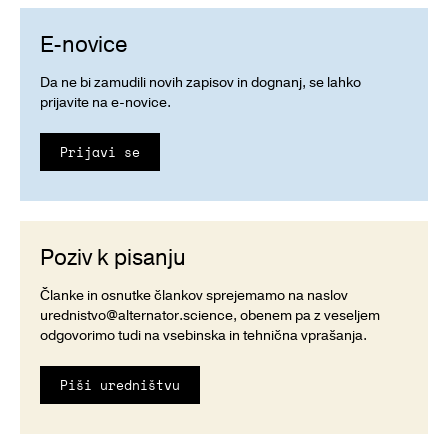
E-novice
Da ne bi zamudili novih zapisov in dognanj, se lahko
prijavite na e-novice.
Prijavi se
Poziv k pisanju
Članke in osnutke člankov sprejemamo na naslov
urednistvo@alternator.science
, obenem pa z veseljem
odgovorimo tudi na vsebinska in tehnična vprašanja.
Piši uredništvu