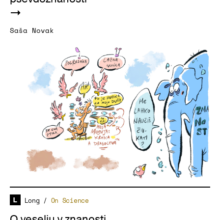
Saša Novak
Long
/
On Science
O veselju v znanosti