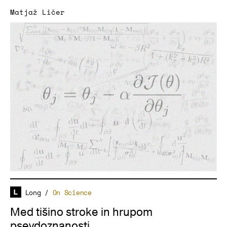
Matjaž Ličer
Long
/
On Science
Med tišino stroke in hrupom
psevdoznanosti