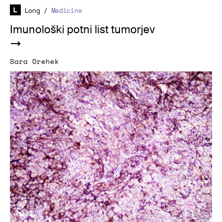
Long
/
Medicine
Imunološki potni list tumorjev
Sara Orehek