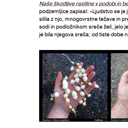
Naše škodljive rastline v podobi in b
podzemljice zapisal: »Ljudstvo se je je
silila z njo, mnogovrstne težave in p
sodi in podložnikom sreče želi, jelo 
je bila njegova sreča; od tiste dobe 