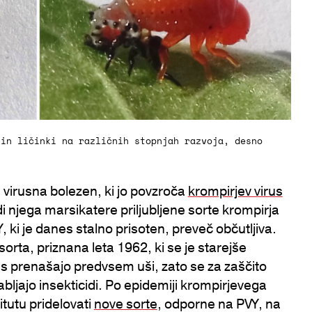
 in ličinki na različnih stopnjah razvoja, desno
a virusna bolezen, ki jo povzroča
krompirjev virus
i njega marsikatere priljubljene sorte krompirja
VY, ki je danes stalno prisoten, preveč občutljiva.
sorta, priznana leta 1962, ki se je starejše
us prenašajo predvsem uši, zato se za zaščito
ljajo insekticidi. Po epidemiji krompirjevega
itutu pridelovati
nove sorte
, odporne na PVY, na