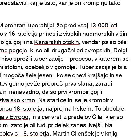
predstaviti, kaj je tisto, kar je pri krompirju tako
i prehrani uporabljali že pred vsaj
13.000 leti
,
 v 16. stoletju prinesli z visokih nadmorskih višin
o ga gojili na
Kanarskih otokih
, vendar pa so bile
tne pogoje
, ki so bili drugačni od evropskih. Dolgi
iso sprožili tuberizacije – procesa, v katerem se
stoloni, odebelijo v gomolje. Tuberizacija je bila
pi mogoča šele jeseni, ko se dnevi krajšajo in se
tev gomoljev že prepreči prva slana, zaradi
 ni nenavadno, da so prvi krompir gojili
 živalsko krmo
. Na stari celini se je krompir v
oncu 18. stoletja
, najprej na Irskem. To obdobje
a v Evropo
, in sicer vrst iz predelov Čila, kjer so
m, zato je bil tudi pridelek zanesljivejši. Na
polovici 18. stoletja
. Martin Cilenšek je v knjigi