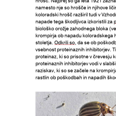
hrošč. Najprej so ga leta 1921 zaznal
namesto nje so hrošče in njihove ličin
koloradski hrošč razširil tudi v Vzh
napade tega škodljivca izkoristili za
p
biološko orožje zahodnega bloka (več
krompirja ob napadu koloradskega hro
stoletja.
Odkrili so
, da se ob poškodb
vsebnost proteinaznih inhibitorjev. T
proteinaz, ki so prisotne v črevesju
proteinaznih inhibitorjev vodi v slabš
raziskav, ki so se začele na krompirj
rastlin ob poškodbah in napadih škod