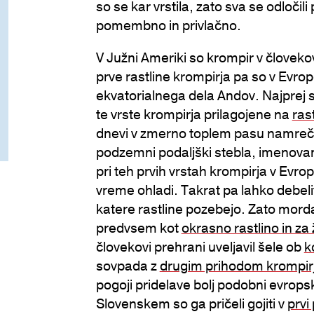
so se kar vrstila, zato sva se odločili 
pomembno in privlačno.
V Južni Ameriki so krompir v človekov
prve rastline krompirja pa so v Evropo
ekvatorialnega dela Andov. Najprej s
te vrste krompirja prilagojene na
ras
dnevi v zmerno toplem pasu namreč n
podzemni podaljški stebla, imenovani 
pri teh prvih vrstah krompirja v Evro
vreme ohladi. Takrat pa lahko debeli
katere rastline pozebejo. Zato morda
predvsem kot
okrasno rastlino in za
človekovi prehrani uveljavil šele ob
k
sovpada z
drugim prihodom krompirj
pogoji pridelave bolj podobni evropski
Slovenskem so ga pričeli gojiti v
prvi 