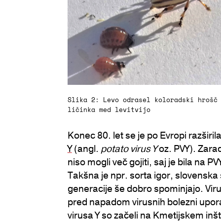
Slika 2: Levo odrasel koloradski hrošč
ličinka med levitvijo
Konec 80. let se je po Evropi razširil
Y
(angl.
potato virus Y
oz. PVY). Zarad
niso mogli več gojiti, saj je bila na P
Takšna je npr. sorta igor, slovenska 
generacije še dobro spominjajo. Vir
pred napadom virusnih bolezni uporab
virusa Y so začeli na Kmetijskem inšt