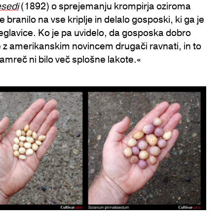
esedi
(1892) o sprejemanju krompirja oziroma
 branilo na vse kriplje in delalo gosposki, ki ga je
reglavice. Ko je pa uvidelo, da gosposka dobro
je z amerikanskim novincem drugači ravnati, in to
namreč ni bilo več splošne lakote.«