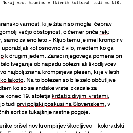
. Nekaj vrst hranimo v tkivnih kulturah tudi na NIB.
hransko varnost, ki je žita niso mogla, čeprav
 gomolji večjo obstojnost, o čemer priča
rek
:
 samo za eno leto.« Kljub temu je imel krompir v
uporabljali kot osnovno živilo, medtem ko ga
go
k drugim jedem. Zaradi njegovega pomena pri
bilo tveganje ob napadu bolezni ali škodljivcev
vo najbolj znana krompirjeva plesen, ki je v letih
iko lakoto
. Na to bolezen so bile zelo občutljive
medtem ko so se andske vrste izkazale za
te konec 19. stoletja
križati z divjimi vrstami
,
jo tudi
prvi poljski poskusi na Slovenskem
, v
ičnih sort za tukajšnje rastne pogoje.
erike prišel nov krompirjev škodljivec – koloradski