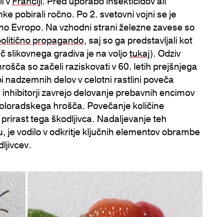
i v
Franciji
. Pred uporabo insekticidov ali
ke pobirali ročno. Po 2. svetovni vojni se je
odno Evropo. Na vzhodni strani železne zavese so
olitično propagando
, saj so ga predstavljali kot
 slikovnega gradiva je na voljo
tukaj
). Odziv
šča so začeli raziskovati v 60. letih prejšnjega
i nadzemnih delov v celotni rastlini poveča
i inhibitorji zavrejo delovanje prebavnih encimov
 koloradskega hrošča. Povečanje količine
i prirast tega škodljivca. Nadaljevanje teh
u, je vodilo v odkritje ključnih elementov obrambe
ljivcev.