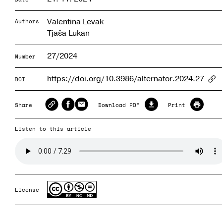
Valentina Levak
Authors
Tjaša Lukan
27/2024
Number
https://doi.org/10.3986/alternator.2024.27
DOI
Ar
Share
Download PDF
Print
Listen to this article
License