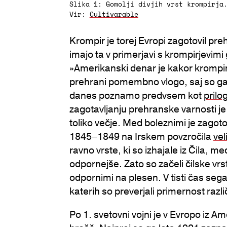
Slika 1: Gomolji divjih vrst krompirja
Vir:
Cultivarable
Krompir je torej Evropi zagotovil pre
imajo ta v primerjavi s krompirjevimi
»Amerikanski denar je kakor krompir,
prehrani pomembno vlogo, saj so ga 
danes poznamo predvsem kot
prilo
zagotavljanju prehranske varnosti je 
toliko večje. Med boleznimi je zagoto
1845–1849 na Irskem povzročila
vel
ravno vrste, ki so izhajale iz Čila, 
odpornejše. Zato so začeli čilske vrs
odpornimi na plesen. V tisti čas sega
katerih so preverjali primernost razl
Po 1. svetovni vojni je v Evropo iz Am