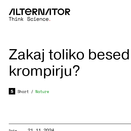
Zakaj toliko besed
krompirju?
Short
/
Nature
21. 11. 2024
Date