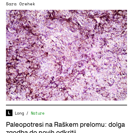
Sara Orehek
Long
/
Nature
Paleopotresi na Raškem prelomu: dolga
zgodba do novih odkritij