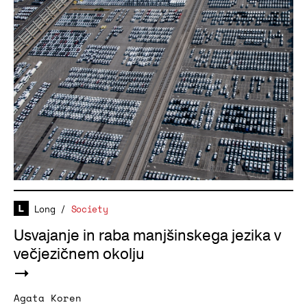
Long
/
Society
Usvajanje in raba manjšinskega jezika v
večjezičnem okolju
Agata Koren