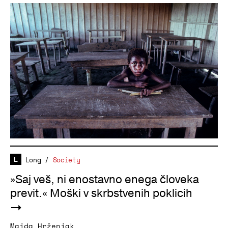
Long
/
Society
»Saj veš, ni enostavno enega človeka
previt.« Moški v skrbstvenih poklicih
Majda Hrženjak