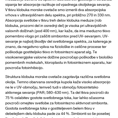
sipanja ter absorpcije razlikuje od vpadnega okoljskega sevanja.
V tkivu klobuka morske cvetače smo izmerili dva absorpcijska
vrhova v ultravijoličnem delu spektra, pri približno 270 in 330 nm.
Absorpcija svetlobe v tkivu treh delov klobuka meduze (rob
klobuka, prozorni del in osrednji del) je visoka pri ultravijoličnih
valovnih dolžinah (pod 400 nm), kar kaže, da ima meduzno tkivo
pomembno vlogo pri zaščiti simbiontov pred UV-sevanjem. UV-
sevanje je najbolj škodljiv del svetlobnega spektra, za katerega je
znano, da negativno vpliva na fiziološke in celične procese ter
poškoduje gostiteljsko tkivo in fotosintezni aparat alg. Te
visokoenergijske valovne dolžine povzročajo poškodbe v biološko
pomembnih molekulah, kloroplastu in fotosinteznem aparatu, kar
povzroča fotoinhibicijo.
Struktura klobuka morske cvetače zagotavlja različna svetlobna
okolja. Temno obarvana osrednja kupola kaže visoko absorpcijo
ne le v UV-območju, temveč tudi v območju fotosintetsko
aktivnega sevanja (PAR; 580–630 nm). Ta del tkiva povzroči do
75 % oslabitev gostote svetlobnega toka, kar lahko sčasoma
povzroči omejitev svetlobe za fotosintezno aktivnost simbionta.
Gostota svetlobnega toka v gostiteljevem belem tkivu v
debelejšem delu klobuka pade za 44 %. Simbionti so še posebej