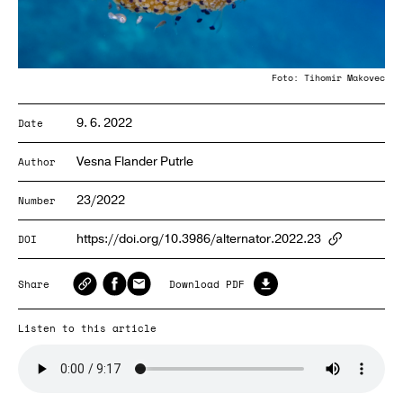
Foto: Tihomir Makovec
9. 6. 2022
Date
Vesna Flander Putrle
Author
23/2022
Number
https://doi.org/10.3986/alternator.2022.23
DOI
ArticlePa
Share
Download PDF
Listen to this article