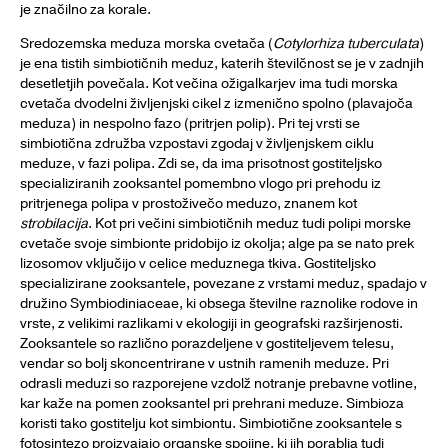
je značilno za korale.
Sredozemska meduza morska cvetača (
Cotylorhiza tuberculata
)
je ena tistih simbiotičnih meduz, katerih številčnost se je v zadnjih
desetletjih povečala. Kot večina ožigalkarjev ima tudi morska
cvetača dvodelni življenjski cikel z izmenično spolno (plavajoča
meduza) in nespolno fazo (pritrjen polip). Pri tej vrsti se
simbiotična združba vzpostavi zgodaj v življenjskem ciklu
meduze, v fazi polipa. Zdi se, da ima prisotnost gostiteljsko
specializiranih zooksantel pomembno vlogo pri prehodu iz
pritrjenega polipa v prostoživečo meduzo, znanem kot
strobilacija
. Kot pri večini simbiotičnih meduz tudi polipi morske
cvetače svoje simbionte pridobijo iz okolja; alge pa se nato prek
lizosomov vključijo v celice meduznega tkiva. Gostiteljsko
specializirane zooksantele, povezane z vrstami meduz, spadajo v
družino Symbiodiniaceae, ki obsega številne raznolike rodove in
vrste, z velikimi razlikami v ekologiji in geografski razširjenosti.
Zooksantele so različno porazdeljene v gostiteljevem telesu,
vendar so bolj skoncentrirane v ustnih ramenih meduze. Pri
odrasli meduzi so razporejene vzdolž notranje prebavne votline,
kar kaže na pomen zooksantel pri prehrani meduze. Simbioza
koristi tako gostitelju kot simbiontu. Simbiotične zooksantele s
fotosintezo proizvajajo organske spojine, ki jih porablja tudi