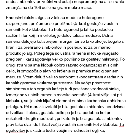
endosimbiontov pri večini vrst ostaja nespremenjena ali se rahlo
zmanjša na do 106 celic na gram mokre mase.
Endosimbiotske alge so v telesu meduze heterogeno
razporejene, pri čemer so približno 5,5-krat gostejše v ustnih
ramenih kot v klobuku. Ta heterogenost je lahko posledica
različnih funkcij in morfologije delov telesa meduze. Ustna
ramena delujejo kot sprejemni organ ter so tako okolje, bogato s
hranili za prehrano simbiontov in posledično za primarno
produkcijo alg. Poleg tega so ustna ramena in lovke vijugasto
pregibani, kar zagotavlja veliko površino za gostitev mikroalg. Po
drugi strani pa ima klobuk dobro razvito organizacijo mišičnih
celic, ki omogočajo aktivno krčenje in premike med gibanjem
meduze. V tem delu živali so simbionti skoncentrirani v radialnih
kanalih gastrovaskularnega sistema. Na večjo prisotnost
simbiontov v teh organih kažejo tudi povišane vrednosti cinka,
izmerjene v ustnih ramenih morske cvetače (4-krat višje kot pri
klobuku), saj je cink ključni element encima karbonska anhidraza
pri algah. Pri morski cvetači je bila gostota simbiontov neodvisna
od velikosti telesa, gostota celic pa je bila podobna kot pri
nekaterih drugih meduzah, pri katerih je bila gostota simbiontov
prav tako dva- do trikrat večja v ustnih ramenih kot v klobuku.
Ta
ugotovitev
je skladna tudi z večjimi vrednostmi ogljika,