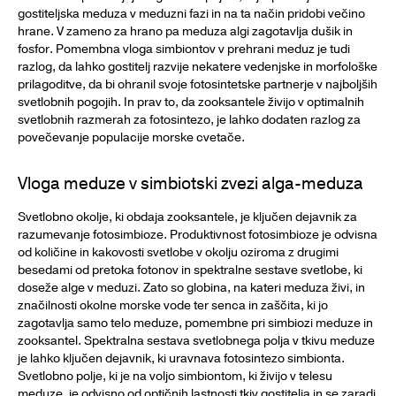
gostiteljska meduza v meduzni fazi in na ta način pridobi večino
hrane. V zameno za hrano pa meduza algi zagotavlja dušik in
fosfor. Pomembna vloga simbiontov v prehrani meduz je tudi
razlog, da lahko gostitelj razvije nekatere vedenjske in morfološke
prilagoditve, da bi ohranil svoje fotosintetske partnerje v najboljših
svetlobnih pogojih. In prav to, da zooksantele živijo v optimalnih
svetlobnih razmerah za fotosintezo, je lahko dodaten razlog za
povečevanje populacije morske cvetače.
Vloga meduze v simbiotski zvezi alga-meduza
Svetlobno okolje, ki obdaja zooksantele, je ključen dejavnik za
razumevanje fotosimbioze. Produktivnost fotosimbioze je odvisna
od količine in kakovosti svetlobe v okolju oziroma z drugimi
besedami od pretoka fotonov in spektralne sestave svetlobe, ki
doseže alge v meduzi. Zato so globina, na kateri meduza živi, in
značilnosti okolne morske vode ter senca in zaščita, ki jo
zagotavlja samo telo meduze, pomembne pri simbiozi meduze in
zooksantel. Spektralna sestava svetlobnega polja v tkivu meduze
je lahko ključen dejavnik, ki uravnava fotosintezo simbionta.
Svetlobno polje, ki je na voljo simbiontom, ki živijo v telesu
meduze, je odvisno od optičnih lastnosti tkiv gostitelja in se zaradi