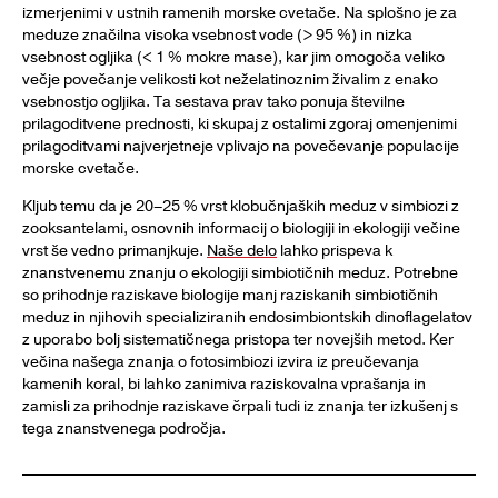
izmerjenimi v ustnih ramenih morske cvetače. Na splošno je za
meduze značilna visoka vsebnost vode (> 95 %) in nizka
vsebnost ogljika (< 1 % mokre mase), kar jim omogoča veliko
večje povečanje velikosti kot neželatinoznim živalim z enako
vsebnostjo ogljika. Ta sestava prav tako ponuja številne
prilagoditvene prednosti, ki skupaj z ostalimi zgoraj omenjenimi
prilagoditvami najverjetneje vplivajo na povečevanje populacije
morske cvetače.
Kljub temu da je 20–25 % vrst klobučnjaških meduz v simbiozi z
zooksantelami, osnovnih informacij o biologiji in ekologiji večine
vrst še vedno primanjkuje.
Naše delo
lahko prispeva k
znanstvenemu znanju o ekologiji simbiotičnih meduz. Potrebne
so prihodnje raziskave biologije manj raziskanih simbiotičnih
meduz in njihovih specializiranih endosimbiontskih dinoflagelatov
z uporabo bolj sistematičnega pristopa ter novejših metod. Ker
večina našega znanja o fotosimbiozi izvira iz preučevanja
kamenih koral, bi lahko zanimiva raziskovalna vprašanja in
zamisli za prihodnje raziskave črpali tudi iz znanja ter izkušenj s
tega znanstvenega področja.