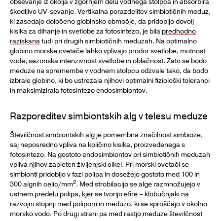
obsevanje iz okolja v zgornjem delu vodnega stolpca in absorbira
škodljivo UV-sevanje. Vertikalna porazdelitev simbiotičnih meduz,
ki zasedajo določeno globinsko območje, da pridobijo dovolj
kisika za dihanje in svetlobe za fotosintezo, je bila
predhodno
raziskana
tudi pri drugih simbiotičnih meduzah. Na optimalno
globino morske cvetače lahko vplivajo prodor svetlobe, motnost
vode, sezonska intenzivnost svetlobe in oblačnost. Zato se bodo
meduze na spremembe v vodnem stolpcu odzvale tako, da bodo
izbrale globino, ki bo ustrezala njihovi optimalni fiziološki toleranci
in maksimizirala fotosintezo endosimbiontov.
Razporeditev simbiontskih alg v telesu meduze
Številčnost simbiontskih alg je pomembna značilnost simbioze,
saj neposredno vpliva na količino kisika, proizvedenega s
fotosintezo. Na gostoto endosimbiontov pri simbiotičnih meduzah
vpliva njihov zapleten življenjski cikel. Pri morski cvetači se
simbionti pridobijo v fazi polipa in dosežejo gostoto med 100 in
2
300 algnih celic/mm
. Med strobilacijo se alge razmnožujejo v
ustnem predelu polipa, kjer se tvorijo efire – klobučnjaki na
razvojni stopnji med polipom in meduzo, ki se sproščajo v okolno
morsko vodo. Po drugi strani pa med rastjo meduze številčnost