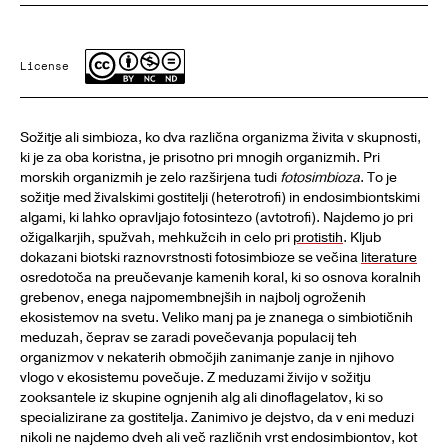
License
Sožitje ali simbioza, ko dva različna organizma živita v skupnosti,
ki je za oba koristna, je prisotno pri mnogih organizmih. Pri
morskih organizmih je zelo razširjena tudi
fotosimbioza
. To je
sožitje med živalskimi gostitelji (heterotrofi) in endosimbiontskimi
algami, ki lahko opravljajo fotosintezo (avtotrofi). Najdemo jo pri
ožigalkarjih, spužvah, mehkužcih in celo pri
protistih
. Kljub
dokazani biotski raznovrstnosti fotosimbioze se večina
literature
osredotoča na preučevanje kamenih koral, ki so osnova koralnih
grebenov, enega najpomembnejših in najbolj ogroženih
ekosistemov na svetu. Veliko manj pa je znanega o simbiotičnih
meduzah, čeprav se zaradi povečevanja populacij teh
organizmov v nekaterih območjih zanimanje zanje in njihovo
vlogo v ekosistemu povečuje. Z meduzami živijo v sožitju
zooksantele iz skupine ognjenih alg ali dinoflagelatov, ki so
specializirane za gostitelja. Zanimivo je dejstvo, da v eni meduzi
nikoli ne najdemo dveh ali več različnih vrst endosimbiontov, kot