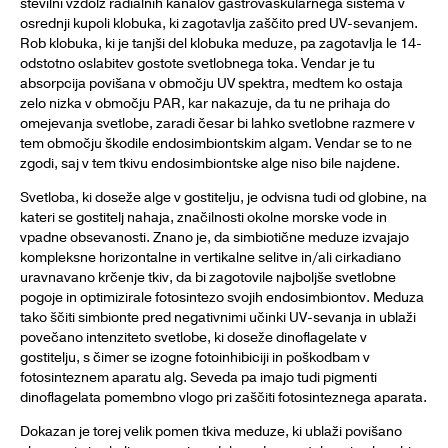
številni vzdolž radialnih kanalov gastrovaskularnega sistema v
osrednji kupoli klobuka, ki zagotavlja zaščito pred UV-sevanjem.
Rob klobuka, ki je tanjši del klobuka meduze, pa zagotavlja le 14-
odstotno oslabitev gostote svetlobnega toka. Vendar je tu
absorpcija povišana v območju UV spektra, medtem ko ostaja
zelo nizka v območju PAR, kar nakazuje, da tu ne prihaja do
omejevanja svetlobe, zaradi česar bi lahko svetlobne razmere v
tem območju škodile endosimbiontskim algam. Vendar se to ne
zgodi, saj v tem tkivu endosimbiontske alge niso bile najdene.
Svetloba, ki doseže alge v gostitelju, je odvisna tudi od globine, na
kateri se gostitelj nahaja, značilnosti okolne morske vode in
vpadne obsevanosti. Znano je, da simbiotične meduze izvajajo
kompleksne horizontalne in vertikalne selitve in/ali cirkadiano
uravnavano krčenje tkiv, da bi zagotovile najboljše svetlobne
pogoje in optimizirale fotosintezo svojih endosimbiontov. Meduza
tako ščiti simbionte pred negativnimi učinki UV-sevanja in ublaži
povečano intenziteto svetlobe, ki doseže dinoflagelate v
gostitelju, s čimer se izogne fotoinhibiciji in poškodbam v
fotosinteznem aparatu alg. Seveda pa imajo tudi pigmenti
dinoflagelata pomembno vlogo pri zaščiti fotosinteznega aparata.
Dokazan je torej velik pomen tkiva meduze, ki ublaži povišano