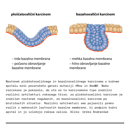
Nastanek ploščatoceličnega in bazalnoceličnega karcinoma v kožnem
epitelu miši povzročata genski mutaciji HRas in SmoM2. Naša
raziskava je pokazala, da sta za ta karcinomska tipa značilni
različni arhitekturi rakavega tkiva: za ploščatocelični karcinom je
značilen nastanek nagubanih, za bazalnocelični karcinom pa
brstičastih struktur. Različni arhitekturi smo pojasnili preko
razlik v mehanskih lastnostih bazalne membrane, ki podpira kožni
epitel in jo izločajo rakave celice. Slika: Urška Andrenšek