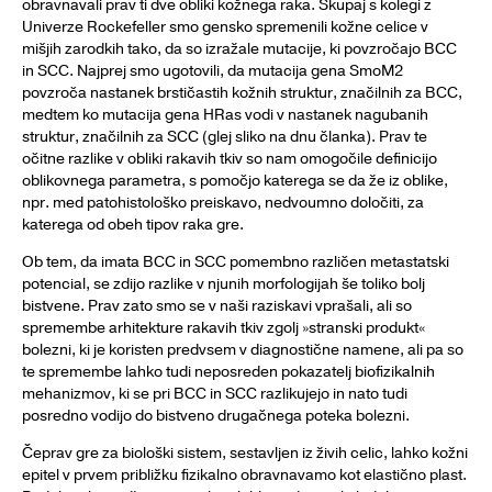
obravnavali prav ti dve obliki kožnega raka. Skupaj s kolegi z
Univerze Rockefeller smo gensko spremenili kožne celice v
mišjih zarodkih tako, da so izražale mutacije, ki povzročajo BCC
in SCC. Najprej smo ugotovili, da mutacija gena SmoM2
povzroča nastanek brstičastih kožnih struktur, značilnih za BCC,
medtem ko mutacija gena HRas vodi v nastanek nagubanih
struktur, značilnih za SCC (glej sliko na dnu članka). Prav te
očitne razlike v obliki rakavih tkiv so nam omogočile definicijo
oblikovnega parametra, s pomočjo katerega se da že iz oblike,
npr. med patohistološko preiskavo, nedvoumno določiti, za
katerega od obeh tipov raka gre.
Ob tem, da imata BCC in SCC pomembno različen metastatski
potencial, se zdijo razlike v njunih morfologijah še toliko bolj
bistvene. Prav zato smo se v naši raziskavi vprašali, ali so
spremembe arhitekture rakavih tkiv zgolj »stranski produkt«
bolezni, ki je koristen predvsem v diagnostične namene, ali pa so
te spremembe lahko tudi neposreden pokazatelj biofizikalnih
mehanizmov, ki se pri BCC in SCC razlikujejo in nato tudi
posredno vodijo do bistveno drugačnega poteka bolezni.
Čeprav gre za biološki sistem, sestavljen iz živih celic, lahko kožni
epitel v prvem približku fizikalno obravnavamo kot elastično plast.