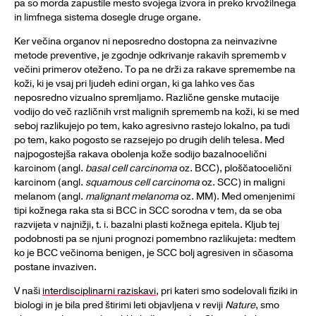
pa so morda zapustile mesto svojega izvora in preko krvožilnega
in limfnega sistema dosegle druge organe.
Ker večina organov ni neposredno dostopna za neinvazivne
metode preventive, je zgodnje odkrivanje rakavih sprememb v
večini primerov oteženo. To pa ne drži za rakave spremembe na
koži, ki je vsaj pri ljudeh edini organ, ki ga lahko ves čas
neposredno vizualno spremljamo. Različne genske mutacije
vodijo do več različnih vrst malignih sprememb na koži, ki se med
seboj razlikujejo po tem, kako agresivno rastejo lokalno, pa tudi
po tem, kako pogosto se razsejejo po drugih delih telesa. Med
najpogostejša rakava obolenja kože sodijo bazalnocelični
karcinom (angl.
basal cell carcinoma
oz. BCC), ploščatocelični
karcinom (angl.
squamous cell carcinoma
oz. SCC) in maligni
melanom (angl.
malignant melanoma
oz. MM). Med omenjenimi
tipi kožnega raka sta si BCC in SCC sorodna v tem, da se oba
razvijeta v najnižji, t. i. bazalni plasti kožnega epitela. Kljub tej
podobnosti pa se njuni prognozi pomembno razlikujeta: medtem
ko je BCC večinoma benigen, je SCC bolj agresiven in sčasoma
postane invaziven.
V naši
interdisciplinarni raziskavi
, pri kateri smo sodelovali fiziki in
biologi in je bila pred štirimi leti objavljena v reviji
Nature
, smo