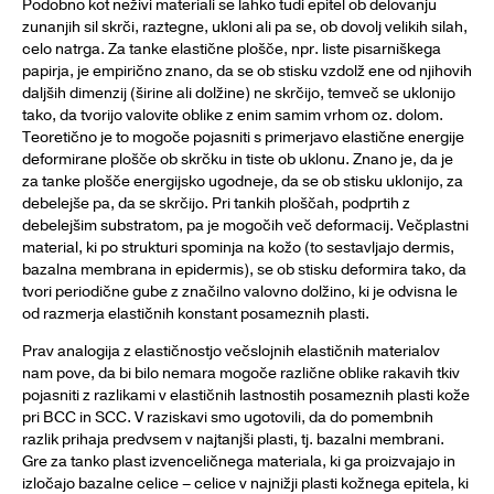
Podobno kot neživi materiali se lahko tudi epitel ob delovanju
zunanjih sil skrči, raztegne, ukloni ali pa se, ob dovolj velikih silah,
celo natrga. Za tanke elastične plošče, npr. liste pisarniškega
papirja, je empirično znano, da se ob stisku vzdolž ene od njihovih
daljših dimenzij (širine ali dolžine) ne skrčijo, temveč se uklonijo
tako, da tvorijo valovite oblike z enim samim vrhom oz. dolom.
Teoretično je to mogoče pojasniti s primerjavo elastične energije
deformirane plošče ob skrčku in tiste ob uklonu. Znano je, da je
za tanke plošče energijsko ugodneje, da se ob stisku uklonijo, za
debelejše pa, da se skrčijo. Pri tankih ploščah, podprtih z
debelejšim substratom, pa je mogočih več deformacij. Večplastni
material, ki po strukturi spominja na kožo (to sestavljajo dermis,
bazalna membrana in epidermis), se ob stisku deformira tako, da
tvori periodične gube z značilno valovno dolžino, ki je odvisna le
od razmerja elastičnih konstant posameznih plasti.
Prav analogija z elastičnostjo večslojnih elastičnih materialov
nam pove, da bi bilo nemara mogoče različne oblike rakavih tkiv
pojasniti z razlikami v elastičnih lastnostih posameznih plasti kože
pri BCC in SCC. V raziskavi smo ugotovili, da do pomembnih
razlik prihaja predvsem v najtanjši plasti, tj. bazalni membrani.
Gre za tanko plast izvenceličnega materiala, ki ga proizvajajo in
izločajo bazalne celice – celice v najnižji plasti kožnega epitela, ki