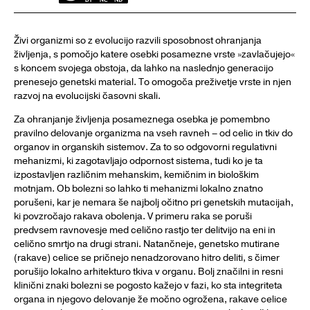
Živi organizmi so z evolucijo razvili sposobnost ohranjanja
življenja, s pomočjo katere osebki posamezne vrste »zavlačujejo«
s koncem svojega obstoja, da lahko na naslednjo generacijo
prenesejo genetski material. To omogoča preživetje vrste in njen
razvoj na evolucijski časovni skali.
Za ohranjanje življenja posameznega osebka je pomembno
pravilno delovanje organizma na vseh ravneh – od celic in tkiv do
organov in organskih sistemov. Za to so odgovorni regulativni
mehanizmi, ki zagotavljajo odpornost sistema, tudi ko je ta
izpostavljen različnim mehanskim, kemičnim in biološkim
motnjam. Ob bolezni so lahko ti mehanizmi lokalno znatno
porušeni, kar je nemara še najbolj očitno pri genetskih mutacijah,
ki povzročajo rakava obolenja. V primeru raka se poruši
predvsem ravnovesje med celično rastjo ter delitvijo na eni in
celično smrtjo na drugi strani. Natančneje, genetsko mutirane
(rakave) celice se pričnejo nenadzorovano hitro deliti, s čimer
porušijo lokalno arhitekturo tkiva v organu. Bolj značilni in resni
klinični znaki bolezni se pogosto kažejo v fazi, ko sta integriteta
organa in njegovo delovanje že močno ogrožena, rakave celice