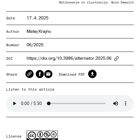
Oblikovanje in ilustracija: Nina Semolič
17. 4. 2025
Date
Matej Krajnc
Author
06/2025
Number
https://doi.org/10.3986/alternator.2025.06
DOI
ArticlePa
Share
Download PDF
Listen to this article
License