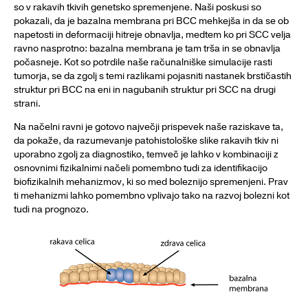
so v rakavih tkivih genetsko spremenjene. Naši poskusi so
pokazali, da je bazalna membrana pri BCC mehkejša in da se ob
napetosti in deformaciji hitreje obnavlja, medtem ko pri SCC velja
ravno nasprotno: bazalna membrana je tam trša in se obnavlja
počasneje. Kot so potrdile naše računalniške simulacije rasti
tumorja, se da zgolj s temi razlikami pojasniti nastanek brstičastih
struktur pri BCC na eni in nagubanih struktur pri SCC na drugi
strani.
Na načelni ravni je gotovo največji prispevek naše raziskave ta,
da pokaže, da razumevanje patohistološke slike rakavih tkiv ni
uporabno zgolj za diagnostiko, temveč je lahko v kombinaciji z
osnovnimi fizikalnimi načeli pomembno tudi za identifikacijo
biofizikalnih mehanizmov, ki so med boleznijo spremenjeni. Prav
ti mehanizmi lahko pomembno vplivajo tako na razvoj bolezni kot
tudi na prognozo.