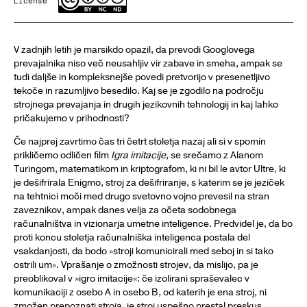
License
V zadnjih letih je marsikdo opazil, da prevodi Googlovega
prevajalnika niso več neusahljiv vir zabave in smeha, ampak se
tudi daljše in kompleksnejše povedi pretvorijo v presenetljivo
tekoče in razumljivo besedilo. Kaj se je zgodilo na področju
strojnega prevajanja in drugih jezikovnih tehnologij in kaj lahko
pričakujemo v prihodnosti?
Če najprej zavrtimo čas tri četrt stoletja nazaj ali si v spomin
prikličemo odličen film
Igra imitacije
, se srečamo z Alanom
Turingom, matematikom in kriptografom, ki ni bil le avtor Ultre, ki
je dešifrirala Enigmo, stroj za dešifriranje, s katerim se je jeziček
na tehtnici moči med drugo svetovno vojno prevesil na stran
zaveznikov, ampak danes velja za očeta sodobnega
računalništva in vizionarja umetne inteligence. Predvidel je, da bo
proti koncu stoletja računalniška inteligenca postala del
vsakdanjosti, da bodo »stroji komunicirali med seboj in si tako
ostrili um«. Vprašanje o zmožnosti strojev, da mislijo, pa je
preoblikoval v »igro imitacije«: če izolirani spraševalec v
komunikaciji z osebo A in osebo B, od katerih je ena stroj, ni
zmožen prepoznati stroja, je stroj uspešno prestal preskus