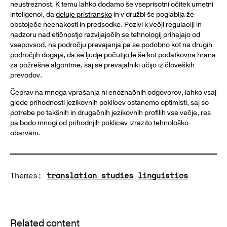
neustreznost. K temu lahko dodamo še vseprisotni očitek umetni
inteligenci, da
deluje pristransko
in v družbi še poglablja že
obstoječe neenakosti in predsodke. Pozivi k večji regulaciji in
nadzoru nad etičnostjo razvijajočih se tehnologij prihajajo od
vsepovsod, na področju prevajanja pa se podobno kot na drugih
področjih dogaja, da se ljudje počutijo le še kot podatkovna hrana
za požrešne algoritme, saj se prevajalniki učijo iz človeških
prevodov.
Čeprav na mnoga vprašanja ni enoznačnih odgovorov, lahko vsaj
glede prihodnosti jezikovnih poklicev ostanemo optimisti, saj so
potrebe po takšnih in drugačnih jezikovnih profilih vse večje, res
pa bodo mnogi od prihodnjih poklicev izrazito tehnološko
obarvani.
Themes:
translation studies
linguistics
Related content