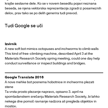
krajše sestavne dele. Ko se v novem besedilu pojavi neznana
beseda, se njena vektorska reprezentacija zgradi iz posameznih
delov, prav tako se po delih generira tudi prevod.
Tudi Google se uči
Izvirnik
A new soft bot mimics octopuses and inchworms to climb walls
This kind of free-climbing machine, described April 3 at the
Materials Research Society spring meeting, could one day help
conduct surveillance or inspect buildings and bridges.
Google Translate 2016
A nove mehke bot posnema hobotnice in inchworms plezati
stene
Ta vrsta prosto plezanje napravo, opisano 3. april na
spomladanskem srečanju Materials Research Society, bi lahko
nekega dne pomoč ravnanje nadzora ali pregleda objektov in
mostov.