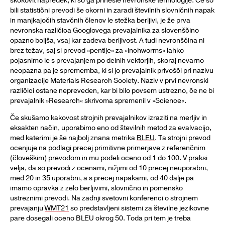
skokovit napredek, ki so ga prinesle nevronske tehnologije. Če so
bili statistični prevodi še okorni in zaradi številnih slovničnih napak
in manjkajočih stavčnih členov le stežka berljivi, je že prva
nevronska različica Googlovega prevajalnika za slovenščino
opazno boljša, vsaj kar zadeva berljivost. A tudi nevronščina ni
brez težav, saj si prevod »pentlje« za »inchworms« lahko
pojasnimo le s prevajanjem po delnih vektorjih, skoraj nevarno
neopazna pa je sprememba, ki si jo prevajalnik privošči pri nazivu
organizacije Materials Research Society. Naziv v prvi nevronski
različici ostane nepreveden, kar bi bilo povsem ustrezno, če ne bi
prevajalnik »Research« skrivoma spremenil v »Science«.
Če skušamo kakovost strojnih prevajalnikov izraziti na merljiv in
eksakten način, uporabimo eno od številnih metod za evalvacijo,
med katerimi je še najbolj znana metrika
BLEU
. Ta strojni prevod
ocenjuje na podlagi precej primitivne primerjave z referenčnim
(človeškim) prevodom in mu podeli oceno od 1 do 100. V praksi
velja, da so prevodi z ocenami, nižjimi od 10 precej neuporabni,
med 20 in 35 uporabni, a s precej napakami, od 40 dalje pa
imamo opravka z zelo berljivimi, slovnično in pomensko
ustreznimi prevodi. Na zadnji svetovni konferenci o strojnem
prevajanju
WMT21
so predstavljeni sistemi za številne jezikovne
pare dosegali oceno BLEU okrog 50. Toda pri tem je treba