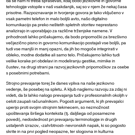
da se nam ni treba spraševati, kdaj bodo jezikovne in govorne
tehnologije vstopile v naš vsakdanjik, saj so v njem že nekaj časa
prisotne. Razpoznavanje in tvorjenje govora je tako vključeno v
vsak pametni telefon in malo boljši avto, našo digitalno
komunikacijo pa preko neštetih spletnih storitev neprestano
analizirajo in uporabljajo za različne trženjske namene. V
prihodnosti lahko pričakujemo, da bodo pripomočki za brezšivno
večjezično pisno in govorno komunikacijo postajali vse boljši, pa
tudi vse manjši in manj opazni, da jih bo mogoče integrirati v
obleko, modne dodatke ali samo telo. Pričakujemo lahko tudi
velike korake pri obdelavi in modeliranju gestike, mimike in
čustev, na drugi strani pa razvoj jezikovnih pripomočkov za osebe
s posebnimi potrebami.
Strojno prevajanje torej že danes vpliva na naše jezikovno
vedenje, še posebej na spletu. A kljub naglemu razvoju za zdaj ni
videti, da bi lahko nalogo prevajanja tudi v profesionalnih okoljih v
celoti zaupali računalnikom. Pogosti argumenti, ki jih prevajalci
uperijo proti svojim strojnim tekmecem, so nezmožnost
upoštevanja širšega konteksta (tj. daljšega od posamezne
povedi), nedoslednost pri prevajanju terminologije in drugih
ustaljenih izrazov, »zahrbtnost« nevronskih napak, ki so pogosto
skrite in na prvi pogled neopazne, ter slogovna in kulturna