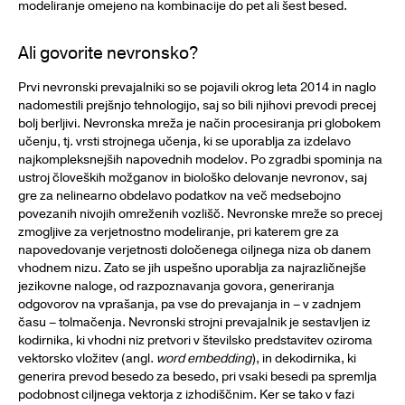
modeliranje omejeno na kombinacije do pet ali šest besed.
Ali govorite nevronsko?
Prvi nevronski prevajalniki so se pojavili okrog leta 2014 in naglo
nadomestili prejšnjo tehnologijo, saj so bili njihovi prevodi precej
bolj berljivi. Nevronska mreža je način procesiranja pri globokem
učenju, tj. vrsti strojnega učenja, ki se uporablja za izdelavo
najkompleksnejših napovednih modelov. Po zgradbi spominja na
ustroj človeških možganov in biološko delovanje nevronov, saj
gre za nelinearno obdelavo podatkov na več medsebojno
povezanih nivojih omreženih vozlišč. Nevronske mreže so precej
zmogljive za verjetnostno modeliranje, pri katerem gre za
napovedovanje verjetnosti določenega ciljnega niza ob danem
vhodnem nizu. Zato se jih uspešno uporablja za najrazličnejše
jezikovne naloge, od razpoznavanja govora, generiranja
odgovorov na vprašanja, pa vse do prevajanja in – v zadnjem
času – tolmačenja. Nevronski strojni prevajalnik je sestavljen iz
kodirnika, ki vhodni niz pretvori v številsko predstavitev oziroma
vektorsko vložitev (angl.
word embedding
), in dekodirnika, ki
generira prevod besedo za besedo, pri vsaki besedi pa spremlja
podobnost ciljnega vektorja z izhodiščnim. Ker se tako v fazi