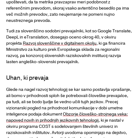
upoštevati, da ta metrika pravzaprav meri podobnost z
referenčnim prevodom, skoraj vsako avtentično besedilo pa ima
več možnih prevodov, zato neujemanje ne pomeni nujno
neustreznega prevoda.
Tudi za slovenščino sodobni prevajalniki, kot so Google Translate,
DeepL in eTranslation, dosegajo oceno okrog 40, v okviru
projekta
Razvoj slovenščine v digitalnem okolju
, ki ga financira
Ministrstvo za kulturo prek Evropskega sklada za regionalni
razvoj, pa konzorcij slovenskih raziskovalnih institucij razvija
lasten angleško-slovenski prevajalnik.
Uhan, ki prevaja
Glede na nagel razvoj tehnologij se kar samo postavlja vprašanje,
ali bomo v prihodnosti sploh še potrebovali človeške prevajalce,
pa tudi, ali se bodo ljudje še vedno učili tujih jezikov. Precej
vizionarski pogled na prihodnost komunikacije v dobi umetne
inteligence podaja dokument
Obzorje človeško-strojnega veka:
napoved novih in prihodnjih jezikovnih tehnologij
, ki je nastal v
okviru programa COST s sodelovanjem številnih univerz in
raziskovalnih inštitutov. Avtorji uvodoma opominjajo na dejstvo,