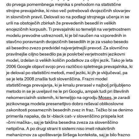
do prvega pomembnega mejnika s prehodom na statistične
strojne prevajalnike, ki niso več potrebovali dvojezičnih slovarjev
in slovničnih pravil. Delovali so na podlagi strojnega učenja in se
urili na obstoječih zbirkah že prevedenih besedil in velikih
enojezičnih korpusih. Ti prevajalniki so temeljili na verjetnostnem
modelu prevodne ustreznosti, ki je bil naučen na vzporednih in
stavčno poravnanih dvojezičnih besedilih in je za vsako besedo
ali besedno zvezo predvidel najverjetnejši prevod. Za slovnično
pravilnejše ciljno besedilo pa je poskrbel verjetnostni jezikovni
model, izdelan iz velikih količin podatkov za ciljni jezik. Tako je leta
2006 Google objavil svojo prvo različico spletnega prevajalnika, ki
je deloval po statistični metodi, med jeziki, ki jih je vključeval, pa
se je leta 2008 znašla tudi slovenščina. Frazni model
statističnega prevajanja, ki je kmalu prerasel v najbolj priljubljeno
metodo in se je uveljavil ne le pri Googlu, ampak tudi pri številnih
nekomercialnih sistemih, ki temeljijo na ogrodju
Moses
, je zaradi
jezikovnega modela presenetljivo dobro reševal oblikoslovne
zakonitosti posameznih besednih zvez in fraz. Težko bi se denimo
primerila napaka, da bi »black cat« v slovenščino prispela kot
»črni mačka«, saj je takšna besedna zveza za slovenščino
netipična. A po drugi strani ti sistemi niso imeli nikakršnih
mehanizmov za upoštevanje širšega konteksta, saj je bilo frazno