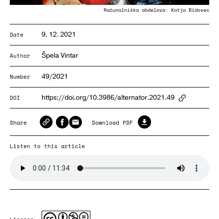
Računalniška obdelava: Katja Bidovec
9. 12. 2021
Date
Špela Vintar
Author
49/2021
Number
https://doi.org/10.3986/alternator.2021.49
DOI
ArticlePa
Share
Download PDF
Listen to this article