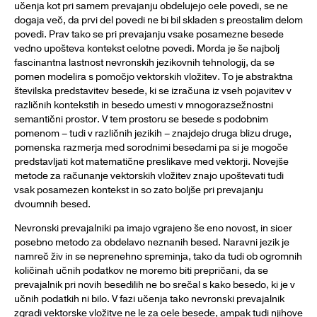
učenja kot pri samem prevajanju obdelujejo cele povedi, se ne
dogaja več, da prvi del povedi ne bi bil skladen s preostalim delom
povedi. Prav tako se pri prevajanju vsake posamezne besede
vedno upošteva kontekst celotne povedi. Morda je še najbolj
fascinantna lastnost nevronskih jezikovnih tehnologij, da se
pomen modelira s pomočjo vektorskih vložitev. To je abstraktna
številska predstavitev besede, ki se izračuna iz vseh pojavitev v
različnih kontekstih in besedo umesti v mnogorazsežnostni
semantični prostor. V tem prostoru se besede s podobnim
pomenom – tudi v različnih jezikih – znajdejo druga blizu druge,
pomenska razmerja med sorodnimi besedami pa si je mogoče
predstavljati kot matematične preslikave med vektorji. Novejše
metode za računanje vektorskih vložitev znajo upoštevati tudi
vsak posamezen kontekst in so zato boljše pri prevajanju
dvoumnih besed.
Nevronski prevajalniki pa imajo vgrajeno še eno novost, in sicer
posebno metodo za obdelavo neznanih besed. Naravni jezik je
namreč živ in se neprenehno spreminja, tako da tudi ob ogromnih
količinah učnih podatkov ne moremo biti prepričani, da se
prevajalnik pri novih besedilih ne bo srečal s kako besedo, ki je v
učnih podatkih ni bilo. V fazi učenja tako nevronski prevajalnik
zgradi vektorske vložitve ne le za cele besede, ampak tudi njihove