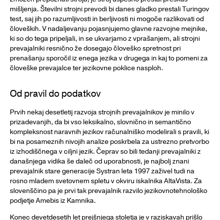
mišljenja. Številni strojni prevodi bi danes gladko prestali Turingov
test, saj jih po razumljivosti in berljivosti ni mogoče razlikovati od
človeških. V nadaljevanju pojasnjujemo glavne razvojne mejnike,
ki so do tega pripeljali, in se ukvarjamo z vprašanjem, ali strojni
prevajalniki resnično že dosegajo človeško spretnost pri
prenašanju sporočil iz enega jezika v drugega in kaj to pomeni za
človeške prevajalce ter jezikovne poklice nasploh.
Od pravil do podatkov
Prvih nekaj desetletij razvoja strojnih prevajalnikov je minilo v
prizadevanjih, da bi vso leksikalno, slovnično in semantično
kompleksnost naravnih jezikov računalniško modelirali s pravili, ki
bi na posameznih nivojih analize poskrbela za ustrezno pretvorbo
iz izhodiščnega v ciljni jezik. Čeprav so bili tedanji prevajalniki z
današnjega vidika še daleč od uporabnosti, je najbolj znani
prevajalnik stare generacije Systran leta 1997 zaživel tudi na
rosno mladem svetovnem spletu v okviru iskalnika AltaVista. Za
slovenščino pa je prvi tak prevajalnik razvilo jezikovnotehnološko
podjetje Amebis iz Kamnika.
Konec devetdesetih let prejšnjega stoletja je v raziskavah prišlo