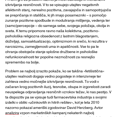
izkrivljanja resničnosti. V to se vpisujejo utajitev negativnih
afektivnih stanj, nerealno pozitivna, zavajajoča in samopotrjujoča
se prepričanja in stališča, ki jih imajo posamezniki – s pomočjo
zunanje pozitivne spodbude in moduliranja mišljenja, vedenja ter
(samo)percepcije – do samega sebe, svojega položaja, okolja in
sveta. K temu pripomore ravno naša kolektivna, pozitivno-
psihološka religiozna obsedenost z lastnim blagostanjem,
doživljaji, samoaktualizacijo, optimizmom in srečo, ki rezultira v
narcisizmu, zamegljenosti uma in apatičnosti. Vse to pa le
ohranja obstoječe stanje splošne družbene in psihološke
nefunkcionalnosti ter popolne nezmožnosti za resnejšo
spremembo na bolje.
Problem se najbolj izrazito pokaže, ko se takšna »fetišistična«
utajitev realnosti dogaja vedno pogosteje in intenzivneje ter
zahteva vedno močnejše izkrivljanje resničnosti. To vodi v
začaran krog pozitivnih iluzij, tesnobe, obupa in izgorelosti zaradi
neuspelega odpravljanja resničnih vzrokov težav, ki nas pestijo. V
ta dispozitiv pa se vpisuje tudi farmacevtska industrija s svojimi
izdelki v obliki »učinkovitih in hitrih rešitev«, kot je leta 2010
nazorno pokazal ameriški zgodovinar David Herzberg. Avtor
analizira
vzpon marketinških kampanj nekaterih najbolj