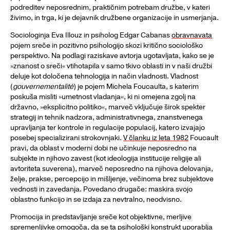
podreditev neposrednim, praktičnim potrebam družbe, v kateri
živimo, in trga, ki je dejavnik družbene organizacije in usmerjanja.
Sociologinja Eva Illouz in psiholog Edgar Cabanas
obravnavata
pojem sreče in pozitivno psihologijo skozi kritično sociološko
perspektivo. Na podlagi raziskave avtorja ugotavljata, kako se je
»znanost o sreči« vtihotapila v samo tkivo oblasti in v naši družbi
deluje kot določena tehnologija in način vladnosti. Vladnost
(
gouvernementalité
) je pojem Michela Foucaulta, s katerim
poskuša misliti »umetnost vladanja«, ki ni omejena zgolj na
državno, »eksplicitno politiko«, marveč vključuje širok spekter
strategij in tehnik nadzora, administrativnega, znanstvenega
upravljanja ter kontrole in regulacije populacij, katero izvajajo
posebej specializirani strokovnjaki.
V članku iz leta 1982
Foucault
pravi, da oblast v moderni dobi ne učinkuje neposredno na
subjekte in njihovo zavest (kot ideologija institucije religije ali
avtoriteta suverena), marveč neposredno na njihova delovanja,
želje, prakse, percepcijo in mišljenje, večinoma brez subjektove
vednosti in zavedanja. Povedano drugače: maskira svojo
oblastno funkcijo in se izdaja za nevtralno, neodvisno.
Promocija in predstavljanje sreče kot objektivne, merljive
spremenljivke omogoča, da se ta psihološki konstrukt uporablja