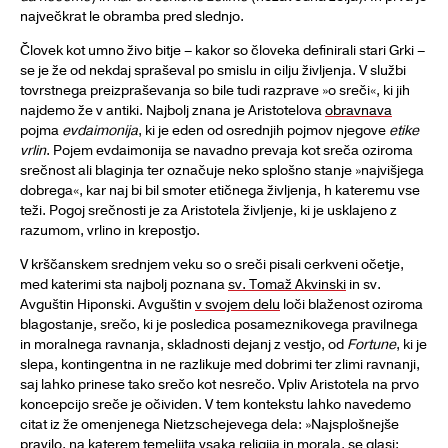
največkrat le obramba pred slednjo.
Človek kot umno živo bitje – kakor so človeka definirali stari Grki –
se je že od nekdaj spraševal po smislu in cilju življenja. V službi
tovrstnega preizpraševanja so bile tudi razprave »o sreči«, ki jih
najdemo že v antiki. Najbolj znana je Aristotelova
obravnava
pojma
evdaimonija
, ki je eden od osrednjih pojmov njegove
etike
vrlin
. Pojem evdaimonija se navadno prevaja kot sreča oziroma
srečnost ali blaginja ter označuje neko splošno stanje »najvišjega
dobrega«, kar naj bi bil smoter etičnega življenja, h kateremu vse
teži. Pogoj srečnosti je za Aristotela življenje, ki je usklajeno z
razumom, vrlino in krepostjo.
V krščanskem srednjem veku so o sreči pisali cerkveni očetje,
med katerimi sta najbolj poznana
sv. Tomaž Akvinski
in sv.
Avguštin Hiponski. Avguštin
v svojem delu
loči blaženost oziroma
blagostanje, srečo, ki je posledica posameznikovega pravilnega
in moralnega ravnanja, skladnosti dejanj z vestjo, od
Fortune
, ki je
slepa, kontingentna in ne razlikuje med dobrimi ter zlimi ravnanji,
saj lahko prinese tako srečo kot nesrečo. Vpliv Aristotela na prvo
koncepcijo sreče je očividen. V tem kontekstu lahko navedemo
citat iz že omenjenega Nietzschejevega dela: »Najsplošnejše
pravilo, na katerem temeljita vsaka religija in morala, se glasi: