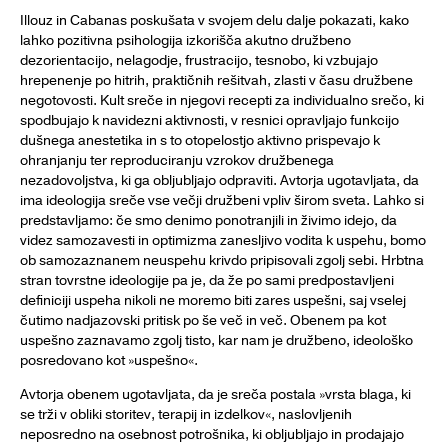
Illouz in Cabanas poskušata v svojem delu dalje pokazati, kako
lahko pozitivna psihologija izkorišča akutno družbeno
dezorientacijo, nelagodje, frustracijo, tesnobo, ki vzbujajo
hrepenenje po hitrih, praktičnih rešitvah, zlasti v času družbene
negotovosti. Kult sreče in njegovi recepti za individualno srečo, ki
spodbujajo k navidezni aktivnosti, v resnici opravljajo funkcijo
dušnega anestetika in s to otopelostjo aktivno prispevajo k
ohranjanju ter reproduciranju vzrokov družbenega
nezadovoljstva, ki ga obljubljajo odpraviti. Avtorja ugotavljata, da
ima ideologija sreče vse večji družbeni vpliv širom sveta. Lahko si
predstavljamo: če smo denimo ponotranjili in živimo idejo, da
videz samozavesti in optimizma zanesljivo vodita k uspehu, bomo
ob samozaznanem neuspehu krivdo pripisovali zgolj sebi. Hrbtna
stran tovrstne ideologije pa je, da že po sami predpostavljeni
definiciji uspeha nikoli ne moremo biti zares uspešni, saj vselej
čutimo nadjazovski pritisk po še več in več. Obenem pa kot
uspešno zaznavamo zgolj tisto, kar nam je družbeno, ideološko
posredovano kot »uspešno«.
Avtorja obenem ugotavljata, da je sreča postala »vrsta blaga, ki
se trži v obliki storitev, terapij in izdelkov«, naslovljenih
neposredno na osebnost potrošnika, ki obljubljajo in prodajajo