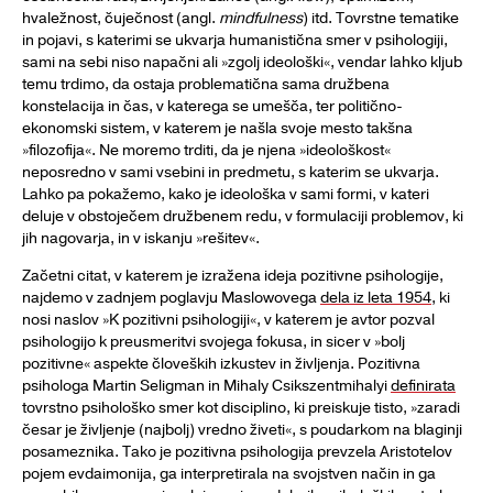
hvaležnost, čuječnost (angl.
mindfulness
) itd. Tovrstne tematike
in pojavi, s katerimi se ukvarja humanistična smer v psihologiji,
sami na sebi niso napačni ali »zgolj ideološki«, vendar lahko kljub
temu trdimo, da ostaja problematična sama družbena
konstelacija in čas, v katerega se umešča, ter politično-
ekonomski sistem, v katerem je našla svoje mesto takšna
»filozofija«. Ne moremo trditi, da je njena »ideološkost«
neposredno v sami vsebini in predmetu, s katerim se ukvarja.
Lahko pa pokažemo, kako je ideološka v sami formi, v kateri
deluje v obstoječem družbenem redu, v formulaciji problemov, ki
jih nagovarja, in v iskanju »rešitev«.
Začetni citat, v katerem je izražena ideja pozitivne psihologije,
najdemo v zadnjem poglavju Maslowovega
dela iz leta 1954
, ki
nosi naslov »K pozitivni psihologiji«, v katerem je avtor pozval
psihologijo k preusmeritvi svojega fokusa, in sicer v »bolj
pozitivne« aspekte človeških izkustev in življenja. Pozitivna
psihologa Martin Seligman in Mihaly Csikszentmihalyi
definirata
tovrstno psihološko smer kot disciplino, ki preiskuje tisto, »zaradi
česar je življenje (najbolj) vredno živeti«, s poudarkom na blaginji
posameznika. Tako je pozitivna psihologija prevzela Aristotelov
pojem evdaimonija, ga interpretirala na svojstven način in ga