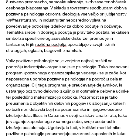
čustveno preobrazbo, samoaktualizacijo, skrb zase ter občutek
osebnega blagostanja. V skladu s tovrstnimi spodbudami dobiva
pozitivna psihologija oziroma ideologija vse večjo priljubljenost v
wellness
turizmu in industriji ter neposredno vpliva na
povečevanje potrošnje izdelkov za dobro počutje in doživetje.
Tematika sreče in dobrega počutja je prav tako postala nekakšen
simbol za specifične oglaševalske diskurze, promocije in
fantazme, ki jih
različna podjetja
uporabljajo v svojih tržnih
strategijah, oglasih, blagovnih znamkah.
Vpliv pozitivne psihologije se je verjetno najbolj razširil na
področju industrijsko-organizacijske psihologije. Tako imenovani
program »
pozitivnega organizacijskega vedenja
« se je začel kot
neposredna uporaba pozitivne psihologije na področju dela in
organizacije. Cilj tega programa je preučevanje dejavnikov, ki
ustvarjajo pozitivno delovno izkušnjo in optimalne delovne učinke
ter posledično maksimizacijo dobička. Pozornost se je tako
preusmerila z objektivnih delovnih pogojev (k izboljšanju katerih
so težili npr. delavski boji) na posameznika in njegovo osebno
izkušnjo dela. Illouz in Cabanas v svoji raziskavi analizirata, kako
je vlaganje zaposlenega v samega sebe, svojo osebnost in
izkušnje postalo nuja. Ugotavljata tudi, v kolikšni meri tehnike
pozitivne psihologije preusmerjajo pozornost zaposlenih in tako