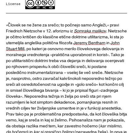
License
»Človek se ne žene za srečo; to počnejo samo Angleži,« pravi
Friedrich Nietzsche v 12. aforizmu iz
Somraka malikov
. Nietzsche
je očitno kritičen do klasične etične doktrine utilitarizma, ki sta jo
utemeljila angleška politična filozofa
Jeremy Bentham
in
John
Stuart Mill
, po kateri je osnovno merilo človekovega delovanja in
moralnega vrednotenja »praktična uporabnost in korist«. Tako je
po utilitaristični doktrini treba vsa dejanja in delovanja ocenjevati
po njihovem prispevku k obči človeški sreči, ki postane
posledično instrumentalizirana – vselej še več sreče. Nietzsche
je, nasprotno, ostro zavračal kakršnokoli neposredno težnjo po
sreči ali osredotočenost na ugodje in »golo srečo« kot končni cilj
in smisel človeškega bivanja – ki jo je pripisal figuri »zadnjega
človeka«. Neposredna težnja in želja po sreči sta pri njem
razumljeni le kot simptom dekadence, pomanjkanja resnih in
vrednih ciljev ter življenjske usmeritve in je v funkciji anestetika.
Prav tako pa je problematična predpostavka, da kot človeška bitja
vemo, kaj je sreča in kaj si želimo. Psihoanaliza nam je pokazala,
da obstaja razlika med tem, kar zavestno hočemo (
kar mislimo,
da hočemo
) in
kar si resnično želimo
(nezavedna želja). In prva je