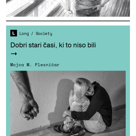
Long
/
Society
Dobri stari časi, ki to niso bili
Mojca M. Plesničar