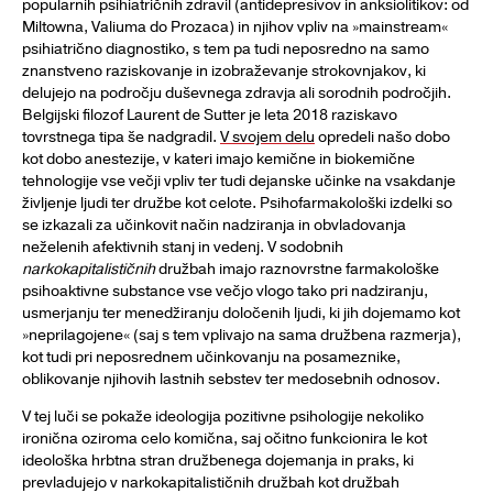
popularnih psihiatričnih zdravil (antidepresivov in anksiolitikov: od
Miltowna, Valiuma do Prozaca) in njihov vpliv na »mainstream«
psihiatrično diagnostiko, s tem pa tudi neposredno na samo
znanstveno raziskovanje in izobraževanje strokovnjakov, ki
delujejo na področju duševnega zdravja ali sorodnih področjih.
Belgijski filozof Laurent de Sutter je leta 2018 raziskavo
tovrstnega tipa še nadgradil.
V svojem delu
opredeli našo dobo
kot dobo anestezije, v kateri imajo kemične in biokemične
tehnologije vse večji vpliv ter tudi dejanske učinke na vsakdanje
življenje ljudi ter družbe kot celote. Psihofarmakološki izdelki so
se izkazali za učinkovit način nadziranja in obvladovanja
neželenih afektivnih stanj in vedenj. V sodobnih
narkokapitalističnih
družbah imajo raznovrstne farmakološke
psihoaktivne substance vse večjo vlogo tako pri nadziranju,
usmerjanju ter menedžiranju določenih ljudi, ki jih dojemamo kot
»neprilagojene« (saj s tem vplivajo na sama družbena razmerja),
kot tudi pri neposrednem učinkovanju na posameznike,
oblikovanje njihovih lastnih sebstev ter medosebnih odnosov.
V tej luči se pokaže ideologija pozitivne psihologije nekoliko
ironična oziroma celo komična, saj očitno funkcionira le kot
ideološka hrbtna stran družbenega dojemanja in praks, ki
prevladujejo v narkokapitalističnih družbah kot družbah