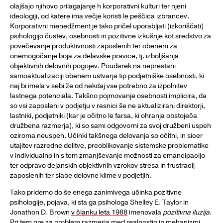
olajšajo njihovo prilagajanje h korporativni kulturi ter njeni
ideologiji, od katere ima večje koristi le peščica izbrancev.
Korporativni menedžment je tako pričel uporabljati (izkoriščati)
psihologijo čustev, osebnosti in pozitivne izkušnje kot sredstvo za
povečevanje produktivnosti zaposlenih ter obenem za
onemogočanje boja za delavske pravice, tj. izboljšanja
objektivnih delovnih pogojev. Poudarek na neprestani
samoaktualizaciji obenem ustvarja tip podjetniške osebnosti, ki
naj bi imela v sebi že od nekdaj vse potrebno za izpolnitev
lastnega potenciala. Takšno pojmovanje osebnosti implicira, da
so vsi zaposleni v podjetju v resnici še ne aktualizirani direktorji,
lastniki, podjetniki (kar je očitno le farsa, ki ohranja obstoječa
družbena razmerja), ki so sami odgovorni za svoj družbeni uspeh
oziroma neuspeh. Učinki takšnega delovanja so očitni, in sicer
utajitev razredne delitve, preoblikovanje sistemske problematike
v individualno in s tem zmanjševanje možnosti za emancipacijo
ter odpravo dejanskih objektivnih vzrokov stresa in frustracij
zaposlenih ter slabe delovne klime v podjetjih.
Tako pridemo do še enega zanimivega učinka pozitivne
psihologije, pojava, ki sta ga psihologa Shelley E. Taylor in
Jonathon D. Brown
v članku leta 1988
imenovala
pozitivna iluzija
.
Pri tem gre za problem razmerja med realnostjo in mehanizmi