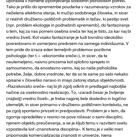
uporabila v namene izpolnjevanja sodobnih psiholoških potreb.
Tako je prišlo do spremembe poudarka v razumevanju vzrokov za
neželena afektivna stanja, ki mučijo sodobnega človeka, in sicer
iz realnih družbeno-političnih problematik in težav, ki pestijo svet
(npr. problem ekologije in podnebnih sprememb), do fantaziranja
o tem, kaj za nas pomeni osebna sreča ter kaj je tisto, za kar naj bi
vredno živeti. Kot vsako fantaziranje je tudi tovrstno ideološko
posredovano in usmerjeno predvsem na samega individuuma. V
tem pride do izraza eden temeljnih problemov pozitivne
psihologije (ter t. i. »ekonomike sreče«), in sicer, da ta
neutemeljeno, naivno privzema kot splošno sprejeto in
samoumevno, da enostavno vemo, kaj so naše psihološke
potrebe, želje, dobre vrednote, ter da so te same po sebi nekako
vpisane v človeško naravo in imajo zatorej status objektivnosti.
»Raziskovalci sreče« naj bi jih zgolj odkrili in predlagali najboljše
načine za osebnostno realizacijo. To, »zaradi česar je življenje
(najbolj) vredno živeti«, je treba najprej šele dosledno in logično
utemeljiti, in sicer primarno v družbeno-političnem kontekstu, ne
pa zgolj spontano privzeti in predpostaviti. Problem je v tem, da
zgornja opredelitev v resnici ne pove ničesar o sami disciplini,
njenem objektu preučevanja, a se je kljub temu v razvitem svetu
vzpostavila kot »znanstvena disciplina«. K temu je v veliki meri
pripomogla komercializacija znanosti in univerze, njena