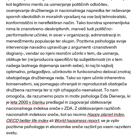
kot legitimno merilo za usmerjanje političnih odločitev,
ocenjevanje družbenega in nacionalnega napredka ter reševanje
spornih ideoloških in moralnih vprašanj na vse bolj tehnokratski,
konformistični in nereflektiran način. Tako tovrstna spremenljivka
nima le znanstveno-deskriptivnih, marveč tudi
politično-
performativne učinke
, in sicer v organizaciji, administraciji in
menedžmentu populacije ter skupin. Pozitivna psihologija svoje
intervencije navadno upravičuje z argumenti »znanstvenih
dognanj«, vendar so njeni resnični učinki v tem, da usmerja,
oblikuje ter (re)producira specifični tip subjektivnosti (in s tem
našega lastnega dojemanja samih sebe), ki naj bi najbolj
optimalno, prilagodljivo, učinkovito in funkcionalno deloval znotraj
obstoječega družbenega reda. Tako so njeni učinki inherentno
konservativni, saj pomagajo ohranjati in reproducirati obstoječa
družbena razmerja ter iz njih izhajajočo neenakost. To nam
omogoča, da razumemo poziv in motiv psihologa Eda Dienerja, ki
je
leta 2000 v članku
predlagal in zagovarjal oblikovanje
nacionalnega indeksa sreče v ZDA. Z oblikovanjem različnih
nacionalnih indeksov sreče, kot so recimo
Happy planet index
,
OECD better life index
ali
World happiness report
, se je vpliv
pozitivne psihologije in ekonomike sreče razširil po vsem razvitem
svetu.