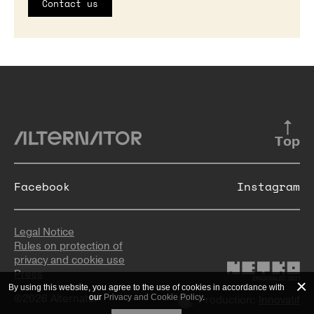
Contact us
Top
Facebook
Instagram
Legal Notice
Rules on protection of
privacy and cookie use
Press
By using this website, you agree to the use of cookies in accordance with
©2026 Alternator
our
Privacy and Cookie Policy
.
Production:
Innovatif