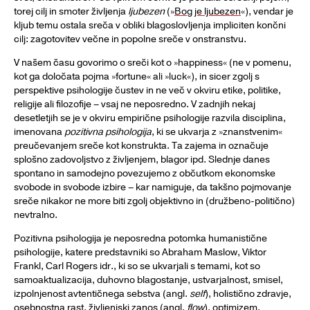
torej cilj in smoter življenja
ljubezen
(»
Bog je ljubezen
«), vendar je
kljub temu ostala sreča v obliki blagoslovljenja impliciten končni
cilj: zagotovitev večne in popolne sreče v onstranstvu.
V našem času govorimo o sreči kot o »happiness« (ne v pomenu,
kot ga določata pojma »fortune« ali »luck«), in sicer zgolj s
perspektive psihologije čustev in ne več v okviru etike, politike,
religije ali filozofije – vsaj ne neposredno. V zadnjih nekaj
desetletjih se je v okviru empirične psihologije razvila disciplina,
imenovana
pozitivna psihologija
, ki se ukvarja z »znanstvenim«
preučevanjem sreče kot konstrukta. Ta zajema in označuje
splošno zadovoljstvo z življenjem, blagor ipd. Slednje danes
spontano in samodejno povezujemo z občutkom ekonomske
svobode in svobode izbire – kar namiguje, da takšno pojmovanje
sreče nikakor ne more biti zgolj objektivno in (družbeno-politično)
nevtralno.
Pozitivna psihologija je neposredna potomka humanistične
psihologije, katere predstavniki so Abraham Maslow, Viktor
Frankl, Carl Rogers idr., ki so se ukvarjali s temami, kot so
samoaktualizacija, duhovno blagostanje, ustvarjalnost, smisel,
izpolnjenost avtentičnega sebstva (angl.
self
), holistično zdravje,
osebnostna rast, življenjski zanos (angl.
flow
), optimizem,