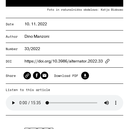
Foto in računalniška obdelava: Katja Bidovec
10. 11. 2022
Date
Dino Manzoni
Author
33/2022
Number
https://doi.org/10.3986/alternator.2022.33
DOI
ArticlePa
Share
Download PDF
Listen to this article