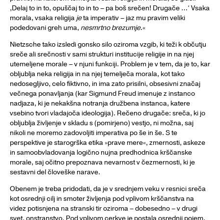
‚Delaj to in to, opuščaj to in to – pa boš srečen! Drugače …‘ Vsaka
morala, vsaka religija
je
ta imperativ – jaz mu pravim veliki
podedovani greh uma,
nesmrtno brezumje
.«
Nietzsche tako izsledi gonsko silo oziroma vzgib, ki teži k občutju
sreče ali srečnosti v sami strukturi institucije religije in na njej
utemeljene morale – v njuni funkciji. Problem je v tem, da je to, kar
obljublja neka religija in na njej temelječa morala, kot tako
nedosegljivo, celo fiktivno, in ima zato prisilni, obsesivni značaj
večnega ponavljanja (kar Sigmund Freud imenuje z instanco
nadjaza, ki je nekakšna notranja družbena instanca, katere
vsebino tvori vladajoča ideologija). Rečeno drugače: sreča, ki jo
obljublja življenje v skladu s (pomirjeno) vestjo, ni možna, saj
nikoli ne moremo zadovoljiti imperativa po še in še. S te
perspektive je starogrška etika »prave mere«, zmernosti, askeze
in samoobvladovanja logično nujna predhodnica krščanske
morale, saj očitno prepoznava nevarnost v čezmernosti, ki je
sestavni del človeške narave.
Obenem je treba pridodati, da je v srednjem veku v resnici sreča
kot osrednji cilj in smoter življenja pod vplivom krščanstva na
videz potisnjena na stranski tir oziroma – dobesedno – v drugi
svet, onstranstvo. Pod vplivom cerkve je postala osrednji pojem,