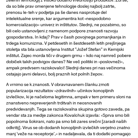
zelenih tehnologij z visoko dodano vrednostjo produktov. Zdi se,
da so bile prav omenjene tehnologije doslej najbolj zatrte,
prenosu le-teh v podjetja pa še danes nasprotuje del
intelektualne srenje, kar argumentira kot »nespodobno
komercializacijo« univerz in inštitutov. Slednji, ne pozabimo, so
bili celo ustanovljeni z namenom podpore znanosti razvoju
gospodarstva. In kdaj? Prav v časih povojnega pomanjkanja in
trdega komunizma. V petdesetih in šestdesetih letih prejšnjega
stoletja sta bila ustanovljena Institut "Jožef Stefan" in Kemijski
inštitut. Zajec morda tiči v drugem grmu – kdo naj namreč pobere
dobiček takih podvigov danes? Ne več politiki in »poslovneži«,
ampak predvsem raziskovalci! Slednji danes pri nas večinoma
ostajajo javni delavci, bolj praznih kot polnih žepov.
A vrnimo se k znanosti. V obravnavanem članku zmoti
popularizacija rezultatov »zdravilnih« učinkov konopljinih
izvlečkov, ki je načeloma legitimna, ampak v tem primeru sloni na
znanstveno nepreverjenih trditvah in neosnovanih
predvidevanjih. Tega se raziskovalna skupina gotovo zaveda, pa
vendar sta za medije zakonca Kovalchuk izjavila: »Sprva smo bili
popolnoma šokirani, nato pa smo bili zares srečni [zaradi naših
odkritij]. Virus se ob dodanih konopljinih izvlečkih verjetno znatno
manj 'veže na receptorje',« in nadaljevala, da ti dodatki pomagajo