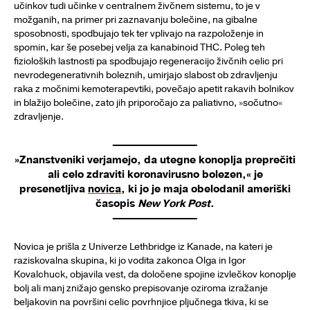
učinkov tudi učinke v centralnem živčnem sistemu, to je v
možganih, na primer pri zaznavanju bolečine, na gibalne
sposobnosti, spodbujajo tek ter vplivajo na razpoloženje in
spomin, kar še posebej velja za kanabinoid THC. Poleg teh
fizioloških lastnosti pa spodbujajo regeneracijo živčnih celic pri
nevrodegenerativnih boleznih, umirjajo slabost ob zdravljenju
raka z močnimi kemoterapevtiki, povečajo apetit rakavih bolnikov
in blažijo bolečine, zato jih priporočajo za paliativno, »sočutno«
zdravljenje.
»Znanstveniki verjamejo, da utegne konoplja preprečiti
ali celo zdraviti koronavirusno bolezen,« je
presenetljiva
novica
, ki jo je maja obelodanil ameriški
časopis
New York Post
.
Novica je prišla z Univerze Lethbridge iz Kanade, na kateri je
raziskovalna skupina, ki jo vodita zakonca Olga in Igor
Kovalchuck, objavila vest, da določene spojine izvlečkov konoplje
bolj ali manj znižajo gensko prepisovanje oziroma izražanje
beljakovin na površini celic povrhnjice pljučnega tkiva, ki se