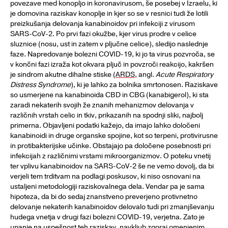
povezave med konopljo in koronavirusom, še posebej v Izraelu, ki
je domovina raziskav konoplje in kjer so se v resnici tudi že lotili
preizkušanja delovanja kanabinoidov pri infekciji z virusom
SARS-CoV-2. Po prvi fazi okužbe, kjer virus prodre v celice
sluznice (nosu, ust in zatem v pljučne celice), sledijo naslednje
faze. Napredovanje bolezni COVID-19, ki jo ta virus pozvroča, se
v končni fazi izraža kot okvara pljuč in povzroči reakcijo, kakršen
je sindrom akutne dihalne stiske (
ARDS
, angl.
Acute Respiratory
Distress Syndrome
), ki je lahko za bolnika smrtonosen. Raziskave
so usmerjene na kanabinoida CBD in CBG (kanabigerol), ki sta
zaradi nekaterih svojih že znanih mehanizmov delovanja v
različnih vrstah celic in tkiv, prikazanih na spodnji sliki, najbolj
primerna. Objavljeni podatki kažejo, da imajo lahko določeni
kanabinoidi in druge organske spojine, kot so terpeni, protivirusne
in protibakterijske učinke. Obstajajo pa določene posebnosti pri
infekcijah z različnimi vrstami mikroorganizmov. O poteku vnetij
ter vplivu kanabinoidov na SARS-CoV-2 še ne vemo dovolj, da bi
verjeli tem trditvam na podlagi poskusov, ki niso osnovani na
ustaljeni metodologiji raziskovalnega dela. Vendar pa je sama
hipoteza, da bi do sedaj znanstveno preverjeno protivnetno
delovanje nekaterih kanabinoidov delovalo tudi pri zmanjševanju
hudega vnetja v drugi fazi bolezni COVID-19, verjetna. Zato je
upanje na uspešnost teh raziskav, navkljub zgoraj omenjenim