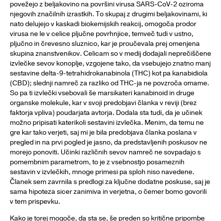
povežejo z beljakovino na površini virusa SARS-CoV-2 oziroma
njegovih značilnih izrastkih. To skupaj z drugimi beljakovinami, ki
nato delujejo v kaskadi biokemijskih reakcij, omogoča prodor
virusa ne le v celice pljučne povrhnjice, temveč tudi v ustno,
pljučno in črevesno sluznico, kar je proučevala prej omenjena
skupina znanstvenikov. Celicam so v medij dodajali neprečiščene
izvlečke sevov konoplje, vzgojene tako, da vsebujejo znatno manj
sestavine delta-9-tetrahidrokanabinola (THC) kot pa kanabidiola
(CBD); slednji namreč za razliko od THC-ja ne povzroča omame.
So pa ti izvlečki vsebovali še marsikateri kanabinoid in druge
organske molekule, kar v svoji predobjavi članka v reviji (brez
faktorja vpliva) poudarjata avtorja. Dodala sta tudi, da je učinek
možno pripisati katerikoli sestavini izvlečka. Menim, da temu ne
gre kar tako verjeti, saj mi je bila predobjava članka poslana v
pregled in na prvi pogled je jasno, da predstavljenih poskusov ne
morejo ponoviti. Učinki različnih sevov namreč ne sovpadajo s
pomembnim parametrom, to je z vsebnostjo posameznih
sestavin v izvlečkih, mnoge primesi pa sploh niso navedene.
Članek sem zavrnila s predlogi za ključne dodatne poskuse, saj je
sama hipoteza sicer zanimiva in verjetna, o čemer bomo govorili
v tem prispevku.
Kako je torej mogoče, da sta se, še preden so kritične pripombe