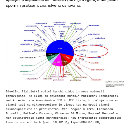
spornim praksam, znanstveno osnovano.
Številni fiziološki vplivi kanabinoidov in nove možnosti
zdravljenja. Na sliki so prikazani najbolj raziskani kanabinoidi,
med katerimi sta kanabinoida CBD in CBG tista, ki delujeta na eni
strani tudi na mikroorganizme in viruse ter na drugi strani
imunosupersivno in protivnetno. Vir: Angelo A Izzo, Francesca
Borrelli, Raffaele Capasso, Vincenzo Di Marzo, Raphael Mechoulam:
Non-psychotropic plant cannabinoids: new therapeutic opportunities
from an ancient herb (doi: 10.1016/j.tips.2009.07.006).