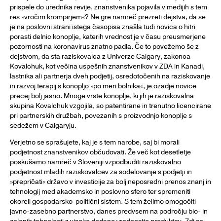
prispele do urednika revije, znanstvenika pojavila v medijih s tem
res »vročim krompirjem«? Ne gre namreč prezreti dejstva, da se
je na poslovni strani istega časopisa znašla tudi novica o hitri
porasti delnic konoplje, katerih vrednost je v času preusmerjene
pozornosti na koronavirus znatno padla. Če to povežemo še z
dejstvom, da sta raziskovalca z Univerze Calgary, zakonca
Kovalchuk, kot večina uspešnih znanstvenikov v ZDA in Kanadi,
lastnika ali partnerja dveh podjetij, osredotočenih na raziskovanje
in razvoj terapij s konopljo »po meri bolnika«, je ozadje novice
precej bolj jasno. Mnoge vrste konoplje, ki jih je raziskovalna
skupina Kovalchuk vzgojila, so patentirane in trenutno licencirane
pri partnerskih družbah, povezanih s proizvodnjo konoplje s
sedežem v Calgaryju.
Verjetno se sprašujete, kaj je s tem narobe, saj bi morali
podjetnost znanstvenikov občudovati. Že več kot desetletje
poskušamo namreč v Sloveniji vzpodbuditi raziskovalno
podjetnost mladih raziskovalcev za sodelovanje s podjetji in
»prepričati« državo v investicije za bolj neposredni prenos znanj in
tehnologij med akademsko in poslovno sfero ter spremeniti
okoreli gospodarsko-politični sistem. S tem želimo omogočiti
javno-zasebno partnerstvo, danes predvsem na področju bio- in