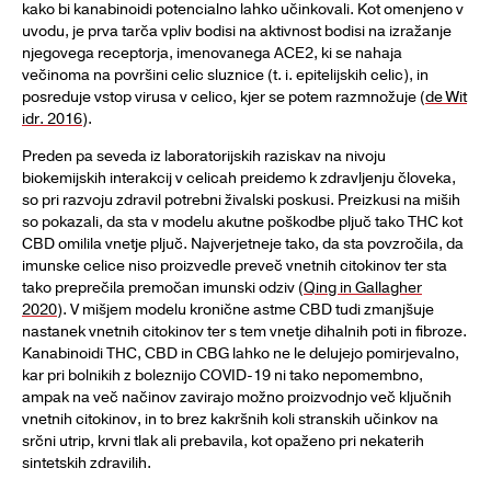
kako bi kanabinoidi potencialno lahko učinkovali. Kot omenjeno v
uvodu, je prva tarča vpliv bodisi na aktivnost bodisi na izražanje
njegovega receptorja, imenovanega ACE2, ki se nahaja
večinoma na površini celic sluznice (t. i. epitelijskih celic), in
posreduje vstop virusa v celico, kjer se potem razmnožuje (
de Wit
idr. 2016
).
Preden pa seveda iz laboratorijskih raziskav na nivoju
biokemijskih interakcij v celicah preidemo k zdravljenju človeka,
so pri razvoju zdravil potrebni živalski poskusi. Preizkusi na miših
so pokazali, da sta v modelu akutne poškodbe pljuč tako THC kot
CBD omilila vnetje pljuč. Najverjetneje tako, da sta povzročila, da
imunske celice niso proizvedle preveč vnetnih citokinov ter sta
tako preprečila premočan imunski odziv (
Qing in Gallagher
2020
). V mišjem modelu kronične astme CBD tudi zmanjšuje
nastanek vnetnih citokinov ter s tem vnetje dihalnih poti in fibroze.
Kanabinoidi THC, CBD in CBG lahko ne le delujejo pomirjevalno,
kar pri bolnikih z boleznijo COVID-19 ni tako nepomembno,
ampak na več načinov zavirajo možno proizvodnjo več ključnih
vnetnih citokinov, in to brez kakršnih koli stranskih učinkov na
srčni utrip, krvni tlak ali prebavila, kot opaženo pri nekaterih
sintetskih zdravilih.