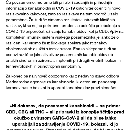
Če povzamemo, moramo biti pri izbiri sedanjih in prihodnjih
informacij o kanabinoidih in COVID-19 kritični ter oceniti njihovo
raziskovalno kakovost, zato so raziskave na tem področju zelo
pomembne. Žal tudi še nimamo rezultatov ustreznih kliničnih
raziskav, ki so nujno potrebne, preden se odločijo pri obolenju s
COVID-19 priporočati uživanje kanabinoidov, kot je CBD. Vpliv na
kompleksni imunski sistem vsakega posameznika je lahko zelo
različen, kar vidimo že iz širokega spektra jakosti znakov
obolevnosti ob okužbi s tem virusom. Enako sklepamo tudi na
osnovi različne jakosti vplivov posameznih kanabinoidov ob
enakih sindromih oziroma simptomih pri drugih vnetnih boleznih
ter nevroloških in psihotropnih simptomih.
Za konec pa naj vnovič opozorimo kar z nedavno
izjavo
odbora
Mednarodne agencije za kanabinoide, ki o trenutni pandemiji
koronavirusne bolezni in uporabi kanabinoidov pravi sledeče:
»Ni dokazov, da posamezni kanabinoidi – na primer
CBD, CBG ali THC – ali pripravki iz konoplje ščitijo pred
okužbo z virusom SARS-CoV-2 ali da bi se lahko
uporabljali za zdravljenje COVID-19, bolezni, ki jo