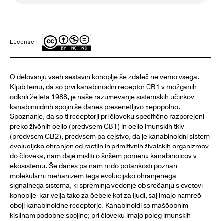
License
O delovanju vseh sestavin konoplje še zdaleč ne vemo vsega.
Kljub temu, da so prvi kanabinoidni receptor CB1 v možganih
odkrili že leta 1988, je naše razumevanje sistemskih učinkov
kanabinoidnih spojin še danes presenetljivo nepopolno.
Spoznanje, da so ti receptorji pri človeku specifično razporejeni
preko živčnih celic (predvsem CB1) in celic imunskih tkiv
(predvsem CB2), predvsem pa dejstvo, da je kanabinoidni sistem
evolucijsko ohranjen od rastlin in primitivnih živalskih organizmov
do človeka, nam daje misliti o širšem pomenu kanabinoidov v
ekosistemu. Še danes pa nam ni do potankosti poznan
molekularni mehanizem tega evolucijsko ohranjenega
signalnega sistema, ki spreminja vedenje ob srečanju s cvetovi
konoplje, kar velja tako za čebele kot za ljudi, saj imajo namreč
oboji kanabinoidne receptorje. Kanabinoidi so maščobnim
kislinam podobne spojine; pri človeku imajo poleg imunskih