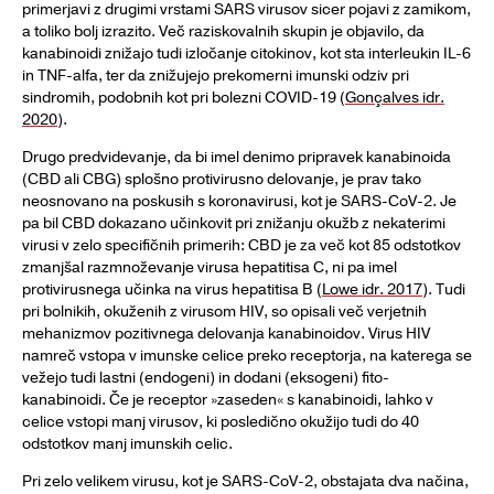
primerjavi z drugimi vrstami SARS virusov sicer pojavi z zamikom,
a toliko bolj izrazito. Več raziskovalnih skupin je objavilo, da
kanabinoidi znižajo tudi izločanje citokinov, kot sta interleukin IL-6
in TNF-alfa, ter da znižujejo prekomerni imunski odziv pri
sindromih, podobnih kot pri bolezni COVID-19 (
Gonçalves idr.
2020
).
Drugo predvidevanje, da bi imel denimo pripravek kanabinoida
(CBD ali CBG) splošno protivirusno delovanje, je prav tako
neosnovano na poskusih s koronavirusi, kot je SARS-CoV-2. Je
pa bil CBD dokazano učinkovit pri znižanju okužb z nekaterimi
virusi v zelo specifičnih primerih: CBD je za več kot 85 odstotkov
zmanjšal razmnoževanje virusa hepatitisa C, ni pa imel
protivirusnega učinka na virus hepatitisa B (
Lowe idr. 2017
). Tudi
pri bolnikih, okuženih z virusom HIV, so opisali več verjetnih
mehanizmov pozitivnega delovanja kanabinoidov. Virus HIV
namreč vstopa v imunske celice preko receptorja, na katerega se
vežejo tudi lastni (endogeni) in dodani (eksogeni) fito-
kanabinoidi. Če je receptor »zaseden« s kanabinoidi, lahko v
celice vstopi manj virusov, ki posledično okužijo tudi do 40
odstotkov manj imunskih celic.
Pri zelo velikem virusu, kot je SARS-CoV-2, obstajata dva načina,