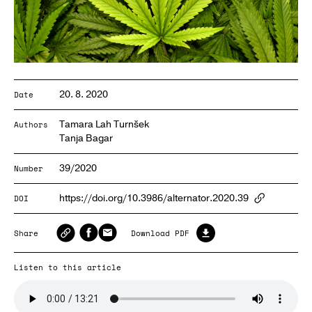
20. 8. 2020
Date
Tamara Lah Turnšek
Authors
Tanja Bagar
39/2020
Number
https://doi.org/10.3986/alternator.2020.39
DOI
ArticlePa
Share
Download PDF
Listen to this article