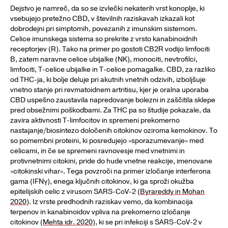
Dejstvo je namreč, da so se izvlečki nekaterih vrst konoplje, ki
vsebujejo pretežno CBD, v številnih raziskavah izkazali kot
dobrodejni pri simptomih, povezanih z imunskim sistemom.
Celice imunskega sistema so prekrite z vrsto kanabinoidnih
receptorjev (R). Tako na primer po gostoti CB2R vodijo limfociti
B, zatem naravne celice ubijalke (NK), monociti, nevtrofilci,
limfociti, T-celice ubijalke in T-celice pomagalke. CBD, za razliko
od THC-ja, ki bolje deluje pri akutnih vnetnih odzivih, izboljšuje
vnetno stanje pri revmatoidnem artritisu, kjer je oralna uporaba
CBD uspešno zaustavila napredovanje bolezni in zaščitila sklepe
pred obsežnimi poškodbami. Za THC pa so študije pokazale, da
zavira aktivnosti T-limfocitov in spremeni prekomerno
nastajanje/biosintezo določenih citokinov oziroma kemokinov. To
so pomembni proteini, ki posredujejo »sporazumevanje« med
celicami, in če se spremeni ravnovesje med vnetnimi in
protivnetnimi citokini, pride do hude vnetne reakcije, imenovane
»citokinski vihar«. Tega povzroči na primer izločanje interferona
gama (IFNγ), enega ključnih citokinov, ki ga sproži okužba
epitelijskih celic z virusom SARS-CoV-2 (
Byrareddy in Mohan
2020
). Iz vrste predhodnih raziskav vemo, da kombinacija
terpenov in kanabinoidov vpliva na prekomerno izločanje
citokinov (
Mehta idr. 2020
), ki se pri infekciji s SARS-CoV-2 v