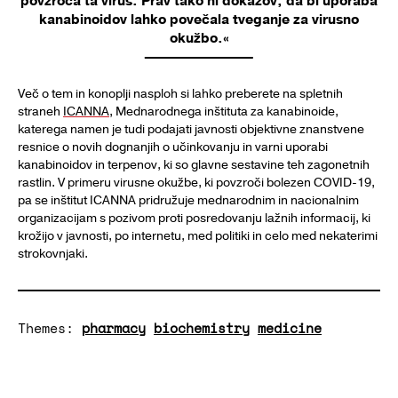
povzroča ta virus. Prav tako ni dokazov, da bi uporaba
kanabinoidov lahko povečala tveganje za virusno
okužbo.«
Več o tem in konoplji nasploh si lahko preberete na spletnih
straneh
ICANNA
, Mednarodnega inštituta za kanabinoide,
katerega namen je tudi podajati javnosti objektivne znanstvene
resnice o novih dognanjih o učinkovanju in varni uporabi
kanabinoidov in terpenov, ki so glavne sestavine teh zagonetnih
rastlin. V primeru virusne okužbe, ki povzroči bolezen COVID-19,
pa se inštitut ICANNA pridružuje mednarodnim in nacionalnim
organizacijam s pozivom proti posredovanju lažnih informacij, ki
krožijo v javnosti, po internetu, med politiki in celo med nekaterimi
strokovnjaki.
Themes:
pharmacy
biochemistry
medicine