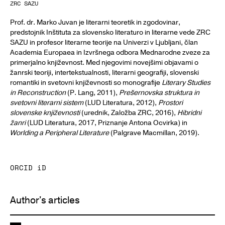
ZRC SAZU
Prof. dr. Marko Juvan je literarni teoretik in zgodovinar,
predstojnik Inštituta za slovensko literaturo in literarne vede ZRC
SAZU in profesor literarne teorije na Univerzi v Ljubljani, član
Academia Europaea in Izvršnega odbora Mednarodne zveze za
primerjalno književnost. Med njegovimi novejšimi objavami o
žanrski teoriji, intertekstualnosti, literarni geografiji, slovenski
romantiki in svetovni književnosti so monografije
Literary Studies
in Reconstruction
(P. Lang, 2011),
Prešernovska struktura in
svetovni literarni sistem
(LUD Literatura, 2012),
Prostori
slovenske književnosti
(urednik, Založba ZRC, 2016),
Hibridni
žanri
(LUD Literatura, 2017, Priznanje Antona Ocvirka) in
Worlding a Peripheral Literature
(Palgrave Macmillan, 2019).
ORCID iD
Author's articles