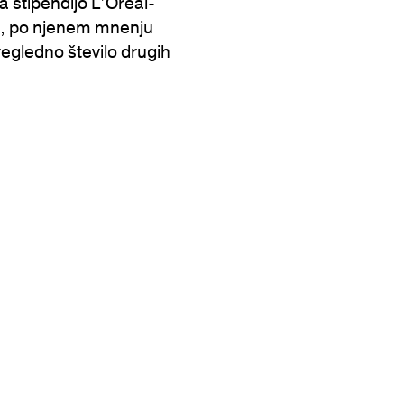
a štipendijo L’Oréal-
e, po njenem mnenju
regledno število drugih