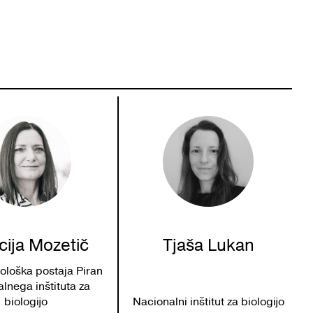
icija Mozetič
Tjaša Lukan
ološka postaja Piran
lnega inštituta za
biologijo
Nacionalni inštitut za biologijo