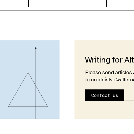
Writing for Al
Please send articles 
to
urednistvo@altern
Contact us