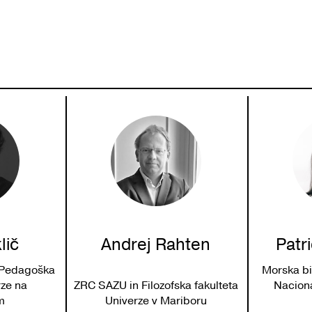
lič
Andrej Rahten
Patr
n Pedagoška
Morska bi
rze na
ZRC SAZU in Filozofska fakulteta
Naciona
m
Univerze v Mariboru