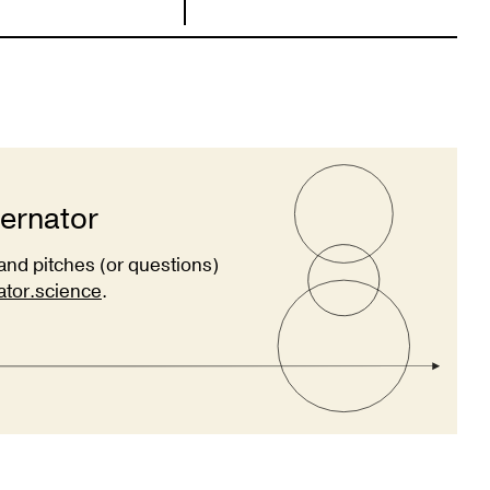
ternator
and pitches (or questions)
ator.science
.