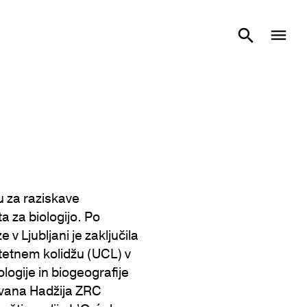
u za raziskave
 za biologijo. Po
e v Ljubljani je zaključila
itetnem kolidžu (UCL) v
logije in biogeografije
Jovana Hadžija ZRC