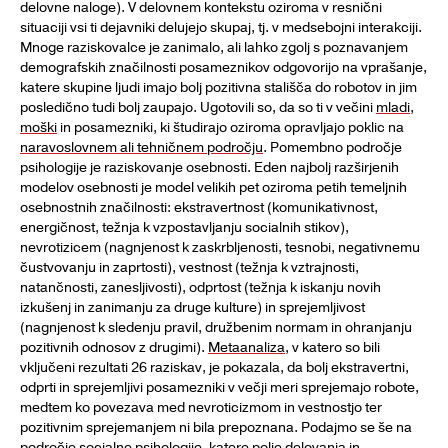
delovne naloge). V delovnem kontekstu oziroma v resnični
situaciji vsi ti dejavniki delujejo skupaj, tj. v medsebojni interakciji.
Mnoge raziskovalce je zanimalo, ali lahko zgolj s poznavanjem
demografskih značilnosti posameznikov odgovorijo na vprašanje,
katere skupine ljudi imajo bolj pozitivna stališča do robotov in jim
posledično tudi bolj zaupajo. Ugotovili so, da so ti v večini
mladi
,
moški
in posamezniki, ki študirajo oziroma opravljajo poklic na
naravoslovnem ali tehničnem področju
. Pomembno področje
psihologije je raziskovanje osebnosti. Eden najbolj razširjenih
modelov osebnosti je model velikih pet oziroma petih temeljnih
osebnostnih značilnosti: ekstravertnost (komunikativnost,
energičnost, težnja k vzpostavljanju socialnih stikov),
nevrotizicem (nagnjenost k zaskrbljenosti, tesnobi, negativnemu
čustvovanju in zaprtosti), vestnost (težnja k vztrajnosti,
natančnosti, zanesljivosti), odprtost (težnja k iskanju novih
izkušenj in zanimanju za druge kulture) in sprejemljivost
(nagnjenost k sledenju pravil, družbenim normam in ohranjanju
pozitivnih odnosov z drugimi).
Metaanaliza
, v katero so bili
vključeni rezultati 26 raziskav, je pokazala, da bolj ekstravertni,
odprti in sprejemljivi posamezniki v večji meri sprejemajo robote,
medtem ko povezava med nevroticizmom in vestnostjo ter
pozitivnim sprejemanjem ni bila prepoznana. Podajmo se še na
področje socialne psihologije, katere polje delovanja in