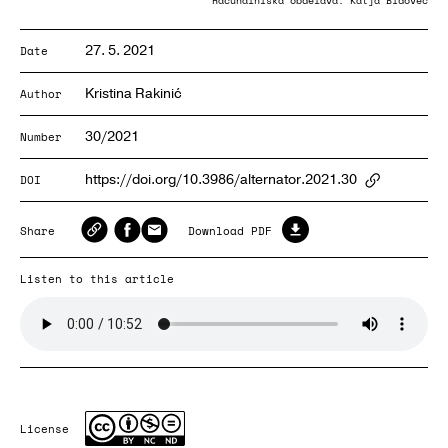
Računalniška obdelava: Katja Bidovec
27. 5. 2021
Date
Kristina Rakinić
Author
30/2021
Number
https://doi.org/10.3986/alternator.2021.30
DOI
ArticlePa
Share
Download PDF
Listen to this article
License