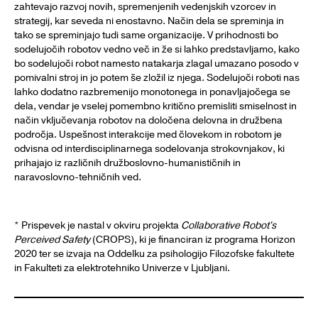
zahtevajo razvoj novih, spremenjenih vedenjskih vzorcev in
strategij, kar seveda ni enostavno. Način dela se spreminja in
tako se spreminjajo tudi same organizacije. V prihodnosti bo
sodelujočih robotov vedno več in že si lahko predstavljamo, kako
bo sodelujoči robot namesto natakarja zlagal umazano posodo v
pomivalni stroj in jo potem še zložil iz njega. Sodelujoči roboti nas
lahko dodatno razbremenijo monotonega in ponavljajočega se
dela, vendar je vselej pomembno kritično premisliti smiselnost in
način vključevanja robotov na določena delovna in družbena
področja. Uspešnost interakcije med človekom in robotom je
odvisna od interdisciplinarnega sodelovanja strokovnjakov, ki
prihajajo iz različnih družboslovno-humanističnih in
naravoslovno-tehničnih ved.
* Prispevek je nastal v okviru projekta
Collaborative Robot's
Perceived Safety
(CROPS), ki je financiran iz programa Horizon
2020 ter se izvaja na Oddelku za psihologijo Filozofske fakultete
in Fakulteti za elektrotehniko Univerze v Ljubljani.