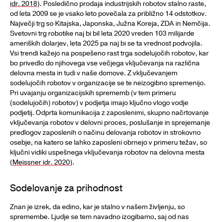
idr. 2018
). Posledično prodaja industrijskih robotov stalno raste,
od leta 2009 se je vsako leto povečala za približno 14 odstotkov.
Največji trg so Kitajska, Japonska, Južna Koreja, ZDA in Nemčija.
Svetovni trg robotike naj bi bil leta 2020 vreden 103 milijarde
ameriških dolarjev, leta 2025 pa naj bi se ta vrednost podvojila.
Vsi trendi kažejo na pospešeno rast trga sodelujočih robotov, kar
bo privedlo do njihovega vse večjega vključevanja na različna
delovna mesta in tudi v naše domove. Z vključevanjem
sodelujočih robotov v organizacije se te neizogibno spremenijo.
Pri uvajanju organizacijskih sprememb (v tem primeru
(sodelujočih) robotov) v podjetja imajo ključno vlogo vodje
podjetij. Odprta komunikacija z zaposlenimi, skupno načrtovanje
vključevanja robotov v delovni proces, poslušanje in sprejemanje
predlogov zaposlenih o načinu delovanja robotov in strokovno
osebje, na katero se lahko zaposleni obrnejo v primeru težav, so
ključni vidiki uspešnega vključevanja robotov na delovna mesta
(
Meissner idr. 2020
).
Sodelovanje za prihodnost
Znan je izrek, da edino, kar je stalno v našem življenju, so
spremembe. Ljudje se tem navadno izogibamo, saj od nas