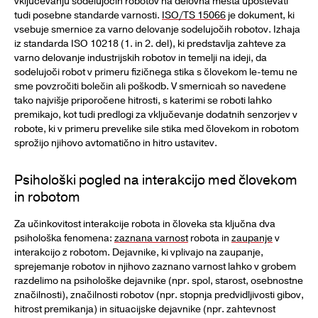
vključevanju sodelujočih robotov na delovna mesta upoštevati
tudi posebne standarde varnosti.
ISO/TS 15066
je dokument, ki
vsebuje smernice za varno delovanje sodelujočih robotov. Izhaja
iz standarda ISO 10218 (1. in 2. del), ki predstavlja zahteve za
varno delovanje industrijskih robotov in temelji na ideji, da
sodelujoči robot v primeru fizičnega stika s človekom le-temu ne
sme povzročiti bolečin ali poškodb. V smernicah so navedene
tako najvišje priporočene hitrosti, s katerimi se roboti lahko
premikajo, kot tudi predlogi za vključevanje dodatnih senzorjev v
robote, ki v primeru prevelike sile stika med človekom in robotom
sprožijo njihovo avtomatično in hitro ustavitev.
Psihološki pogled na interakcijo med človekom
in robotom
Za učinkovitost interakcije robota in človeka sta ključna dva
psihološka fenomena:
zaznana varnost
robota in
zaupanje
v
interakcijo z robotom. Dejavnike, ki vplivajo na zaupanje,
sprejemanje robotov in njihovo zaznano varnost lahko v grobem
razdelimo na psihološke dejavnike (npr. spol, starost, osebnostne
značilnosti), značilnosti robotov (npr. stopnja predvidljivosti gibov,
hitrost premikanja) in situacijske dejavnike (npr. zahtevnost