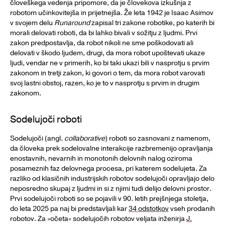
človeškega vedenja pripomore, da je človekova izkušnja z
robotom učinkovitejša in prijetnejša. Že leta 1942 je Isaac Asimov
v svojem delu
Runaround
zapisal tri zakone robotike, po katerih bi
morali delovati roboti, da bi lahko bivali v sožitju z ljudmi. Prvi
zakon predpostavlja, da robot nikoli ne sme poškodovati ali
delovati v škodo ljudem, drugi, da mora robot upoštevati ukaze
ljudi, vendar ne v primerih, ko bi taki ukazi bili v nasprotju s prvim
zakonom in tretji zakon, ki govori o tem, da mora robot varovati
svoj lastni obstoj, razen, ko je to v nasprotju s prvim in drugim
zakonom.
Sodelujoči roboti
Sodelujoči (angl.
collaborative
) roboti so zasnovani z namenom,
da človeka prek sodelovalne interakcije razbremenijo opravljanja
enostavnih, nevarnih in monotonih delovnih nalog oziroma
posameznih faz delovnega procesa, pri katerem sodelujeta. Za
razliko od klasičnih industrijskih robotov sodelujoči opravljajo delo
neposredno skupaj z ljudmi in si z njimi tudi delijo delovni prostor.
Prvi sodelujoči roboti so se pojavili v 90. letih prejšnjega stoletja,
do leta 2025 pa naj bi predstavljali kar
34 odstotkov
vseh prodanih
robotov. Za »očeta« sodelujočih robotov veljata inženirja
J.