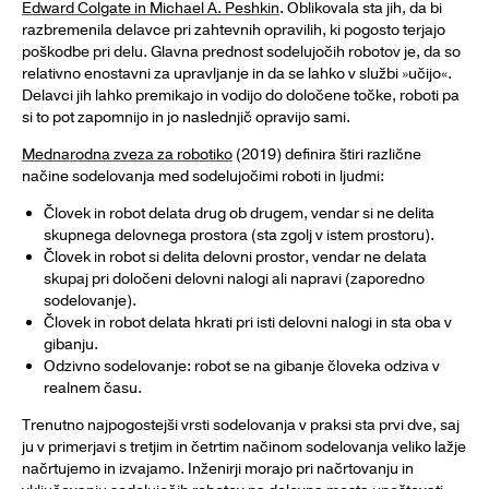
Edward Colgate in Michael A. Peshkin
. Oblikovala sta jih, da bi
razbremenila delavce pri zahtevnih opravilih, ki pogosto terjajo
poškodbe pri delu. Glavna prednost sodelujočih robotov je, da so
relativno enostavni za upravljanje in da se lahko v službi »učijo«.
Delavci jih lahko premikajo in vodijo do določene točke, roboti pa
si to pot zapomnijo in jo naslednjič opravijo sami.
Mednarodna zveza za robotiko
(2019) definira štiri različne
načine sodelovanja med sodelujočimi roboti in ljudmi:
Človek in robot delata drug ob drugem, vendar si ne delita
skupnega delovnega prostora (sta zgolj v istem prostoru).
Človek in robot si delita delovni prostor, vendar ne delata
skupaj pri določeni delovni nalogi ali napravi (zaporedno
sodelovanje).
Človek in robot delata hkrati pri isti delovni nalogi in sta oba v
gibanju.
Odzivno sodelovanje: robot se na gibanje človeka odziva v
realnem času.
Trenutno najpogostejši vrsti sodelovanja v praksi sta prvi dve, saj
ju v primerjavi s tretjim in četrtim načinom sodelovanja veliko lažje
načrtujemo in izvajamo. Inženirji morajo pri načrtovanju in