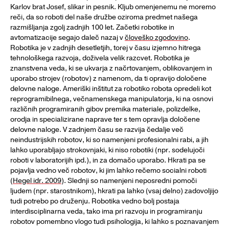
Karlov brat Josef, slikar in pesnik. Kljub omenjenemu ne moremo
reči, da so roboti del naše družbe oziroma predmet našega
razmišljanja zgolj zadnjih 100 let. Začetki robotike in
avtomatizacije segajo daleč nazaj v
človeško zgodovino
.
Robotika je v zadnjih desetletjih, torej v času izjemno hitrega
tehnološkega razvoja, doživela velik razcvet. Robotika je
znanstvena veda, ki se ukvarja z načrtovanjem, oblikovanjem in
uporabo strojev (robotov) z namenom, da ti opravijo določene
delovne naloge. Ameriški inštitut za robotiko robota opredeli kot
reprogramibilnega, večnamenskega manipulatorja, ki na osnovi
različnih programiranih gibov premika materiale, polizdelke,
orodja in specializirane naprave ter s tem opravlja določene
delovne naloge. V zadnjem času se razvija čedalje več
neindustrijskih robotov, ki so namenjeni profesionalni rabi, a jih
lahko uporabljajo strokovnjaki, ki niso robotiki (npr. sodelujoči
roboti v laboratorijih ipd.), in za domačo uporabo. Hkrati pa se
pojavlja vedno več robotov, ki jim lahko rečemo socialni roboti
(
Hegel idr. 2009
). Slednji so namenjeni neposredni pomoči
ljudem (npr. starostnikom), hkrati pa lahko (vsaj delno) zadovoljijo
tudi potrebo po druženju. Robotika vedno bolj postaja
interdisciplinarna veda, tako ima pri razvoju in programiranju
robotov pomembno vlogo tudi psihologija, ki lahko s poznavanjem