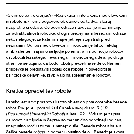
»S čim se pa ti ukvarjaš?« »Raziskujem interakcijo med človekom
in robotom.« Temu odgovoru običajno sledita dva, skoraj
nasprotna si odziva. Če eden odraža navdušenje in zanimanje
zaradi aktualnosti robotike, drugi s precej manj besedami odraža
neko nelagodje, za katerim najverjetneje stoji strah pred
neznanim. Odnos med človekom in robotom je bil od nekdaj
ambivalenten, saj smo se ljudje po eni strani s pomočjo robotov
osvobodili težaškega, nevarnega in monotonega dela, po drugi
strani pa se bojimo, da bodo roboti prevzeli naše delo. Namen
prispevka je predstaviti sodelujoče robote in osvetliti tiste
psihološke dejavnike, ki vplivajo na sprejemanje robotov.
Kratka opredelitev robota
Lansko leto smo praznovali stoto obletnico prve omembe besede
robot. Prvi jo je uporabil Karl Čapek v svoji drami
R.U.R.
(
Rossumovi Univerzální Roboti
) iz leta 1921. V drami je zapisal,
da roboti niso ljudje in čeprav so mehanično popolnejši od nas,
imajo silno moč razuma, a nimajo duše. Beseda robot izhaja iz
češke besede
robota
in pomeni »prisilno delo«. Besedo je skoval