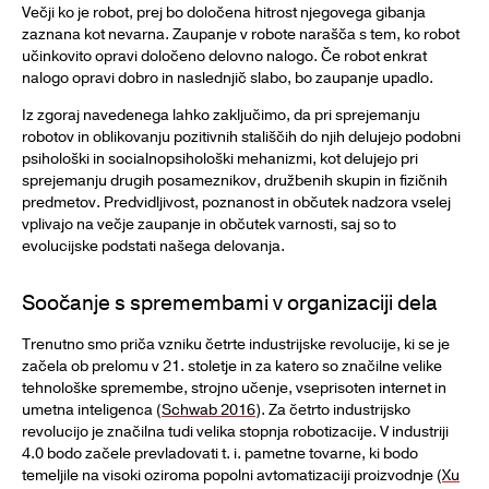
Večji ko je robot, prej bo določena hitrost njegovega gibanja
zaznana kot nevarna. Zaupanje v robote narašča s tem, ko robot
učinkovito opravi določeno delovno nalogo. Če robot enkrat
nalogo opravi dobro in naslednjič slabo, bo zaupanje upadlo.
Iz zgoraj navedenega lahko zaključimo, da pri sprejemanju
robotov in oblikovanju pozitivnih stališčih do njih delujejo podobni
psihološki in socialnopsihološki mehanizmi, kot delujejo pri
sprejemanju drugih posameznikov, družbenih skupin in fizičnih
predmetov. Predvidljivost, poznanost in občutek nadzora vselej
vplivajo na večje zaupanje in občutek varnosti, saj so to
evolucijske podstati našega delovanja.
Soočanje s spremembami v organizaciji dela
Trenutno smo priča vzniku četrte industrijske revolucije, ki se je
začela ob prelomu v 21. stoletje in za katero so značilne velike
tehnološke spremembe, strojno učenje, vseprisoten internet in
umetna inteligenca (
Schwab 2016
). Za četrto industrijsko
revolucijo je značilna tudi velika stopnja robotizacije. V industriji
4.0 bodo začele prevladovati t. i. pametne tovarne, ki bodo
temeljile na visoki oziroma popolni avtomatizaciji proizvodnje (
Xu