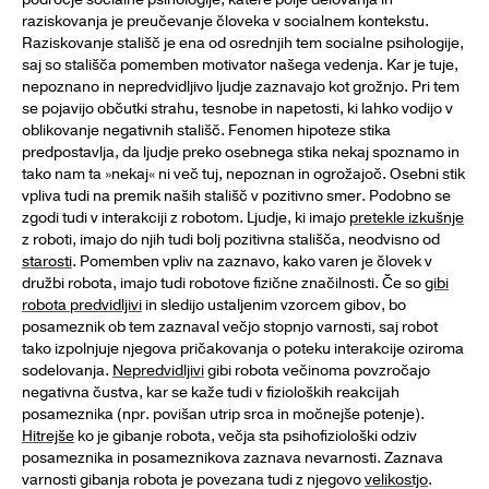
raziskovanja je preučevanje človeka v socialnem kontekstu.
Raziskovanje stališč je ena od osrednjih tem socialne psihologije,
saj so stališča pomemben motivator našega vedenja. Kar je tuje,
nepoznano in nepredvidljivo ljudje zaznavajo kot grožnjo. Pri tem
se pojavijo občutki strahu, tesnobe in napetosti, ki lahko vodijo v
oblikovanje negativnih stališč. Fenomen hipoteze stika
predpostavlja, da ljudje preko osebnega stika nekaj spoznamo in
tako nam ta »nekaj« ni več tuj, nepoznan in ogrožajoč. Osebni stik
vpliva tudi na premik naših stališč v pozitivno smer. Podobno se
zgodi tudi v interakciji z robotom. Ljudje, ki imajo
pretekle izkušnje
z roboti, imajo do njih tudi bolj pozitivna stališča, neodvisno od
starosti
. Pomemben vpliv na zaznavo, kako varen je človek v
družbi robota, imajo tudi robotove fizične značilnosti. Če so
gibi
robota predvidljivi
in sledijo ustaljenim vzorcem gibov, bo
posameznik ob tem zaznaval večjo stopnjo varnosti, saj robot
tako izpolnjuje njegova pričakovanja o poteku interakcije oziroma
sodelovanja.
Nepredvidljivi
gibi robota večinoma povzročajo
negativna čustva, kar se kaže tudi v fizioloških reakcijah
posameznika (npr. povišan utrip srca in močnejše potenje).
Hitrejše
ko je gibanje robota, večja sta psihofiziološki odziv
posameznika in posameznikova zaznava nevarnosti. Zaznava
varnosti gibanja robota je povezana tudi z njegovo
velikostjo
.